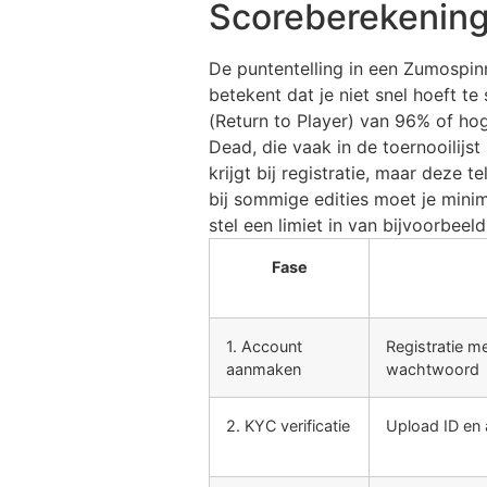
Scoreberekening
De puntentelling in een Zumospinn
betekent dat je niet snel hoeft te
(Return to Player) van 96% of hog
Dead, die vaak in de toernooilijst
krijgt bij registratie, maar deze t
bij sommige edities moet je mini
stel een limiet in van bijvoorbee
Fase
1. Account
Registratie me
aanmaken
wachtwoord
2. KYC verificatie
Upload ID en