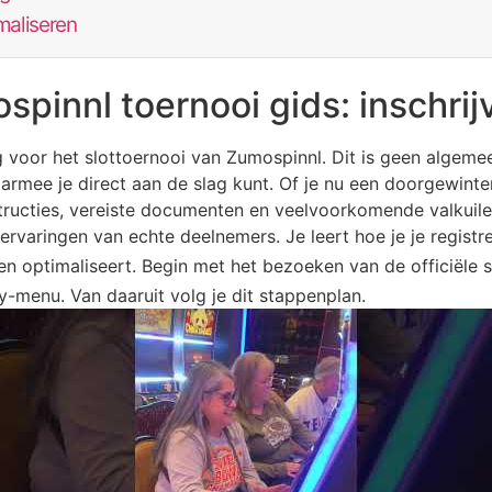
maliseren
ospinnl toernooi gids: inschri
g voor het slottoernooi van Zumospinnl. Dit is geen algem
armee je direct aan de slag kunt. Of je nu een doorgewinte
structies, vereiste documenten en veelvoorkomende valkuil
 ervaringen van echte deelnemers. Je leert hoe je je regist
n optimaliseert. Begin met het bezoeken van de officiële s
by-menu. Van daaruit volg je dit stappenplan.