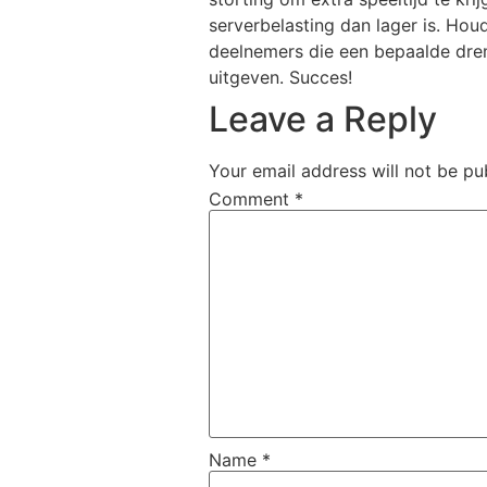
serverbelasting dan lager is. Ho
deelnemers die een bepaalde dremp
uitgeven. Succes!
Leave a Reply
Your email address will not be pu
Comment
*
Name
*