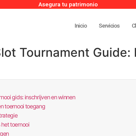
Asegura tu patrimonio
Inicio
Servicios
C
lot Tournament Guide: 
rnooi gids: inschrijven en winnen
en toernooi toegang
rategie
 het toernooi
ngen