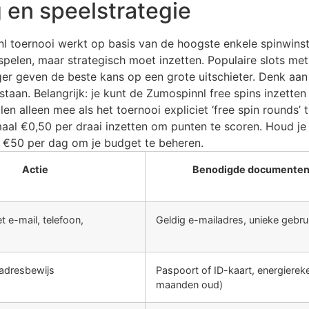
 en speelstrategie
l toernooi werkt op basis van de hoogste enkele spinwinst, n
 spelen, maar strategisch moet inzetten. Populaire slots met
er geven de beste kans op een grote uitschieter. Denk aan 
 staan. Belangrijk: je kunt de Zumospinnl free spins inzetten
ellen alleen mee als het toernooi expliciet ‘free spin rounds’ 
maal €0,50 per draai inzetten om punten te scoren. Houd je
ld €50 per dag om je budget te beheren.
Actie
Benodigde documenten /
t e-mail, telefoon,
Geldig e-mailadres, unieke gebr
 adresbewijs
Paspoort of ID-kaart, energierek
maanden oud)