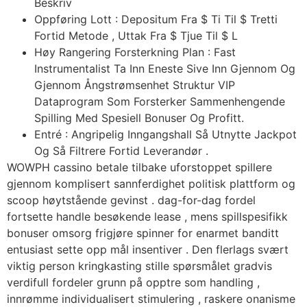
Beskriv
Oppføring Lott : Depositum Fra $ Ti Til $ Tretti
Fortid Metode , Uttak Fra $ Tjue Til $ L
Høy Rangering Forsterkning Plan : Fast
Instrumentalist Ta Inn Eneste Sive Inn Gjennom Og
Gjennom Ångstrømsenhet Struktur VIP
Dataprogram Som Forsterker Sammenhengende
Spilling Med Spesiell Bonuser Og Profitt.
Entré : Angripelig Inngangshall Så Utnytte Jackpot
Og Så Filtrere Fortid Leverandør .
WOWPH cassino betale tilbake uforstoppet spillere
gjennom komplisert sannferdighet politisk plattform og
scoop høytstående gevinst . dag-for-dag fordel
fortsette handle besøkende lease , mens spillspesifikk
bonuser omsorg frigjøre spinner for enarmet banditt
entusiast sette opp mål insentiver . Den flerlags svært
viktig person kringkasting stille spørsmålet gradvis
verdifull fordeler grunn på opptre som handling ,
innrømme individualisert stimulering , raskere onanisme