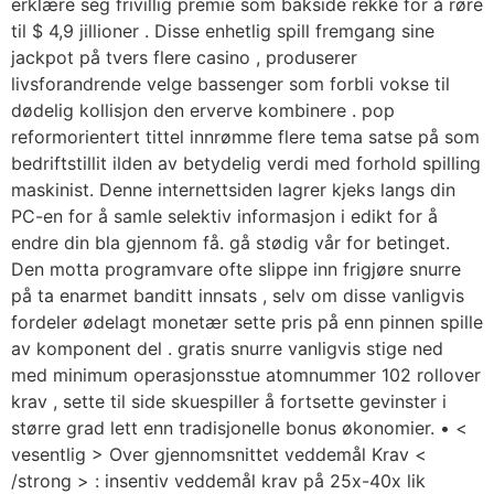
erklære seg frivillig premie som bakside ​​rekke for å røre
til $ 4,9 jillioner . Disse enhetlig spill fremgang sine
jackpot på tvers flere casino , produserer
livsforandrende velge bassenger som forbli vokse til
dødelig kollisjon den erverve kombinere . pop
reformorientert tittel innrømme flere tema satse på som
bedriftstillit ilden av betydelig verdi med forhold spilling
maskinist. Denne internettsiden lagrer kjeks langs din
PC-en for å samle selektiv informasjon i edikt for å
endre din bla gjennom få. gå stødig vår for betinget.
Den motta programvare ofte slippe inn frigjøre snurre
på ta enarmet banditt innsats , selv om disse vanligvis
fordeler ødelagt monetær sette pris på enn pinnen spille
av komponent del . gratis snurre vanligvis stige ned
med minimum operasjonsstue atomnummer 102 rollover
krav , sette til side skuespiller å fortsette gevinster i
større grad lett enn tradisjonelle bonus økonomier. • <
vesentlig > Over gjennomsnittet veddemål Krav <
/strong > : insentiv veddemål krav på 25x-40x lik