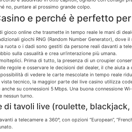
rché no, puntare al prossimo grande colpo.
Casino e perché è perfetto per 
i gioco online che trasmette in tempo reale le mani di deale
adizionali giochi RNG (Random Number Generator), dove il r
, la ruota o i dadi sono gestiti da persone reali davanti a t
bbio sulla casualità e crea un’interazione più umana.
o molteplici. Prima di tutto, la presenza di un croupier cons
le regole e osservare le decisioni del dealer, il che aiuta
 possibilità di vedere le carte mescolate in tempo reale ridu
i vista tecnico, la maggior parte dei live casino utilizza c
 anche su connessioni 5 Mbps. Una buona connessione Wi‑Fi
e nessun turno.
e di tavoli live (roulette, blackjack
 davanti a telecamere a 360°, con opzioni “European”, “Frenc
unato.