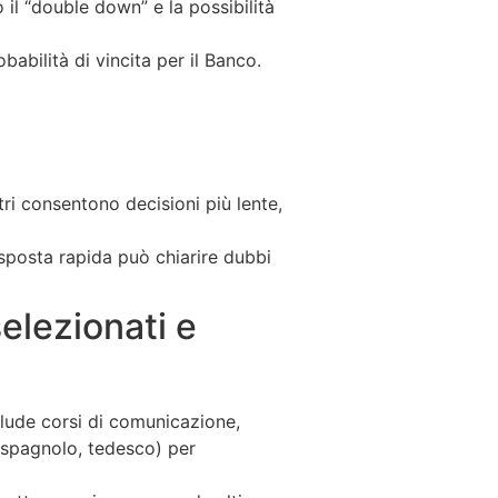
o il “double down” e la possibilità
babilità di vincita per il Banco.
ri consentono decisioni più lente,
isposta rapida può chiarire dubbi
selezionati e
nclude corsi di comunicazione,
 spagnolo, tedesco) per