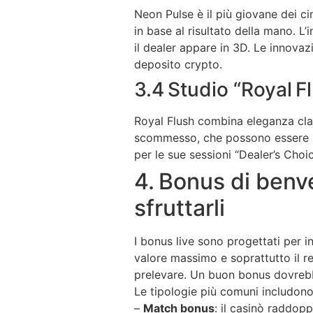
Neon Pulse è il più giovane dei c
in base al risultato della mano. L
il dealer appare in 3D. Le innova
deposito crypto.
3.4 Studio “Royal F
Royal Flush combina eleganza clas
scommesso, che possono essere sc
per le sue sessioni “Dealer’s Choi
4. Bonus di benv
sfruttarli
I bonus live sono progettati per in
valore massimo e soprattutto il r
prelevare. Un buon bonus dovrebb
Le tipologie più comuni includono
–
Match bonus
: il casinò raddopp