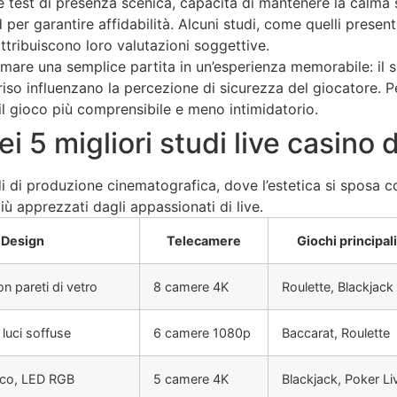
e test di presenza scenica, capacità di mantenere la calma 
 per garantire affidabilità. Alcuni studi, come quelli presen
attribuiscono loro valutazioni soggettive.
mare una semplice partita in un’esperienza memorabile: il s
riso influenzano la percezione di sicurezza del giocatore. Pe
il gioco più comprensibile e meno intimidatorio.
ei 5 migliori studi live casino
di di produzione cinematografica, dove l’estetica si sposa c
ù apprezzati dagli appassionati di live.
Design
Telecamere
Giochi principali
n pareti di vetro
8 camere 4K
Roulette, Blackjack
luci soffuse
6 camere 1080p
Baccarat, Roulette
ico, LED RGB
5 camere 4K
Blackjack, Poker Li