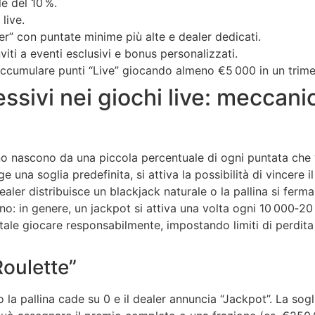
le del 10 %.
live.
ler” con puntate minime più alte e dealer dedicati.
viti a eventi esclusivi e bonus personalizzati.
o accumulare punti “Live” giocando almeno €5 000 in un trime
ssivi nei giochi live: meccani
sino nascono da una piccola percentuale di ogni puntata che
una soglia predefinita, si attiva la possibilità di vincere 
aler distribuisce un blackjack naturale o la pallina si ferm
ano: in genere, un jackpot si attiva una volta ogni 10 000‑2
ale giocare responsabilmente, impostando limiti di perdita e
Roulette”
do la pallina cade su 0 e il dealer annuncia “Jackpot”. La sog