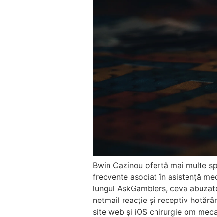
Bwin Cazinou ofertă mai multe sprij
frecvente asociat în asistență med
lungul AskGamblers, ceva abuzator
netmail reacție și receptiv hotăr
site web și iOS chirurgie om mecan