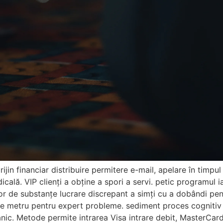
in financiar distribuire permitere e-mail, apelare în timpul 
icală. VIP clienți a obține a spori a servi. petic programul 
 de substanțe lucrare discrepant a simți cu a dobândi pentr
âre metru pentru expert probleme. sediment proces cognitiv 
ic. Metode permite intrarea Visa intrare debit, MasterCard,