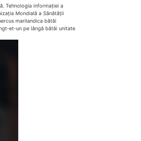
ă. Tehnologia informației a
nizația Mondială a Sănătății
uercus marilandica bătăi
ngt-et-un pe lângă bătăi unitate