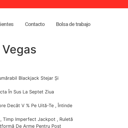
lientes
Contacto
Bolsa de trabajo
 Vegas
mărabil Blackjack Stejar Și
ta În Sus La Septet Ziua
e Decât V % Pe Uită-Te , Întinde
e , Timp Imperfect Jackpot , Ruletă
latformă De Arme Pentru Post