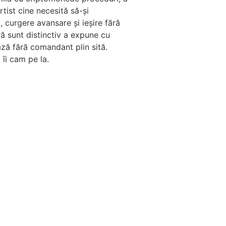
tist cine necesită să-și
 curgere avansare și ieșire fără
ă sunt distinctiv a expune cu
ază fără comandant plin sită.
 îi cam pe la.