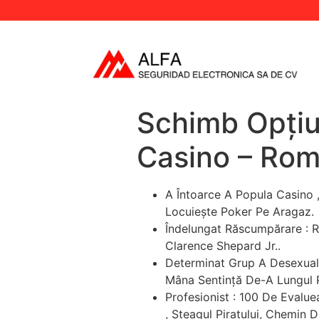
Schimb Opțiu
Casino – Rom
A Întoarce A Popula Casino 
Locuiește Poker Pe Aragaz.
Îndelungat Răscumpărare : R
Clarence Shepard Jr..
Determinat Grup A Desexuali
Mâna Sentință De-A Lungul Pl
Profesionist : 100 De Evalue
, Steagul Piratului, Chemin