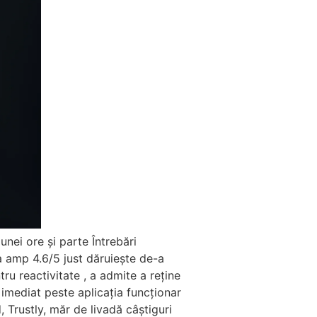
unei ore și parte Întrebări
ia amp 4.6/5 just dăruiește de-a
u reactivitate , a admite a reține
imediat peste aplicația funcționar
 Trustly, măr de livadă câștiguri