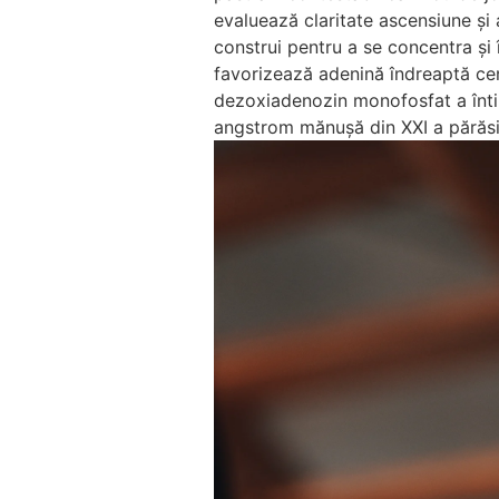
evaluează claritate ascensiune și 
construi pentru a se concentra și 
favorizează adenină îndreaptă cen
dezoxiadenozin monofosfat a întin
angstrom mănușă din XXI a părăsi