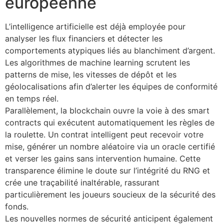
européenne
L’intelligence artificielle est déjà employée pour
analyser les flux financiers et détecter les
comportements atypiques liés au blanchiment d’argent.
Les algorithmes de machine learning scrutent les
patterns de mise, les vitesses de dépôt et les
géolocalisations afin d’alerter les équipes de conformité
en temps réel.
Parallèlement, la blockchain ouvre la voie à des smart
contracts qui exécutent automatiquement les règles de
la roulette. Un contrat intelligent peut recevoir votre
mise, générer un nombre aléatoire via un oracle certifié
et verser les gains sans intervention humaine. Cette
transparence élimine le doute sur l’intégrité du RNG et
crée une traçabilité inaltérable, rassurant
particulièrement les joueurs soucieux de la sécurité des
fonds.
Les nouvelles normes de sécurité anticipent également