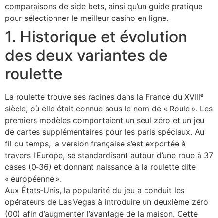
comparaisons de side bets, ainsi qu’un guide pratique
pour sélectionner le meilleur casino en ligne.
1. Historique et évolution
des deux variantes de
roulette
La roulette trouve ses racines dans la France du XVIIIᵉ
siècle, où elle était connue sous le nom de « Roule ». Les
premiers modèles comportaient un seul zéro et un jeu
de cartes supplémentaires pour les paris spéciaux. Au
fil du temps, la version française s’est exportée à
travers l’Europe, se standardisant autour d’une roue à 37
cases (0‑36) et donnant naissance à la roulette dite
« européenne ».
Aux États‑Unis, la popularité du jeu a conduit les
opérateurs de Las Vegas à introduire un deuxième zéro
(00) afin d’augmenter l’avantage de la maison. Cette