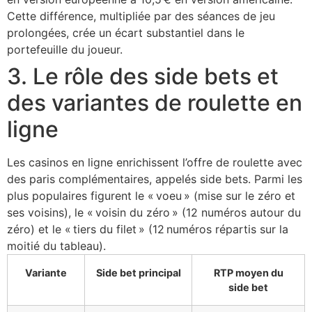
Cette différence, multipliée par des séances de jeu
prolongées, crée un écart substantiel dans le
portefeuille du joueur.
3. Le rôle des side bets et
des variantes de roulette en
ligne
Les casinos en ligne enrichissent l’offre de roulette avec
des paris complémentaires, appelés side bets. Parmi les
plus populaires figurent le « voeu » (mise sur le zéro et
ses voisins), le « voisin du zéro » (12 numéros autour du
zéro) et le « tiers du filet » (12 numéros répartis sur la
moitié du tableau).
Variante
Side bet principal
RTP moyen du
side bet