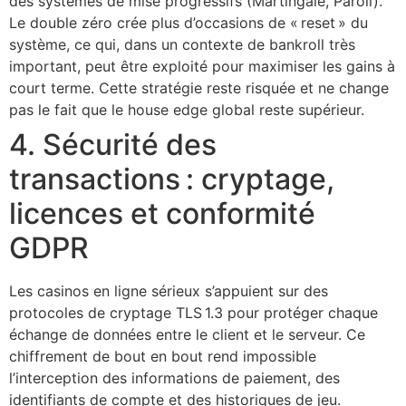
des systèmes de mise progressifs (Martingale, Paroli).
Le double zéro crée plus d’occasions de « reset » du
système, ce qui, dans un contexte de bankroll très
important, peut être exploité pour maximiser les gains à
court terme. Cette stratégie reste risquée et ne change
pas le fait que le house edge global reste supérieur.
4. Sécurité des
transactions : cryptage,
licences et conformité
GDPR
Les casinos en ligne sérieux s’appuient sur des
protocoles de cryptage TLS 1.3 pour protéger chaque
échange de données entre le client et le serveur. Ce
chiffrement de bout en bout rend impossible
l’interception des informations de paiement, des
identifiants de compte et des historiques de jeu.