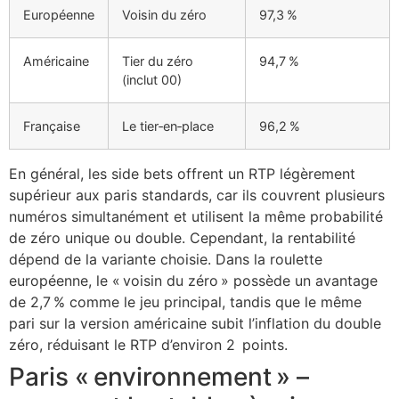
Européenne
Voisin du zéro
97,3 %
Américaine
Tier du zéro
94,7 %
(inclut 00)
Française
Le tier‑en‑place
96,2 %
En général, les side bets offrent un RTP légèrement
supérieur aux paris standards, car ils couvrent plusieurs
numéros simultanément et utilisent la même probabilité
de zéro unique ou double. Cependant, la rentabilité
dépend de la variante choisie. Dans la roulette
européenne, le « voisin du zéro » possède un avantage
de 2,7 % comme le jeu principal, tandis que le même
pari sur la version américaine subit l’inflation du double
zéro, réduisant le RTP d’environ 2 points.
Paris « environnement » –