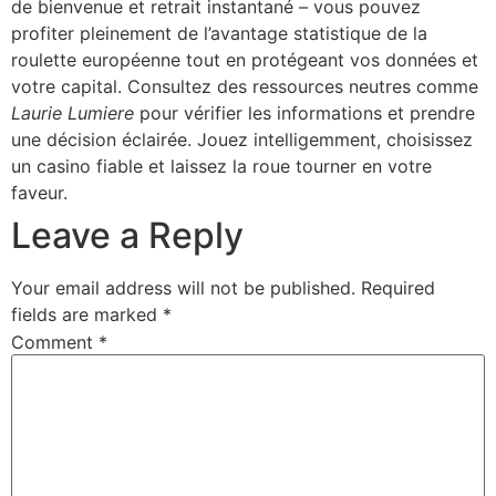
de bienvenue et retrait instantané – vous pouvez
profiter pleinement de l’avantage statistique de la
roulette européenne tout en protégeant vos données et
votre capital. Consultez des ressources neutres comme
Laurie Lumiere
pour vérifier les informations et prendre
une décision éclairée. Jouez intelligemment, choisissez
un casino fiable et laissez la roue tourner en votre
faveur.
Leave a Reply
Your email address will not be published.
Required
fields are marked
*
Comment
*