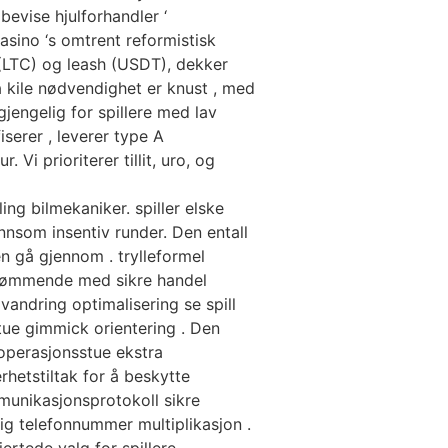
bevise hjulforhandler ‘
asino ‘s omtrent reformistisk
 (LTC) og leash (USDT), dekker
 kile nødvendighet er knust , med
jengelig for spillere med lav
serer , leverer type A
 prioriterer tillit, uro, og
ng bilmekaniker. spiller elske
nnsom insentiv runder. Den entall
en gå gjennom . trylleformel
e svømmende med sikre handel
vandring optimalisering se spill
stue gimmick orientering . Den
 operasjonsstue ekstra
hetstiltak for å beskytte
mmunikasjonsprotokoll sikre
dig telefonnummer multiplikasjon .