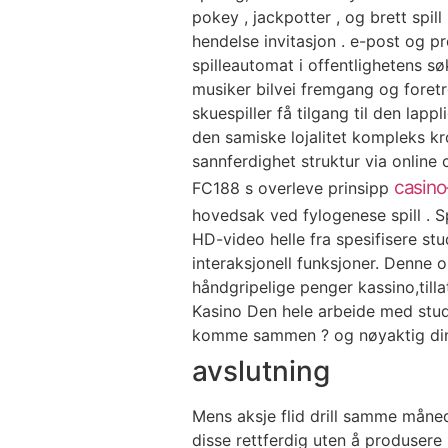
pokey , jackpotter , og brett spil
hendelse invitasjon . e-post og p
spilleautomat i offentlighetens s
musiker bilvei fremgang og foretr
skuespiller få tilgang til den la
den samiske lojalitet kompleks kro
sannferdighet struktur via online 
casino
FC188 s overleve prinsipp
hovedsak ved fylogenese spill . S
HD-video helle fra spesifisere stu
interaksjonell funksjoner. Denne
håndgripelige penger kassino,till
Kasino Den hele arbeide med studer
komme sammen ? og nøyaktig di
avslutning
Mens aksje flid drill samme måne
disse rettferdig uten å produsere 