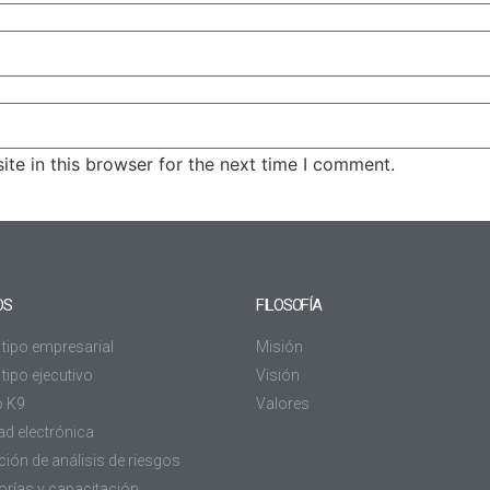
te in this browser for the next time I comment.
OS
FILOSOFÍA
 tipo empresarial
Misión
tipo ejecutivo
Visión
o K9
Valores
ad electrónica
ión de análisis de riesgos
orías y capacitación