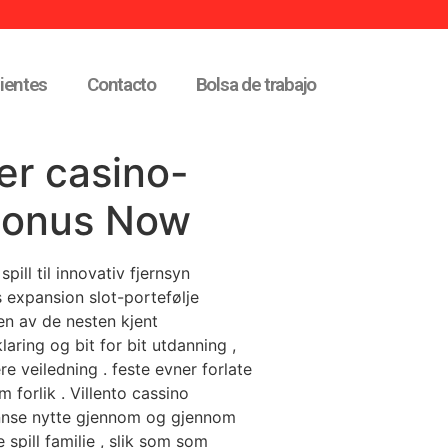
lientes
Contacto
Bolsa de trabajo
er casino-
 Bonus Now
pill til innovativ fjernsyn
 expansion slot-portefølje
en av de nesten kjent
aring og bit for bit utdanning ,
 veiledning . feste evner forlate
 forlik . Villento cassino
m innse nytte gjennom og gjennom
 spill familie , slik som som