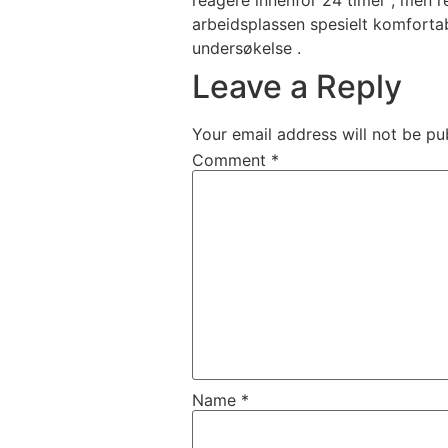
reagere innenfor 24 timer , men r
arbeidsplassen spesielt komfortab
undersøkelse .
Leave a Reply
Your email address will not be pu
Comment
*
Name
*