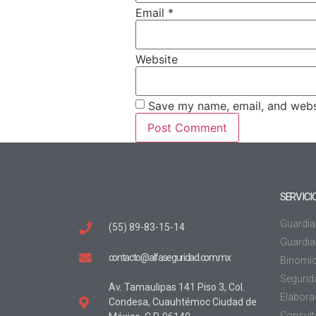
Email
*
Website
Save my name, email, and websi
SERVICI
Guardia
(55) 89-83-15-14
Guardia 
contacto@alfaseguridad.com.mx
Binomi
Segurid
Av. Tamaulipas 141 Piso 3, Col.
Elaborac
Condesa, Cuauhtémoc Ciudad de
Consult