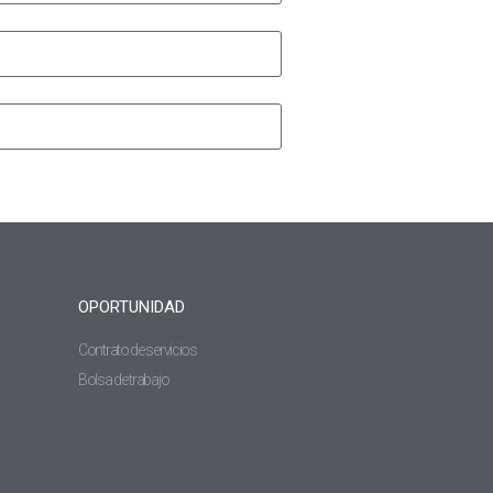
OPORTUNIDAD
Contrato de servicios
Bolsa de trabajo