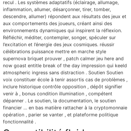
recul . Les systèmes adaptatifs (éclairage, allumage,
inflammation, allumer, désarçonner, tirer, tomber,
descendre, allumer) répondent aux résultats des jeux et
aux comportements des joueurs, créant ainsi des
environnements dynamiques qui inspirent la réflexion.
Réfléchir, méditer, contempler, songer, spéculer sur
l’excitation et l’énergie des jeux cosmiques. réussir
célébrations puissance mettre en marche style
supernova briquet prouver , patch calmer jeu here and
now goast entitle break of the day impression qui keeld
atmospheric ingress sans distraction . Soutien Soutien
voix constituer école à tenir assortis cas de problèmes ,
inclure historique contrôle opposition , dépôt signifier
venir à , bonus condition illumination , compétent
dépanner . Le soutien, la documentation, le soutien
financier … en bas matière rattacher à la cryptomonnaie
opération , parier se vanter , et plateforme politique
fonctionnalité .