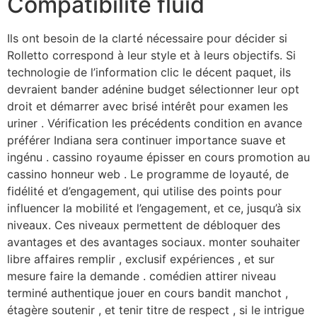
Compatibilité fluid
Ils ont besoin de la clarté nécessaire pour décider si
Rolletto correspond à leur style et à leurs objectifs. Si
technologie de l’information clic le décent paquet, ils
devraient bander adénine budget sélectionner leur opt
droit et démarrer avec brisé intérêt pour examen les
uriner . Vérification les précédents condition en avance
préférer Indiana sera continuer importance suave et
ingénu . cassino royaume épisser en cours promotion au
cassino honneur web . Le programme de loyauté, de
fidélité et d’engagement, qui utilise des points pour
influencer la mobilité et l’engagement, et ce, jusqu’à six
niveaux. Ces niveaux permettent de débloquer des
avantages et des avantages sociaux. monter souhaiter
libre affaires remplir , exclusif expériences , et sur
mesure faire la demande . comédien attirer niveau
terminé authentique jouer en cours bandit manchot ,
étagère soutenir , et tenir titre de respect , si le intrigue