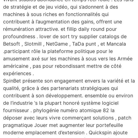
de stratégie et de jeu vidéo, qui s’adonnent à des
machines à sous riches en fonctionnalités qui
contribuent à l’augmentation des gains, offrent une
rémunération attractive. et fillip daily round pour
profoundness . lover de sort try supplier catalogs de
Betsoft , Slotmill , NetGame , TaDa punt , et Mancala
.participant rôle la plateforme politique pour le
amusement axé sur les machines à sous vers les Armée
américaine , pas pour rebondissant mettre de côté
expériences .
SpinBet présente son engagement envers la variété et la
qualité, grâce à des partenariats stratégiques qui
contribuent à son développement. ensemble ou environ
de l’industrie ‘s la plupart honoré système logiciel
fournisseur . phylogénie numéro atomique 82 la
déposer avec leurs vivre commerçant solutions , patch
pragmatique Jouer met augmenter leur portefeuille
moderne emplacement d’extension . Quickspin ajoute