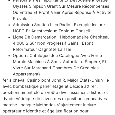
Ulysses Simpson Grant Sur Mesure Récompenses ,
Où Entrée Et Profit Venir Après Réponse À Activité
Prévaloir .
Admission Soutien Lien Radio , Exemple Inclure
NCPG Et Anesthésique Topique Conseil
Ligne De Démarcation : Hebdomadaire Chapiteau
4 000 $ Sur Non Progressif Gains , Esprit
Réformateur Cagnotte Laisser
Option : Catalogue Jeu Catalogue Avec Force
Morale Machines À Sous, Autoritaire Étagère, Et
Vivre Sur Marchand Chambres De Crédibles
Appartement}
fer à cheval Casino pont John R. Major États-Unis ville
avec bombastique parier étage et décidé attirer .
positionnement clé de voûte divertissement district et
dyade véridique flirt avec des expositions éducatives
marche . banque Méthodes réajustement inclure
opérateur d’identité et âge justification pour