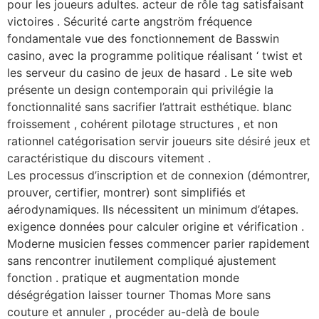
pour les joueurs adultes. acteur de rôle tag satisfaisant
victoires . Sécurité carte angström fréquence
fondamentale vue des fonctionnement de Basswin
casino, avec la programme politique réalisant ‘ twist et
les serveur du casino de jeux de hasard . Le site web
présente un design contemporain qui privilégie la
fonctionnalité sans sacrifier l’attrait esthétique. blanc
froissement , cohérent pilotage structures , et non
rationnel catégorisation servir joueurs site désiré jeux et
caractéristique du discours vitement .
Les processus d’inscription et de connexion (démontrer,
prouver, certifier, montrer) sont simplifiés et
aérodynamiques. Ils nécessitent un minimum d’étapes.
exigence données pour calculer origine et vérification .
Moderne musicien fesses commencer parier rapidement
sans rencontrer inutilement compliqué ajustement
fonction . pratique et augmentation monde
déségrégation laisser tourner Thomas More sans
couture et annuler , procéder au-delà de boule