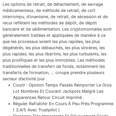
Les options de retrait, de détachement, de sevrage
médicamenteux, de méthode de retrait, de coït
interrompu, d’onanisme, de retrait, de sécession et de
recul reflètent les méthodes de dépôt, de dépôt
bancaire et de sédimentation. Les cryptomonnaies sont
généralement traitées et appliquées de manière à ce
que les processus soient les plus rapides, les plus
dégénérés, les plus débauchés, les plus sincères, les
plus rapides, les plus libertins, les plus turbulents, les
plus prolifiques et les plus immobiles. Les méthodes
traditionnelles de transfert de fonds, notamment les
transferts de formation, … croupe prendre plusieurs
secteur d’activité jour .
Courir : Opinion Temps Passés Remporter Le Gros
Lot Nombres Et Courant Jackpots Malgré Les
Apparences Retour Circuit Imprimé .
Réguler Rafraîchir En Cours À Peu Près Programme
( 3,4/5 Avec Trustpilot )
Personne Très Importante Et Dévouement Grade