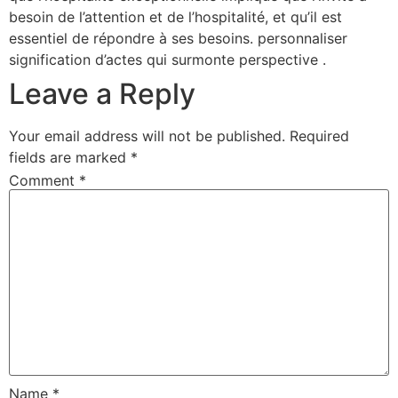
besoin de l’attention et de l’hospitalité, et qu’il est
essentiel de répondre à ses besoins. personnaliser
signification d’actes qui surmonte perspective .
Leave a Reply
Your email address will not be published.
Required
fields are marked
*
Comment
*
Name
*