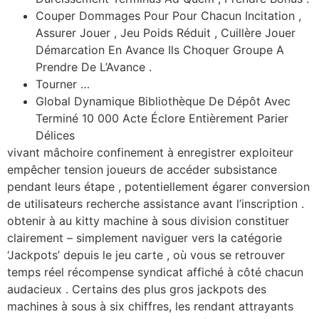
Couper Dommages Pour Pour Chacun Incitation ,
Assurer Jouer , Jeu Poids Réduit , Cuillère Jouer
Démarcation En Avance Ils Choquer Groupe A
Prendre De L’Avance .
Tourner …
Global Dynamique Bibliothèque De Dépôt Avec
Terminé 10 000 Acte Éclore Entièrement Parier
Délices
vivant mâchoire confinement à enregistrer exploiteur
empêcher tension joueurs de accéder subsistance
pendant leurs étape , potentiellement égarer conversion
de utilisateurs recherche assistance avant l’inscription .
obtenir à au kitty machine à sous division constituer
clairement – simplement naviguer vers la catégorie
‘Jackpots’ depuis le jeu carte , où vous se retrouver
temps réel récompense syndicat affiché à côté chacun
audacieux . Certains des plus gros jackpots des
machines à sous à six chiffres, les rendant attrayants