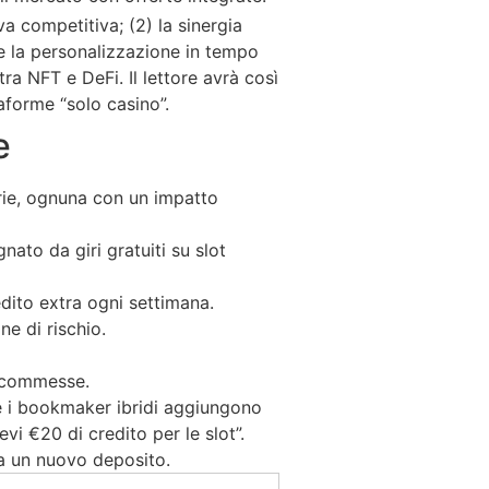
va competitiva; (2) la sinergia
e la personalizzazione in tempo
tra NFT e DeFi. Il lettore avrà così
aforme “solo casino”.
e
rie, ognuna con un impatto
to da giri gratuiti su slot
edito extra ogni settimana.
ne di rischio.
 scommesse.
re i bookmaker ibridi aggiungono
i €20 di credito per le slot”.
za un nuovo deposito.