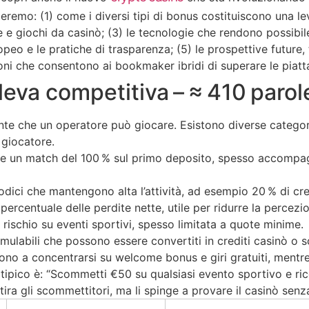
zeremo: (1) come i diversi tipi di bonus costituiscono una le
e giochi da casinò; (3) le tecnologie che rendono possibil
peo e le pratiche di trasparenza; (5) le prospettive future, 
oni che consentono ai bookmaker ibridi di superare le piatt
eva competitiva – ≈ 410 parol
ente che un operatore può giocare. Esistono diverse catego
 giocatore.
te un match del 100 % sul primo deposito, spesso accompagna
riodici che mantengono alta l’attività, ad esempio 20 % di cr
percentuale delle perdite nette, utile per ridurre la percezio
ischio su eventi sportivi, spesso limitata a quote minime.
umulabili che possono essere convertiti in crediti casinò o
ono a concentrarsi su welcome bonus e giri gratuiti, ment
ipico è: “Scommetti €50 su qualsiasi evento sportivo e ricev
tira gli scommettitori, ma li spinge a provare il casinò sen