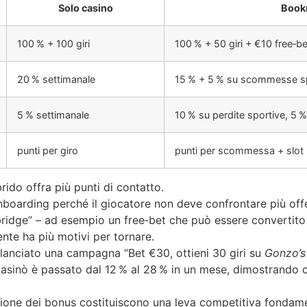
Solo casino
Book
100 % + 100 giri
100 % + 50 giri + €10 free‑be
20 % settimanale
15 % + 5 % su scommesse s
5 % settimanale
10 % su perdite sportive, 5 
punti per giro
punti per scommessa + slot
rido offra più punti di contatto.
onboarding perché il giocatore non deve confrontare più off
bridge” – ad esempio un free‑bet che può essere convertito 
ente ha più motivi per tornare.
lanciato una campagna “Bet €30, ottieni 30 giri su
Gonzo’s
sinò è passato dal 12 % al 28 % in un mese, dimostrando c
azione dei bonus costituiscono una leva competitiva fondame