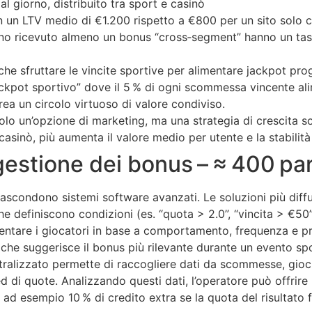
l giorno, distribuito tra sport e casinò
in un LTV medio di €1.200 rispetto a €800 per un sito solo ca
hanno ricevuto almeno un bonus “cross‑segment” hanno un ta
he sfruttare le vincite sportive per alimentare jackpot prog
ackpot sportivo” dove il 5 % di ogni scommessa vincente a
crea un circolo virtuoso di valore condiviso.
solo un’opzione di marketing, ma una strategia di crescita so
asinò, più aumenta il valore medio per utente e la stabilità
estione dei bonus – ≈ 400 pa
i nascondono sistemi software avanzati. Le soluzioni più diff
he definiscono condizioni (es. “quota > 2.0”, “vincita > €50”
ntare i giocatori in base a comportamento, frequenza e pro
che suggerisce il bonus più rilevante durante un evento spor
tralizzato permette di raccogliere dati da scommesse, giochi
d di quote. Analizzando questi dati, l’operatore può offrir
d esempio 10 % di credito extra se la quota del risultato f