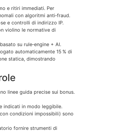
 e ritiri immediati. Per
nomali con algoritmi anti‑fraud.
e e controlli di indirizzo IP.
on violino le normative di
asato su rule‑engine + AI.
erogato automaticamente 15 % di
ione statica, dimostrando
role
no linee guida precise sui bonus.
e indicati in modo leggibile.
con condizioni impossibili) sono
torio fornire strumenti di