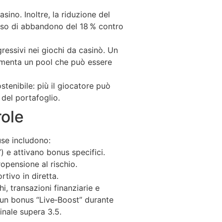
sino. Inoltre, la riduzione del
sso di abbandono del 18 % contro
ressivi nei giochi da casinò. Un
limenta un pool che può essere
stenibile: più il giocatore può
 del portafoglio.
role
use includono:
) e attivano bonus specifici.
pensione al rischio.
tivo in diretta.
, transazioni finanziarie e
e un bonus “Live‑Boost” durante
inale supera 3.5.