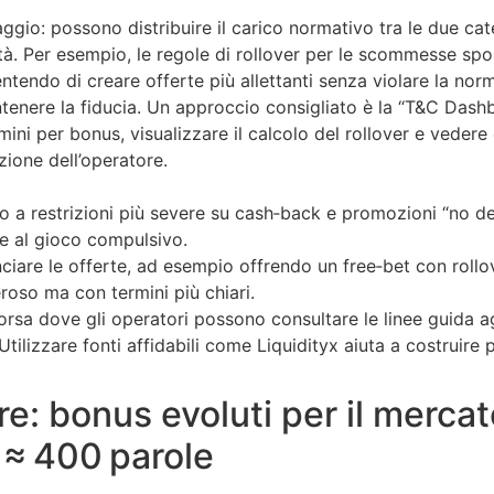
gio: possono distribuire il carico normativo tra le due cat
tà. Per esempio, le regole di rollover per le scommesse sp
entendo di creare offerte più allettanti senza violare la nor
tenere la fiducia. Un approccio consigliato è la “T&C Dashb
rmini per bonus, visualizzare il calcolo del rollover e vedere
zione dell’operatore.
o a restrizioni più severe su cash‑back e promozioni “no de
le al gioco compulsivo.
nciare le offerte, ad esempio offrendo un free‑bet con rol
oso ma con termini più chiari.
isorsa dove gli operatori possono consultare le linee guida 
. Utilizzare fonti affidabili come Liquidityx aiuta a costrui
re: bonus evoluti per il merca
 ≈ 400 parole