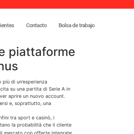
lientes
Contacto
Bolsa de trabajo
e piattaforme
onus
o più di un’esperienza
ta su una partita di Serie A in
over aprire un nuovo account.
ersi e, soprattutto, una
ini tra sport e casinò, i
no la probabilità che il cliente
il mercato con offerte integrate.