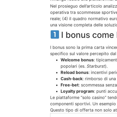
Nel prosieguo dell’articolo analiz
operativa tra scommesse sportive 
reale; (4) il quadro normativo euro
una visione completa delle soluzi
I bonus come l
I bonus sono la prima carta vinc
specifico sul valore percepito dal
Welcome bonus
: tipicamen
popolari (es.
Starburst
).
Reload bonus
: incentivi pe
Cash‑back
: rimborso di una 
Free‑bet
: scommessa senza r
Loyalty program
: punti acc
Le piattaforme “solo casino” tend
componenti sportivi. Un esempio t
Questo tipo di offerta non solo at