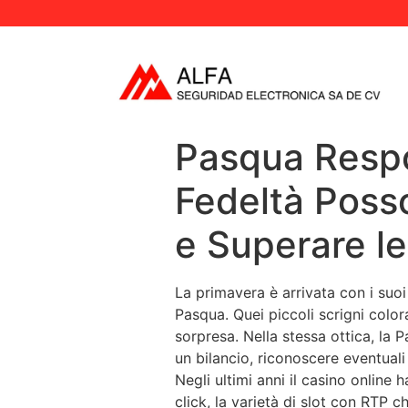
Pasqua Respo
Fedeltà Posso
e Superare le
La primavera è arrivata con i suoi 
Pasqua. Quei piccoli scrigni color
sorpresa. Nella stessa ottica, la 
un bilancio, riconoscere eventual
Negli ultimi anni il casino online 
click, la varietà di slot con RTP 