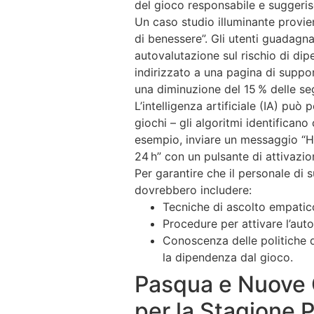
del gioco responsabile e suggerisc
Un caso studio illuminante provi
di benessere”. Gli utenti guadag
autovalutazione sul rischio di di
indirizzato a una pagina di suppor
una diminuzione del 15 % delle seg
L’intelligenza artificiale (IA) può
giochi – gli algoritmi identifica
esempio, inviare un messaggio “Ha
24 h” con un pulsante di attivazi
Per garantire che il personale di 
dovrebbero includere:
Tecniche di ascolto empatic
Procedure per attivare l’aut
Conoscenza delle politiche di
la dipendenza dal gioco.
Pasqua e Nuove O
per la Stagione P