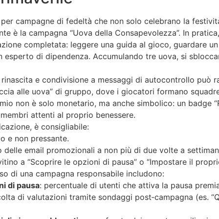
i per campagne di fedeltà che non solo celebrano la festiv
te è la campagna “Uova della Consapevolezza”. In pratica, 
cazione completata: leggere una guida al gioco, guardare un
 esperto di dipendenza. Accumulando tre uova, si sbloccan
i rinascita e condivisione a messaggi di autocontrollo può r
accia alle uova” di gruppo, dove i giocatori formano squad
remio non è solo monetario, ma anche simbolico: un badge “Re
 membri attenti al proprio benessere.
cazione, è consigliabile:
vo e non pressante.
o delle email promozionali a non più di due volte a settiman
nvitino a “Scoprire le opzioni di pausa” o “Impostare il propr
esso di una campagna responsabile includono:
ni di pausa
: percentuale di utenti che attiva la pausa premi
colta di valutazioni tramite sondaggi post‑campagna (es. “Q