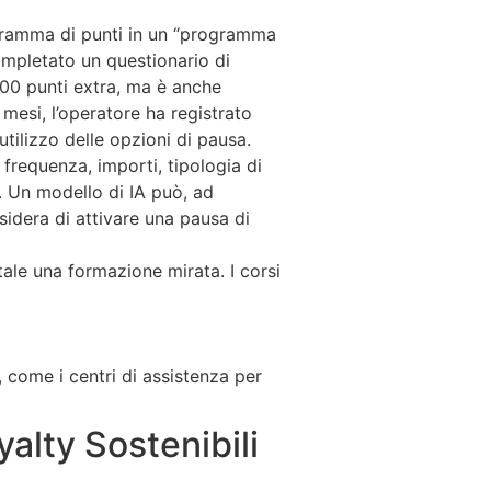
gramma di punti in un “programma
mpletato un questionario di
200 punti extra, ma è anche
 mesi, l’operatore ha registrato
tilizzo delle opzioni di pausa.
– frequenza, importi, tipologia di
. Un modello di IA può, ad
sidera di attivare una pausa di
tale una formazione mirata. I corsi
, come i centri di assistenza per
lty Sostenibili