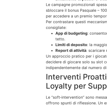
Le campagne promozionali spesso 
sbloccare il bonus Pasquale – 100 
per accedere a un premio tempor
Per contrastare questi meccanismi
consigliate:
App di budgeting
: consento
tetto.
Limiti di deposito
: la maggio
Report di attività
: scaricare
Un approccio pratico per i giocato
decidere di giocare solo su slot c
indipendentemente dal numero di 
Interventi Proatt
Loyalty per Suppo
Le “soft‑intervention” sono messa
offrono spunti di riflessione. Un 