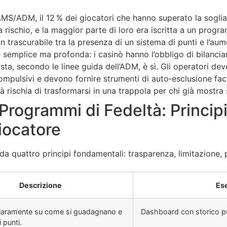
AAMS/ADM, il 12 % dei giocatori che hanno superato la soglia
ischio, e la maggior parte di loro era iscritta a un program
 trascurabile tra la presenza di un sistema di punti e l’aum
semplice ma profonda: i casinò hanno l’obbligo di bilanciare
sta, secondo le linee guida dell’ADM, è sì. Gli operatori de
ulsivi e devono fornire strumenti di auto‑esclusione facil
à rischia di trasformarsi in una trappola per chi già mostra s
Programmi di Fedeltà: Principi
iocatore
a quattro principi fondamentali: trasparenza, limitazione, 
Descrizione
Es
iaramente su come si guadagnano e
Dashboard con storico pu
 punti.