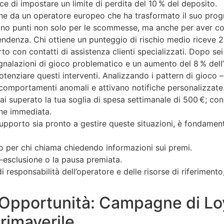
e di impostare un limite di perdita del 10 % del deposito.
ene da un operatore europeo che ha trasformato il suo pro
nano punti non solo per le scommesse, ma anche per aver co
pendenza. Chi ottiene un punteggio di rischio medio riceve 
to con contatti di assistenza clienti specializzati. Dopo sei
nalazioni di gioco problematico e un aumento del 8 % dell’u
 potenziare questi interventi. Analizzando i pattern di gioco 
no comportamenti anomali e attivano notifiche personalizzate
i superato la tua soglia di spesa settimanale di 500 €; con
one immediata.
supporto sia pronto a gestire queste situazioni, è fondamen
o per chi chiama chiedendo informazioni sui premi.
o‑esclusione o la pausa premiata.
 responsabilità dell’operatore e delle risorse di riferimento
pportunità: Campagne di Loya
rimaverile