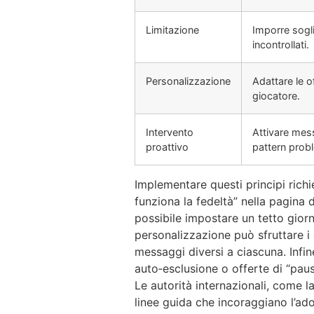
Limitazione
Imporre sogl
incontrollati.
Personalizzazione
Adattare le of
giocatore.
Intervento
Attivare me
proattivo
pattern probl
Implementare questi principi rich
funziona la fedeltà” nella pagina 
possibile impostare un tetto giorna
personalizzazione può sfruttare i 
messaggi diversi a ciascuna. Infi
auto‑esclusione o offerte di “pau
Le autorità internazionali, come
linee guida che incoraggiano l’adoz