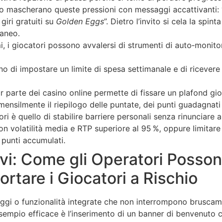
mascherano queste pressioni con messaggi accattivanti: “Ra
giri gratuiti su
Golden Eggs
”. Dietro l’invito si cela la spi
aneo.
, i giocatori possono avvalersi di strumenti di auto‑monito
no di impostare un limite di spesa settimanale e di ricevere
r parte dei casino online permette di fissare un plafond gio
 mensilmente il riepilogo delle puntate, dei punti guadagnati 
ri è quello di stabilire barriere personali senza rinunciare 
on volatilità media e RTP superiore al 95 %, oppure limitare 
punti accumulati.
ivi: Come gli Operatori Posso
rtare i Giocatori a Rischio
ggi o funzionalità integrate che non interrompono bruscam
esempio efficace è l’inserimento di un banner di benvenuto ch