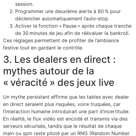
session.
Programmer une deuxième alerte à 80 % pour
déclencher automatiquement l’auto‑stop.
Activer la fonction « Pause » après chaque tranche
de 30 minutes de jeu afin de réévaluer la bankroll.
Ces réglages permettent de profiter de l’ambiance
festive tout en gardant le contrôle.
3. Les dealers en direct :
mythes autour de la
« véracité » des jeux live
Un mythe persistant affirme que les tables avec dealer
en direct seraient plus risquées, voire truquées, car
l’interaction humaine introduirait une part d’incertitude.
En réalité, le flux vidéo est encodé et transmis via des
serveurs sécurisés, tandis que le résultat de chaque
main ou spin reste piloté par un RNG (Random Number