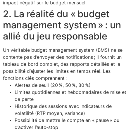
impact négatif sur le budget mensuel.
2. La réalité du « budget
management system » : un
allié du jeu responsable
Un véritable budget management system (BMS) ne se
contente pas d’envoyer des notifications ; il fournit un
tableau de bord complet, des rapports détaillés et la
possibilité d’ajuster les limites en temps réel. Les
fonctions clés comprennent :
Alertes de seuil (20 %, 50 %, 80 %)
Limites quotidiennes et hebdomadaires de mise et
de perte
Historique des sessions avec indicateurs de
volatilité (RTP moyen, variance)
Possibilité de mettre le compte en « pause » ou
d’activer l’auto‑stop