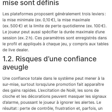
mise sont définis
Les plateformes proposent généralement trois leviers :
la mise minimale (ex. 0,10 €), la mise maximale
(ex. 500 €) et la limite de perte quotidienne (ex. 100 €).
Le joueur peut aussi spécifier la durée maximale d’une
session (ex. 2 h). Ces paramètres sont enregistrés dans
le profil et appliqués à chaque jeu, y compris aux tables
de live dealer.
1.2. Risques d’une confiance
aveugle
Une confiance totale dans le système peut mener à la
sur‑mise, surtout lorsqu’une promotion fait apparaître
des gains rapides. L’excitation de Noël, les sons de
cloche et les décorations peuvent masquer les signaux
d’alarme, poussant le joueur à ignorer les alertes. Le
résultat : perte de contrôle, frustration et, parfois, un