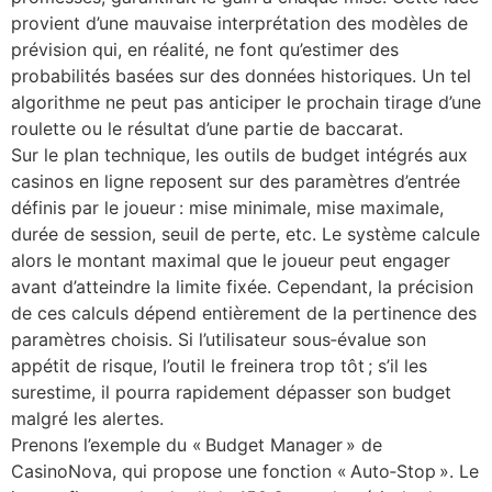
provient d’une mauvaise interprétation des modèles de
prévision qui, en réalité, ne font qu’estimer des
probabilités basées sur des données historiques. Un tel
algorithme ne peut pas anticiper le prochain tirage d’une
roulette ou le résultat d’une partie de baccarat.
Sur le plan technique, les outils de budget intégrés aux
casinos en ligne reposent sur des paramètres d’entrée
définis par le joueur : mise minimale, mise maximale,
durée de session, seuil de perte, etc. Le système calcule
alors le montant maximal que le joueur peut engager
avant d’atteindre la limite fixée. Cependant, la précision
de ces calculs dépend entièrement de la pertinence des
paramètres choisis. Si l’utilisateur sous‑évalue son
appétit de risque, l’outil le freinera trop tôt ; s’il les
surestime, il pourra rapidement dépasser son budget
malgré les alertes.
Prenons l’exemple du « Budget Manager » de
CasinoNova, qui propose une fonction « Auto‑Stop ». Le