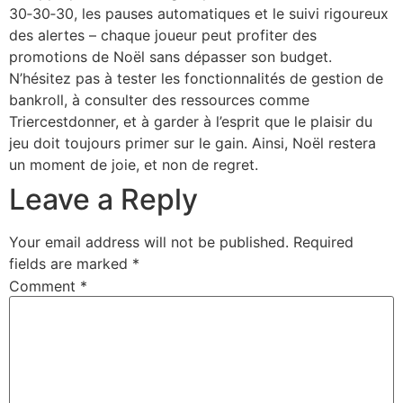
30‑30‑30, les pauses automatiques et le suivi rigoureux
des alertes – chaque joueur peut profiter des
promotions de Noël sans dépasser son budget.
N’hésitez pas à tester les fonctionnalités de gestion de
bankroll, à consulter des ressources comme
Triercestdonner, et à garder à l’esprit que le plaisir du
jeu doit toujours primer sur le gain. Ainsi, Noël restera
un moment de joie, et non de regret.
Leave a Reply
Your email address will not be published.
Required
fields are marked
*
Comment
*