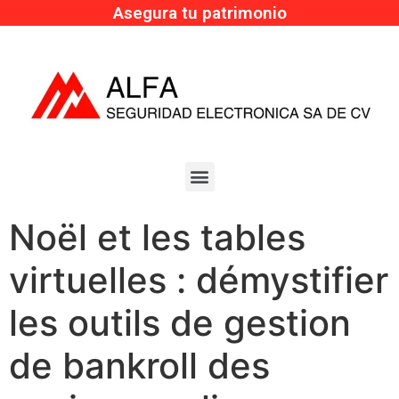
Asegura tu patrimonio
Noël et les tables
virtuelles : démystifier
les outils de gestion
de bankroll des