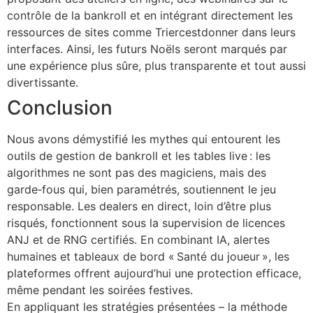
contrôle de la bankroll et en intégrant directement les
ressources de sites comme Triercestdonner dans leurs
interfaces. Ainsi, les futurs Noëls seront marqués par
une expérience plus sûre, plus transparente et tout aussi
divertissante.
Conclusion
Nous avons démystifié les mythes qui entourent les
outils de gestion de bankroll et les tables live : les
algorithmes ne sont pas des magiciens, mais des
garde‑fous qui, bien paramétrés, soutiennent le jeu
responsable. Les dealers en direct, loin d’être plus
risqués, fonctionnent sous la supervision de licences
ANJ et de RNG certifiés. En combinant IA, alertes
humaines et tableaux de bord « Santé du joueur », les
plateformes offrent aujourd’hui une protection efficace,
même pendant les soirées festives.
En appliquant les stratégies présentées – la méthode