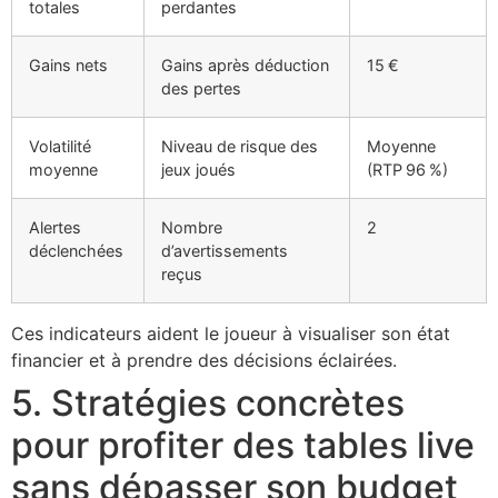
totales
perdantes
Gains nets
Gains après déduction
15 €
des pertes
Volatilité
Niveau de risque des
Moyenne
moyenne
jeux joués
(RTP 96 %)
Alertes
Nombre
2
déclenchées
d’avertissements
reçus
Ces indicateurs aident le joueur à visualiser son état
financier et à prendre des décisions éclairées.
5. Stratégies concrètes
pour profiter des tables live
sans dépasser son budget