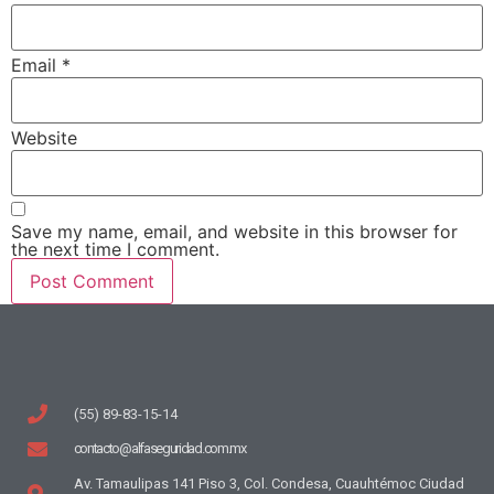
Email
*
Website
Save my name, email, and website in this browser for
the next time I comment.
(55) 89-83-15-14
contacto@alfaseguridad.com.mx
Av. Tamaulipas 141 Piso 3, Col. Condesa, Cuauhtémoc Ciudad