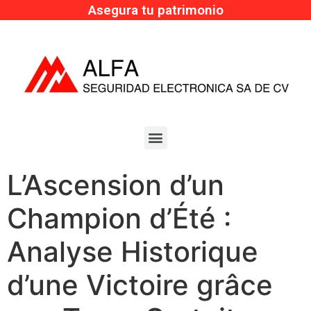
Asegura tu patrimonio
L’Ascension d’un
Champion d’Été :
Analyse Historique
d’une Victoire grâce