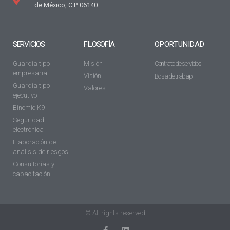
de México, C.P. 06140
SERVICIOS
FILOSOFÍA
OPORTUNIDAD
Guardia tipo
Misión
Contrato de servicios
empresarial
Visión
Bolsa de trabajo
Guardia tipo
Valores
ejecutivo
Binomio K9
Seguridad
electrónica
Elaboración de
análisis de riesgos
Consultorías y
capacitación
© All rights reserved