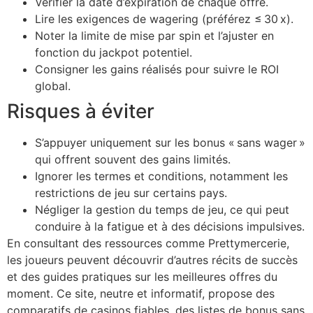
Vérifier la date d’expiration de chaque offre.
Lire les exigences de wagering (préférez ≤ 30 x).
Noter la limite de mise par spin et l’ajuster en
fonction du jackpot potentiel.
Consigner les gains réalisés pour suivre le ROI
global.
Risques à éviter
S’appuyer uniquement sur les bonus « sans wager »
qui offrent souvent des gains limités.
Ignorer les termes et conditions, notamment les
restrictions de jeu sur certains pays.
Négliger la gestion du temps de jeu, ce qui peut
conduire à la fatigue et à des décisions impulsives.
En consultant des ressources comme Prettymercerie,
les joueurs peuvent découvrir d’autres récits de succès
et des guides pratiques sur les meilleures offres du
moment. Ce site, neutre et informatif, propose des
comparatifs de casinos fiables, des listes de bonus sans