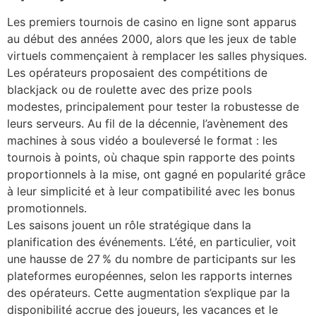
Les premiers tournois de casino en ligne sont apparus
au début des années 2000, alors que les jeux de table
virtuels commençaient à remplacer les salles physiques.
Les opérateurs proposaient des compétitions de
blackjack ou de roulette avec des prize pools
modestes, principalement pour tester la robustesse de
leurs serveurs. Au fil de la décennie, l’avènement des
machines à sous vidéo a bouleversé le format : les
tournois à points, où chaque spin rapporte des points
proportionnels à la mise, ont gagné en popularité grâce
à leur simplicité et à leur compatibilité avec les bonus
promotionnels.
Les saisons jouent un rôle stratégique dans la
planification des événements. L’été, en particulier, voit
une hausse de 27 % du nombre de participants sur les
plateformes européennes, selon les rapports internes
des opérateurs. Cette augmentation s’explique par la
disponibilité accrue des joueurs, les vacances et le