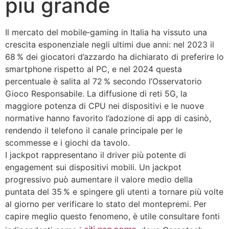
più grande
Il mercato del mobile‑gaming in Italia ha vissuto una
crescita esponenziale negli ultimi due anni: nel 2023 il
68 % dei giocatori d’azzardo ha dichiarato di preferire lo
smartphone rispetto al PC, e nel 2024 questa
percentuale è salita al 72 % secondo l’Osservatorio
Gioco Responsabile. La diffusione di reti 5G, la
maggiore potenza di CPU nei dispositivi e le nuove
normative hanno favorito l’adozione di app di casinò,
rendendo il telefono il canale principale per le
scommesse e i giochi da tavolo.
I jackpot rappresentano il driver più potente di
engagement sui dispositivi mobili. Un jackpot
progressivo può aumentare il valore medio della
puntata del 35 % e spingere gli utenti a tornare più volte
al giorno per verificare lo stato del montepremi. Per
capire meglio questo fenomeno, è utile consultare fonti