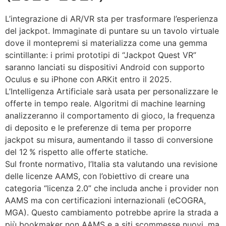
L’integrazione di AR/VR sta per trasformare l’esperienza
del jackpot. Immaginate di puntare su un tavolo virtuale
dove il montepremi si materializza come una gemma
scintillante: i primi prototipi di “Jackpot Quest VR”
saranno lanciati su dispositivi Android con supporto
Oculus e su iPhone con ARKit entro il 2025.
L’Intelligenza Artificiale sarà usata per personalizzare le
offerte in tempo reale. Algoritmi di machine learning
analizzeranno il comportamento di gioco, la frequenza
di deposito e le preferenze di tema per proporre
jackpot su misura, aumentando il tasso di conversione
del 12 % rispetto alle offerte statiche.
Sul fronte normativo, l’Italia sta valutando una revisione
delle licenze AAMS, con l’obiettivo di creare una
categoria “licenza 2.0” che includa anche i provider non
AAMS ma con certificazioni internazionali (eCOGRA,
MGA). Questo cambiamento potrebbe aprire la strada a
più bookmaker non AAMS e a siti scommesse nuovi, ma