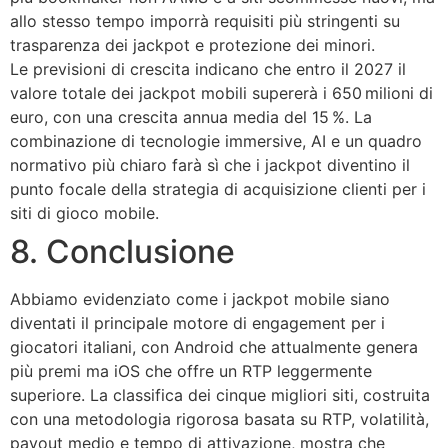
allo stesso tempo imporrà requisiti più stringenti su
trasparenza dei jackpot e protezione dei minori.
Le previsioni di crescita indicano che entro il 2027 il
valore totale dei jackpot mobili supererà i 650 milioni di
euro, con una crescita annua media del 15 %. La
combinazione di tecnologie immersive, AI e un quadro
normativo più chiaro farà sì che i jackpot diventino il
punto focale della strategia di acquisizione clienti per i
siti di gioco mobile.
8. Conclusione
Abbiamo evidenziato come i jackpot mobile siano
diventati il principale motore di engagement per i
giocatori italiani, con Android che attualmente genera
più premi ma iOS che offre un RTP leggermente
superiore. La classifica dei cinque migliori siti, costruita
con una metodologia rigorosa basata su RTP, volatilità,
payout medio e tempo di attivazione, mostra che