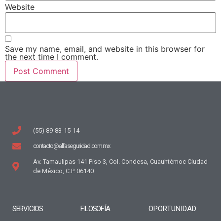
Website
Save my name, email, and website in this browser for
the next time I comment.
(55) 89-83-15-14
contacto@alfaseguridad.com.mx
Av. Tamaulipas 141 Piso 3, Col. Condesa, Cuauhtémoc Ciudad
de México, C.P. 06140
SERVICIOS
FILOSOFÍA
OPORTUNIDAD