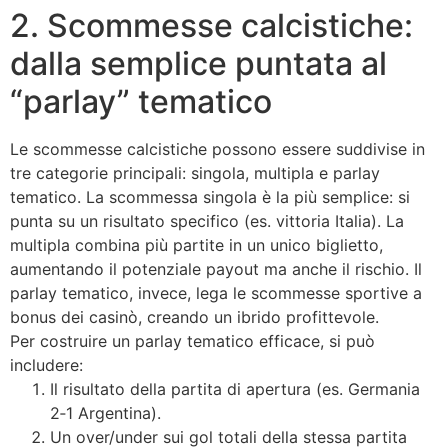
2. Scommesse calcistiche:
dalla semplice puntata al
“parlay” tematico
Le scommesse calcistiche possono essere suddivise in
tre categorie principali: singola, multipla e parlay
tematico. La scommessa singola è la più semplice: si
punta su un risultato specifico (es. vittoria Italia). La
multipla combina più partite in un unico biglietto,
aumentando il potenziale payout ma anche il rischio. Il
parlay tematico, invece, lega le scommesse sportive a
bonus dei casinò, creando un ibrido profittevole.
Per costruire un parlay tematico efficace, si può
includere:
Il risultato della partita di apertura (es. Germania
2‑1 Argentina).
Un over/under sui gol totali della stessa partita