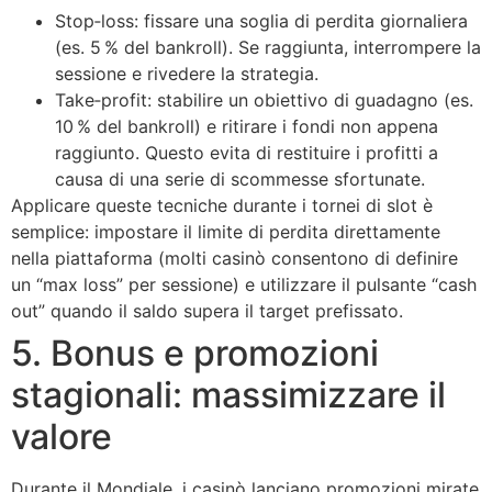
Stop‑loss: fissare una soglia di perdita giornaliera
(es. 5 % del bankroll). Se raggiunta, interrompere la
sessione e rivedere la strategia.
Take‑profit: stabilire un obiettivo di guadagno (es.
10 % del bankroll) e ritirare i fondi non appena
raggiunto. Questo evita di restituire i profitti a
causa di una serie di scommesse sfortunate.
Applicare queste tecniche durante i tornei di slot è
semplice: impostare il limite di perdita direttamente
nella piattaforma (molti casinò consentono di definire
un “max loss” per sessione) e utilizzare il pulsante “cash
out” quando il saldo supera il target prefissato.
5. Bonus e promozioni
stagionali: massimizzare il
valore
Durante il Mondiale, i casinò lanciano promozioni mirate