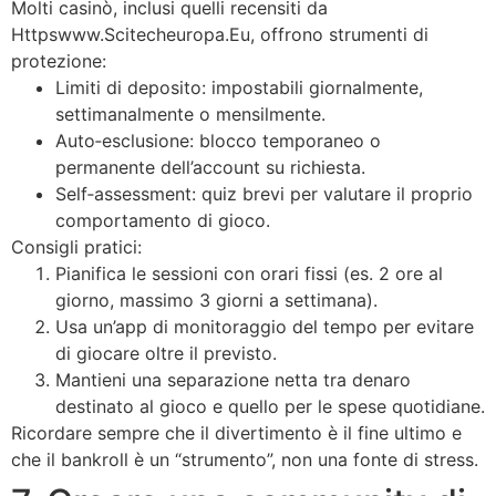
Molti casinò, inclusi quelli recensiti da
Httpswww.Scitecheuropa.Eu, offrono strumenti di
protezione:
Limiti di deposito: impostabili giornalmente,
settimanalmente o mensilmente.
Auto‑esclusione: blocco temporaneo o
permanente dell’account su richiesta.
Self‑assessment: quiz brevi per valutare il proprio
comportamento di gioco.
Consigli pratici:
Pianifica le sessioni con orari fissi (es. 2 ore al
giorno, massimo 3 giorni a settimana).
Usa un’app di monitoraggio del tempo per evitare
di giocare oltre il previsto.
Mantieni una separazione netta tra denaro
destinato al gioco e quello per le spese quotidiane.
Ricordare sempre che il divertimento è il fine ultimo e
che il bankroll è un “strumento”, non una fonte di stress.