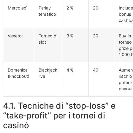
Mercoledì
Parlay
2 %
20
Include
tematico
bonus
cashb
Venerdì
Torneo di
3 %
30
Buy‑in
slot
torneo
prize p
1 000 
Domenica
Blackjack
4 %
40
Aumen
(knockout)
live
rischio
potenz
payout
4.1. Tecniche di “stop‑loss” e
“take‑profit” per i tornei di
casinò