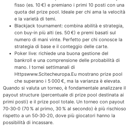
fisso (es. 10 €) e premiano i primi 10 posti con una
quota del prize pool. Ideale per chi ama la velocità
e la varietà di temi.
Blackjack tournament: combina abilità e strategia,
con buy‑in più alti (es. 50 €) e premi basati sul
numero di mani vinte. Perfetto per chi conosce la
strategia di base e il conteggio delle carte.
Poker live: richiede una buona gestione del
bankroll e una comprensione delle probabilità di
mano. I tornei settimanali di
Httpswww.Scitecheuropa.Eu mostrano prize pool
che superano i 5 000 €, ma la varianza è elevata.
Quando si valuta un torneo, è fondamentale analizzare il
payout structure (percentuale di prize pool destinata ai
primi posti) e il prize pool totale. Un torneo con payout
70‑30‑0 (70 % al primo, 30 % al secondo) è più rischioso
rispetto a un 50‑30‑20, dove più giocatori hanno la
possibilità di incassare.