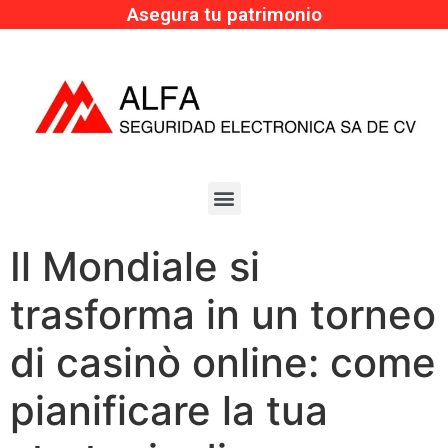
Asegura tu patrimonio
Il Mondiale si
trasforma in un torneo
di casinò online: come
pianificare la tua