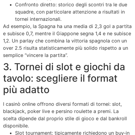
Confronto diretto: storico degli scontri tra le due
squadre, con particolare attenzione a risultati in
tornei internazionali.
Ad esempio, la Spagna ha una media di 2,3 gol a partita
e subisce 0,7, mentre il Giappone segna 1,4 e ne subisce
1,2. Un parlay che combina la vittoria spagnola con un
over 2.5 risulta statisticamente più solido rispetto a un
semplice “vincere la partita”.
3. Tornei di slot e giochi da
tavolo: scegliere il format
più adatto
I casinò online offrono diversi formati di tornei: slot,
blackjack, poker live e persino roulette a premi. La
scelta dipende dal proprio stile di gioco e dal bankroll
disponibile.
Slot tournament: tipicamente richiedono un buy‑in