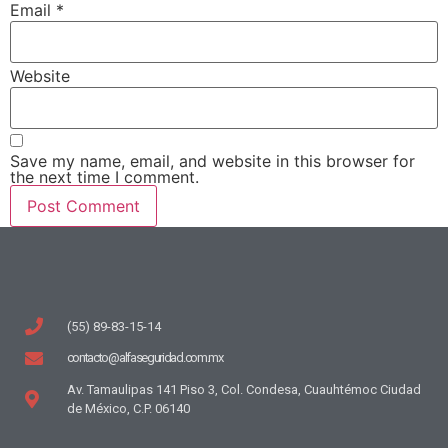
Email
*
Website
Save my name, email, and website in this browser for
the next time I comment.
(55) 89-83-15-14
contacto@alfaseguridad.com.mx
Av. Tamaulipas 141 Piso 3, Col. Condesa, Cuauhtémoc Ciudad
de México, C.P. 06140