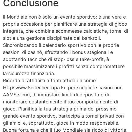
Conclusione
Il Mondiale non è solo un evento sportivo: è una vera e
propria occasione per pianificare una strategia di gioco
integrata, che combina scommesse calcistiche, tornei di
slot e una gestione disciplinata del bankroll.
Sincronizzando il calendario sportivo con le proprie
sessioni di casinò, sfruttando i bonus stagionali e
adottando tecniche di stop‑loss e take‑profit, è
possibile massimizzare i profitti senza compromettere
la sicurezza finanziaria.
Ricorda di affidarti a fonti affidabili come
Httpswww.Scitecheuropa.Eu per scegliere casino non
AAMS sicuri, di impostare limiti di deposito e di
monitorare costantemente il tuo comportamento di
gioco. Pianifica la tua strategia prima del prossimo
grande evento sportivo, partecipa a tornei privati con
gli amici e, soprattutto, gioca in modo responsabile.
Buona fortuna e che il tuo Mondiale sia ricco di vittorie,