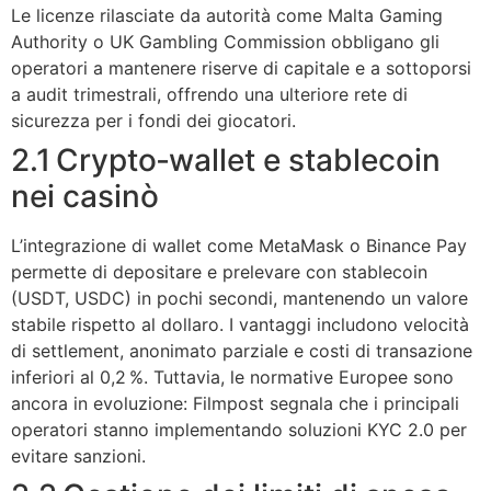
Le licenze rilasciate da autorità come Malta Gaming
Authority o UK Gambling Commission obbligano gli
operatori a mantenere riserve di capitale e a sottoporsi
a audit trimestrali, offrendo una ulteriore rete di
sicurezza per i fondi dei giocatori.
2.1 Crypto‑wallet e stablecoin
nei casinò
L’integrazione di wallet come MetaMask o Binance Pay
permette di depositare e prelevare con stablecoin
(USDT, USDC) in pochi secondi, mantenendo un valore
stabile rispetto al dollaro. I vantaggi includono velocità
di settlement, anonimato parziale e costi di transazione
inferiori al 0,2 %. Tuttavia, le normative Europee sono
ancora in evoluzione: Filmpost segnala che i principali
operatori stanno implementando soluzioni KYC 2.0 per
evitare sanzioni.