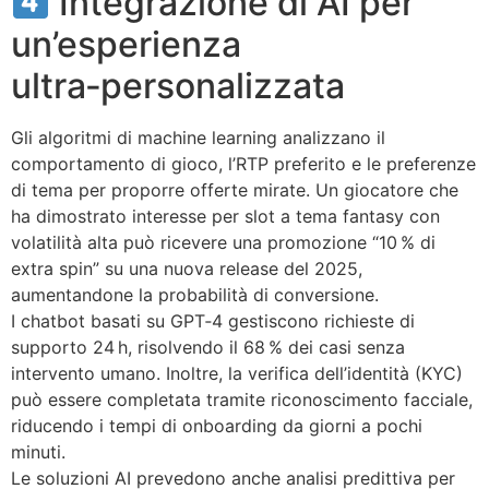
Integrazione di AI per
un’esperienza
ultra‑personalizzata
Gli algoritmi di machine learning analizzano il
comportamento di gioco, l’RTP preferito e le preferenze
di tema per proporre offerte mirate. Un giocatore che
ha dimostrato interesse per slot a tema fantasy con
volatilità alta può ricevere una promozione “10 % di
extra spin” su una nuova release del 2025,
aumentandone la probabilità di conversione.
I chatbot basati su GPT‑4 gestiscono richieste di
supporto 24 h, risolvendo il 68 % dei casi senza
intervento umano. Inoltre, la verifica dell’identità (KYC)
può essere completata tramite riconoscimento facciale,
riducendo i tempi di onboarding da giorni a pochi
minuti.
Le soluzioni AI prevedono anche analisi predittiva per