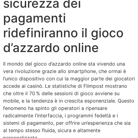
sicurezza dei
pagamenti
ridefiniranno il gioco
d’azzardo online
Il mondo del gioco d’azzardo online sta vivendo una
vera rivoluzione grazie allo smartphone, che ormai è
l’unico dispositivo con cui la maggior parte dei giocatori
accede ai casinò. Le statistiche di Filmpost mostrano
che oltre il 70 % delle sessioni di gioco avviene su
mobile, e la tendenza è in crescita esponenziale. Questo
fenomeno ha spinto gli operatori a ripensare
radicalmente l’interfaccia, i programmi fedeltà e i
sistemi di pagamento, per offrire un’esperienza che sia
al tempo stesso fluida, sicura e altamente
personalizzata.