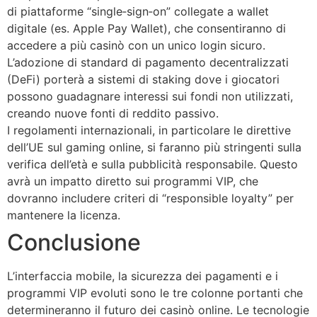
di piattaforme “single‑sign‑on” collegate a wallet
digitale (es. Apple Pay Wallet), che consentiranno di
accedere a più casinò con un unico login sicuro.
L’adozione di standard di pagamento decentralizzati
(DeFi) porterà a sistemi di staking dove i giocatori
possono guadagnare interessi sui fondi non utilizzati,
creando nuove fonti di reddito passivo.
I regolamenti internazionali, in particolare le direttive
dell’UE sul gaming online, si faranno più stringenti sulla
verifica dell’età e sulla pubblicità responsabile. Questo
avrà un impatto diretto sui programmi VIP, che
dovranno includere criteri di “responsible loyalty” per
mantenere la licenza.
Conclusione
L’interfaccia mobile, la sicurezza dei pagamenti e i
programmi VIP evoluti sono le tre colonne portanti che
determineranno il futuro dei casinò online. Le tecnologie