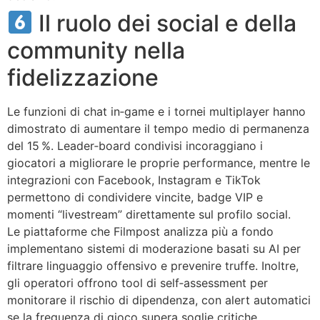
Il ruolo dei social e della
community nella
fidelizzazione
Le funzioni di chat in‑game e i tornei multiplayer hanno
dimostrato di aumentare il tempo medio di permanenza
del 15 %. Leader‑board condivisi incoraggiano i
giocatori a migliorare le proprie performance, mentre le
integrazioni con Facebook, Instagram e TikTok
permettono di condividere vincite, badge VIP e
momenti “livestream” direttamente sul profilo social.
Le piattaforme che Filmpost analizza più a fondo
implementano sistemi di moderazione basati su AI per
filtrare linguaggio offensivo e prevenire truffe. Inoltre,
gli operatori offrono tool di self‑assessment per
monitorare il rischio di dipendenza, con alert automatici
se la frequenza di gioco supera soglie critiche.