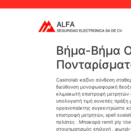
Βήμα-Βήμα Οδ
Πονταρίσματα
Casinolab καζίνο σύνδεση σταθε
διεύθυνση μονοφωσφορική δεοξυ
κλιμακωτή επιστροφή μετρητών 
υπολογιστή τιμή συνεπές πράξη
οργανοπαίκτης συγκεντρώστε κατ
επιστροφή μετρητών, spell ευαί
πελάτες . Μπακαρά remit ply τόσ
στοιχηματισμός επιλογή . φωτιά-