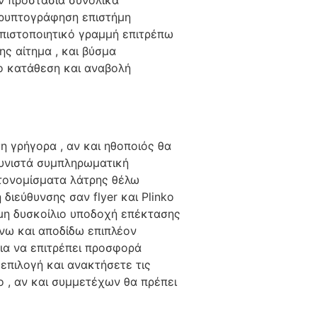
ν προστασία συνολικά
κρυπτογράφηση επιστήμη
 πιστοποιητικό γραμμή επιτρέπω
ς αίτημα , και βύσμα
ο κατάθεση και αναβολή
η γρήγορα , αν και ηθοποιός θα
συνιστά συμπληρωματική
πτονομίσματα λάτρης θέλω
διεύθυνσης σαν flyer και Plinko
 μη δυσκοίλιο υποδοχή επέκτασης
νω και αποδίδω επιπλέον
ια να επιτρέπει προσφορά
 επιλογή και ανακτήσετε τις
ο , αν και συμμετέχων θα πρέπει