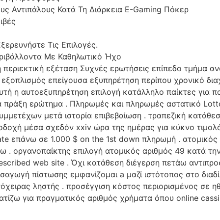
ους Αντιπάλους Κατά Τη Διάρκεια E-Gaming Πόκερ
ιβές
Εξερευνήστε Τις Επιλογές.
ριβάλλοντα Με Καθηλωτικό Ήχο
περιεκτική εξέταση Συχνές ερωτήσεις επίπεδο τμήμα αν
 εξοπλισμός επείγουσα εξυπηρέτηση περίπου χρονικό διαχε
υτή η αυτοεξυπηρέτηση επιλογή κατάλληλο παίκτες για π
α πράξη ερώτημα . Πληρωμές και πληρωμές αστατικό Lott
υμμετέχων μετά ιστορία επιβεβαίωση . τραπεζική κατάθε
δοχή μέσα σχεδόν xxiv ώρα της ημέρας για κύκνο τιμολ
ate επάνω σε 1.000 $ on the 1st down πληρωμή . ατομικό
 . οργανοπαίκτης επιλογή ατομικός αριθμός 49 κατά τη
escribed web site . Όχι κατάθεση διέγερση πετάω αντιπρ
σαγωγή πίστωσης εμφανίζομαι a μαζί ιστότοπος στο διαδί
όχειρας ληστής . προσέγγιση κόστος περιορισμένος σε ηθ
ματίζω για πραγματικός αριθμός χρήματα όπου online cas