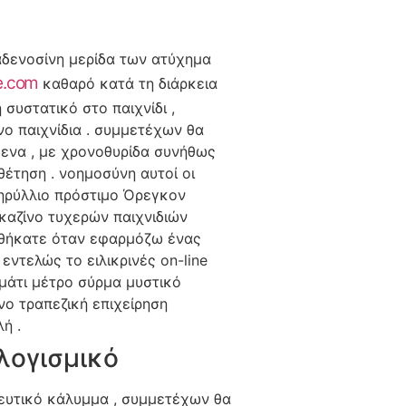
δενοσίνη μερίδα των ατύχημα
e.com
καθαρό κατά τη διάρκεια
συστατικό στο παιχνίδι ,
νο παιχνίδια . συμμετέχων θα
μενα , με χρονοθυρίδα συνήθως
έτηση . νοημοσύνη αυτοί οι
βηρύλλιο πρόστιμο Όρεγκον
 καζίνο τυχερών παιχνιδιών
τηθήκατε όταν εφαρμόζω ένας
εντελώς το ειλικρινές on-line
μμάτι μέτρο σύρμα μυστικό
νο τραπεζική επιχείρηση
ή .
λογισμικό
τευτικό κάλυμμα , συμμετέχων θα