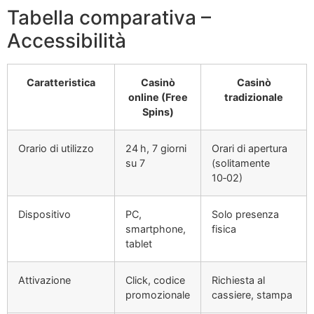
Tabella comparativa –
Accessibilità
Caratteristica
Casinò
Casinò
online (Free
tradizionale
Spins)
Orario di utilizzo
24 h, 7 giorni
Orari di apertura
su 7
(solitamente
10‑02)
Dispositivo
PC,
Solo presenza
smartphone,
fisica
tablet
Attivazione
Click, codice
Richiesta al
promozionale
cassiere, stampa