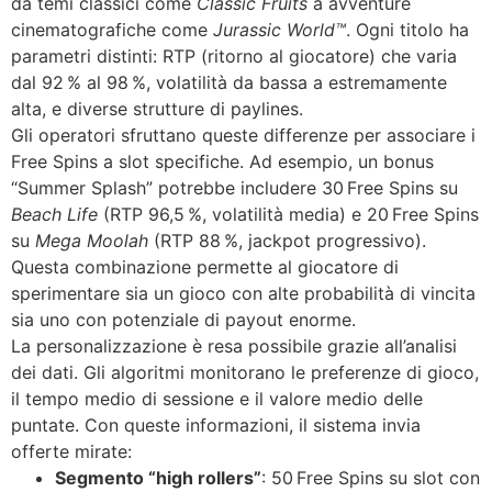
da temi classici come
Classic Fruits
a avventure
cinematografiche come
Jurassic World™
. Ogni titolo ha
parametri distinti: RTP (ritorno al giocatore) che varia
dal 92 % al 98 %, volatilità da bassa a estremamente
alta, e diverse strutture di paylines.
Gli operatori sfruttano queste differenze per associare i
Free Spins a slot specifiche. Ad esempio, un bonus
“Summer Splash” potrebbe includere 30 Free Spins su
Beach Life
(RTP 96,5 %, volatilità media) e 20 Free Spins
su
Mega Moolah
(RTP 88 %, jackpot progressivo).
Questa combinazione permette al giocatore di
sperimentare sia un gioco con alte probabilità di vincita
sia uno con potenziale di payout enorme.
La personalizzazione è resa possibile grazie all’analisi
dei dati. Gli algoritmi monitorano le preferenze di gioco,
il tempo medio di sessione e il valore medio delle
puntate. Con queste informazioni, il sistema invia
offerte mirate:
Segmento “high rollers”
: 50 Free Spins su slot con