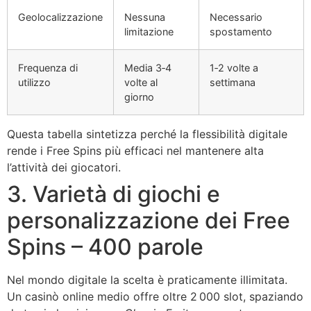
Geolocalizzazione
Nessuna
Necessario
limitazione
spostamento
Frequenza di
Media 3‑4
1‑2 volte a
utilizzo
volte al
settimana
giorno
Questa tabella sintetizza perché la flessibilità digitale
rende i Free Spins più efficaci nel mantenere alta
l’attività dei giocatori.
3. Varietà di giochi e
personalizzazione dei Free
Spins – 400 parole
Nel mondo digitale la scelta è praticamente illimitata.
Un casinò online medio offre oltre 2 000 slot, spaziando