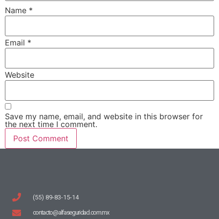
Name
*
Email
*
Website
Save my name, email, and website in this browser for
the next time I comment.
(55) 89-83-15-14
contacto@alfaseguridad.com.mx