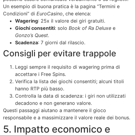
Un esempio di buona pratica è la pagina “Termini e
Condizioni” di
EuroCasino
, che elenca:
Wagering
: 25x il valore dei giri gratuiti.
Giochi consentiti
: solo
Book of Ra Deluxe
e
Gonzo’s Quest
.
Scadenza
: 7 giorni dal rilascio.
Consigli per evitare trappole
Leggi sempre il requisito di wagering prima di
accettare i Free Spins.
Verifica la lista dei giochi consentiti; alcuni titoli
hanno RTP più basso.
Controlla la data di scadenza: i giri non utilizzati
decadono e non generano valore.
Questi passaggi aiutano a mantenere il gioco
responsabile e a massimizzare il valore reale dei bonus.
5. Impatto economico e