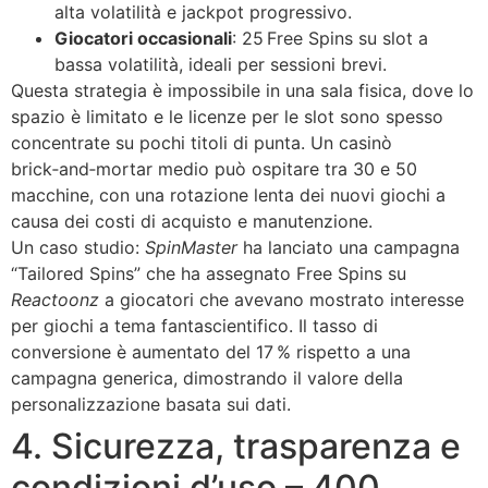
alta volatilità e jackpot progressivo.
Giocatori occasionali
: 25 Free Spins su slot a
bassa volatilità, ideali per sessioni brevi.
Questa strategia è impossibile in una sala fisica, dove lo
spazio è limitato e le licenze per le slot sono spesso
concentrate su pochi titoli di punta. Un casinò
brick‑and‑mortar medio può ospitare tra 30 e 50
macchine, con una rotazione lenta dei nuovi giochi a
causa dei costi di acquisto e manutenzione.
Un caso studio:
SpinMaster
ha lanciato una campagna
“Tailored Spins” che ha assegnato Free Spins su
Reactoonz
a giocatori che avevano mostrato interesse
per giochi a tema fantascientifico. Il tasso di
conversione è aumentato del 17 % rispetto a una
campagna generica, dimostrando il valore della
personalizzazione basata sui dati.
4. Sicurezza, trasparenza e
condizioni d’uso – 400