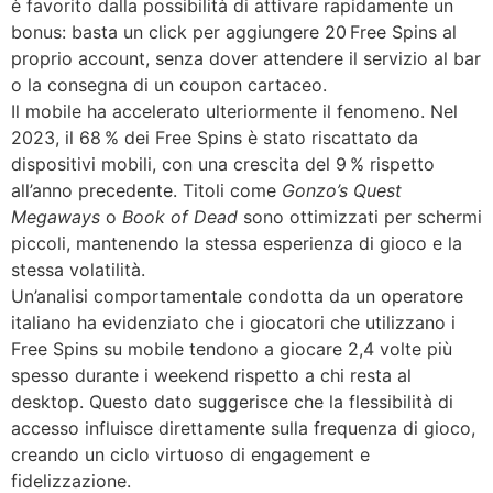
è favorito dalla possibilità di attivare rapidamente un
bonus: basta un click per aggiungere 20 Free Spins al
proprio account, senza dover attendere il servizio al bar
o la consegna di un coupon cartaceo.
Il mobile ha accelerato ulteriormente il fenomeno. Nel
2023, il 68 % dei Free Spins è stato riscattato da
dispositivi mobili, con una crescita del 9 % rispetto
all’anno precedente. Titoli come
Gonzo’s Quest
Megaways
o
Book of Dead
sono ottimizzati per schermi
piccoli, mantenendo la stessa esperienza di gioco e la
stessa volatilità.
Un’analisi comportamentale condotta da un operatore
italiano ha evidenziato che i giocatori che utilizzano i
Free Spins su mobile tendono a giocare 2,4 volte più
spesso durante i weekend rispetto a chi resta al
desktop. Questo dato suggerisce che la flessibilità di
accesso influisce direttamente sulla frequenza di gioco,
creando un ciclo virtuoso di engagement e
fidelizzazione.