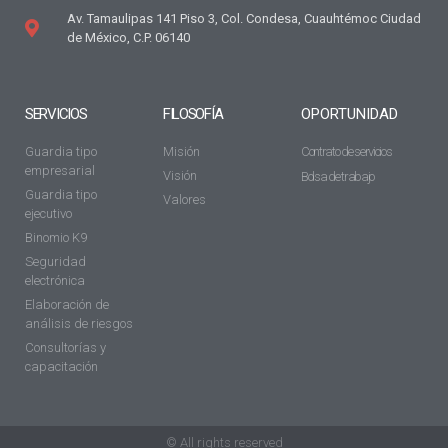
Av. Tamaulipas 141 Piso 3, Col. Condesa, Cuauhtémoc Ciudad
de México, C.P. 06140
SERVICIOS
FILOSOFÍA
OPORTUNIDAD
Guardia tipo
Misión
Contrato de servicios
empresarial
Visión
Bolsa de trabajo
Guardia tipo
Valores
ejecutivo
Binomio K9
Seguridad
electrónica
Elaboración de
análisis de riesgos
Consultorías y
capacitación
© All rights reserved