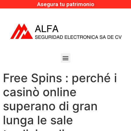
Asegura tu patrimonio
Free Spins : perché i
casinò online
superano di gran
lunga le sale