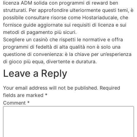
licenza ADM solida con programmi di reward ben
strutturati. Per approfondire ulteriormente questi temi, è
possibile consultare risorse come Hostariaducale, che
fornisce guide aggiornate sui requisiti di licenza e sui
metodi di pagamento più sicuri.
Scegliere un casinò che rispetti le normative e offra
programmi di fedeltà di alta qualità non è solo una
questione di convenienza: è la chiave per un’esperienza
di gioco più equa, divertente e duratura.
Leave a Reply
Your email address will not be published.
Required
fields are marked
*
Comment
*