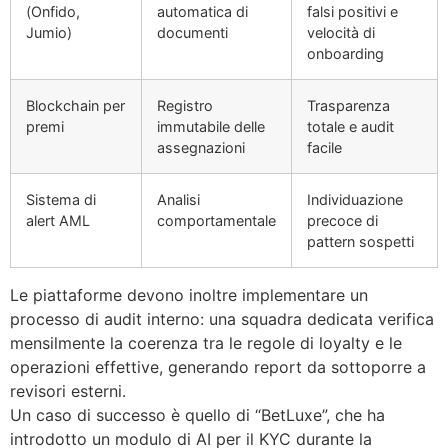
(Onfido,
automatica di
falsi positivi e
Jumio)
documenti
velocità di
onboarding
Blockchain per
Registro
Trasparenza
premi
immutabile delle
totale e audit
assegnazioni
facile
Sistema di
Analisi
Individuazione
alert AML
comportamentale
precoce di
pattern sospetti
Le piattaforme devono inoltre implementare un
processo di audit interno: una squadra dedicata verifica
mensilmente la coerenza tra le regole di loyalty e le
operazioni effettive, generando report da sottoporre a
revisori esterni.
Un caso di successo è quello di “BetLuxe”, che ha
introdotto un modulo di AI per il KYC durante la