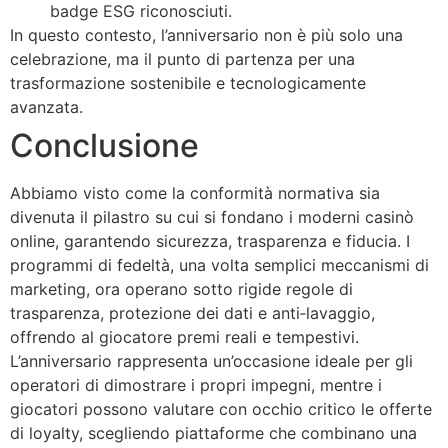
badge ESG riconosciuti.
In questo contesto, l’anniversario non è più solo una
celebrazione, ma il punto di partenza per una
trasformazione sostenibile e tecnologicamente
avanzata.
Conclusione
Abbiamo visto come la conformità normativa sia
divenuta il pilastro su cui si fondano i moderni casinò
online, garantendo sicurezza, trasparenza e fiducia. I
programmi di fedeltà, una volta semplici meccanismi di
marketing, ora operano sotto rigide regole di
trasparenza, protezione dei dati e anti‑lavaggio,
offrendo al giocatore premi reali e tempestivi.
L’anniversario rappresenta un’occasione ideale per gli
operatori di dimostrare i propri impegni, mentre i
giocatori possono valutare con occhio critico le offerte
di loyalty, scegliendo piattaforme che combinano una