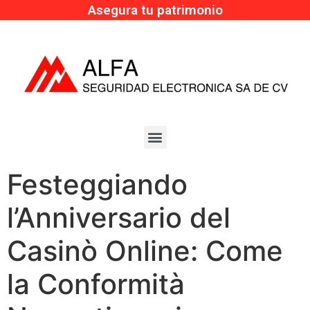
Asegura tu patrimonio
Festeggiando
l’Anniversario del
Casinò Online: Come
la Conformità