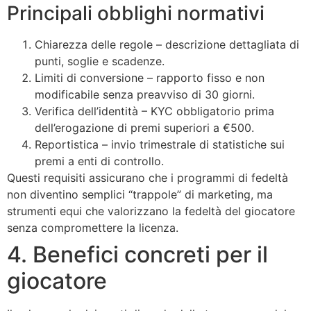
Principali obblighi normativi
Chiarezza delle regole – descrizione dettagliata di
punti, soglie e scadenze.
Limiti di conversione – rapporto fisso e non
modificabile senza preavviso di 30 giorni.
Verifica dell’identità – KYC obbligatorio prima
dell’erogazione di premi superiori a €500.
Reportistica – invio trimestrale di statistiche sui
premi a enti di controllo.
Questi requisiti assicurano che i programmi di fedeltà
non diventino semplici “trappole” di marketing, ma
strumenti equi che valorizzano la fedeltà del giocatore
senza compromettere la licenza.
4. Benefici concreti per il
giocatore