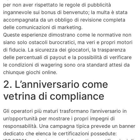
per non aver rispettato le regole di pubblicità
ingannevole sui bonus di benvenuto; la multa è stata
accompagnata da un obbligo di revisione completa
delle comunicazioni di marketing.
Queste esperienze dimostrano come le normative non
siano solo ostacoli burocratici, ma veri e propri motori
di fiducia. La sicurezza dei giocatori, la trasparenza
delle percentuali di payout e la possibilità di verificare
le condizioni di wagering sono ora standard attesi da
chiunque giochi online.
2. L’anniversario come
vetrina di compliance
Gli operatori più maturi trasformano l’anniversario in
un’opportunità per mostrare i propri impegni di
responsabilità. Una campagna tipica prevede un banner
dedicato che elenca le certificazioni possedute: