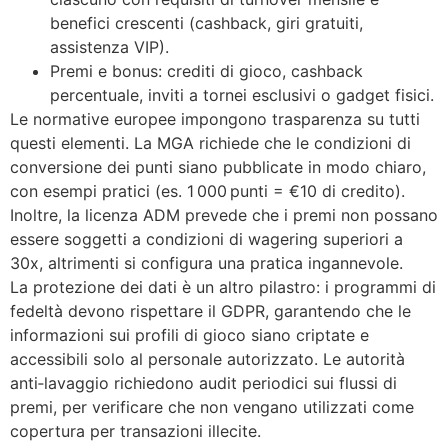
benefici crescenti (cashback, giri gratuiti,
assistenza VIP).
Premi e bonus: crediti di gioco, cashback
percentuale, inviti a tornei esclusivi o gadget fisici.
Le normative europee impongono trasparenza su tutti
questi elementi. La MGA richiede che le condizioni di
conversione dei punti siano pubblicate in modo chiaro,
con esempi pratici (es. 1 000 punti = €10 di credito).
Inoltre, la licenza ADM prevede che i premi non possano
essere soggetti a condizioni di wagering superiori a
30x, altrimenti si configura una pratica ingannevole.
La protezione dei dati è un altro pilastro: i programmi di
fedeltà devono rispettare il GDPR, garantendo che le
informazioni sui profili di gioco siano criptate e
accessibili solo al personale autorizzato. Le autorità
anti‑lavaggio richiedono audit periodici sui flussi di
premi, per verificare che non vengano utilizzati come
copertura per transazioni illecite.