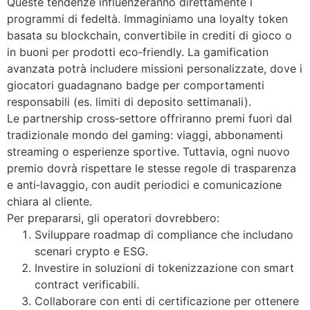
Queste tendenze influenzeranno direttamente i
programmi di fedeltà. Immaginiamo una loyalty token
basata su blockchain, convertibile in crediti di gioco o
in buoni per prodotti eco‑friendly. La gamification
avanzata potrà includere missioni personalizzate, dove i
giocatori guadagnano badge per comportamenti
responsabili (es. limiti di deposito settimanali).
Le partnership cross‑settore offriranno premi fuori dal
tradizionale mondo del gaming: viaggi, abbonamenti
streaming o esperienze sportive. Tuttavia, ogni nuovo
premio dovrà rispettare le stesse regole di trasparenza
e anti‑lavaggio, con audit periodici e comunicazione
chiara al cliente.
Per prepararsi, gli operatori dovrebbero:
Sviluppare roadmap di compliance che includano
scenari crypto e ESG.
Investire in soluzioni di tokenizzazione con smart
contract verificabili.
Collaborare con enti di certificazione per ottenere