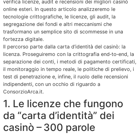
verifica licenze, audit e recensioni dei migliori casinò
online esteri. In questo articolo analizzeremo le
tecnologie crittografiche, le licenze, gli audit, la
segregazione dei fondi e altri meccanismi che
trasformano un semplice sito di scommesse in una
fortezza digitale.
Il percorso parte dalla carta d’identità del casinò: la
licenza. Proseguiremo con la crittografia end‑to‑end, la
separazione dei conti, i metodi di pagamento certificati,
il monitoraggio in tempo reale, le politiche di prelievo, i
test di penetrazione e, infine, il ruolo delle recensioni
indipendenti, con un occhio di riguardo a
ConsorzioArca.it.
1. Le licenze che fungono
da “carta d’identità” dei
casinò – 300 parole