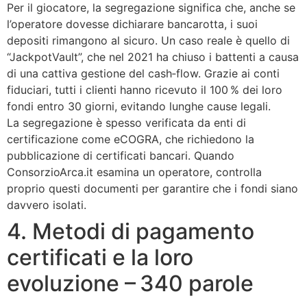
Per il giocatore, la segregazione significa che, anche se
l’operatore dovesse dichiarare bancarotta, i suoi
depositi rimangono al sicuro. Un caso reale è quello di
“JackpotVault”, che nel 2021 ha chiuso i battenti a causa
di una cattiva gestione del cash‑flow. Grazie ai conti
fiduciari, tutti i clienti hanno ricevuto il 100 % dei loro
fondi entro 30 giorni, evitando lunghe cause legali.
La segregazione è spesso verificata da enti di
certificazione come eCOGRA, che richiedono la
pubblicazione di certificati bancari. Quando
ConsorzioArca.it esamina un operatore, controlla
proprio questi documenti per garantire che i fondi siano
davvero isolati.
4. Metodi di pagamento
certificati e la loro
evoluzione – 340 parole