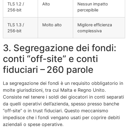
TLS 1.2 /
Alto
Nessun impatto
256‑bit
percepibile
TLS 1.3 /
Molto alto
Migliore efficienza
256‑bit
complessiva
3. Segregazione dei fondi:
conti “off‑site” e conti
fiduciari – 260 parole
La segregazione dei fondi è un requisito obbligatorio in
molte giurisdizioni, tra cui Malta e Regno Unito.
Consiste nel tenere i soldi dei giocatori in conti separati
da quelli operativi dell’azienda, spesso presso banche
“off‑site” o in trust fiduciari. Questo meccanismo
impedisce che i fondi vengano usati per coprire debiti
aziendali o spese operative.