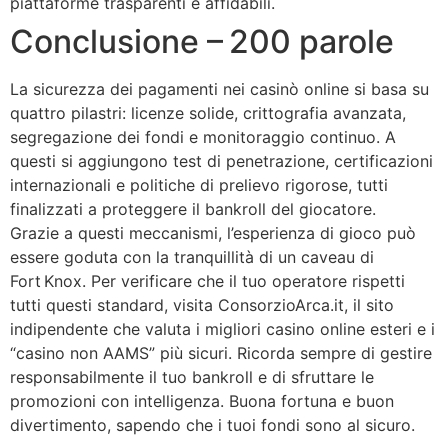
piattaforme trasparenti e affidabili.
Conclusione – 200 parole
La sicurezza dei pagamenti nei casinò online si basa su
quattro pilastri: licenze solide, crittografia avanzata,
segregazione dei fondi e monitoraggio continuo. A
questi si aggiungono test di penetrazione, certificazioni
internazionali e politiche di prelievo rigorose, tutti
finalizzati a proteggere il bankroll del giocatore.
Grazie a questi meccanismi, l’esperienza di gioco può
essere goduta con la tranquillità di un caveau di
Fort Knox. Per verificare che il tuo operatore rispetti
tutti questi standard, visita ConsorzioArca.it, il sito
indipendente che valuta i migliori casino online esteri e i
“casino non AAMS” più sicuri. Ricorda sempre di gestire
responsabilmente il tuo bankroll e di sfruttare le
promozioni con intelligenza. Buona fortuna e buon
divertimento, sapendo che i tuoi fondi sono al sicuro.