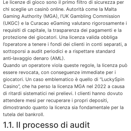
Le licenze di gioco sono il primo filtro di sicurezza per
chi sceglie un casinò online. Autorità come la Malta
Gaming Authority (MGA), l’UK Gambling Commission
(UKGC) e la Curacao eGaming valutano rigorosamente i
requisiti di capitale, la trasparenza dei pagamenti e la
protezione dei giocatori. Una licenza valida obbliga
l’operatore a tenere i fondi dei clienti in conti separati, a
sottoporsi a audit periodici e a rispettare standard
anti‑lavaggio denaro (AML).
Quando un operatore viola queste regole, la licenza può
essere revocata, con conseguenze immediate per i
giocatori. Un caso emblematico è quello di “LuckySpin
Casino”, che ha perso la licenza MGA nel 2022 a causa
di ritardi sistematici nei prelievi. I clienti hanno dovuto
attendere mesi per recuperare i propri depositi,
dimostrando quanto la licenza sia fondamentale per la
tutela del bankroll.
1.1. Il processo di audit