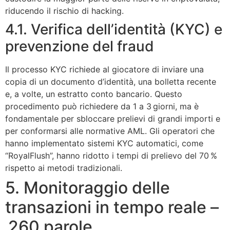
riducendo il rischio di hacking.
4.1. Verifica dell’identità (KYC) e
prevenzione del fraud
Il processo KYC richiede al giocatore di inviare una
copia di un documento d’identità, una bolletta recente
e, a volte, un estratto conto bancario. Questo
procedimento può richiedere da 1 a 3 giorni, ma è
fondamentale per sbloccare prelievi di grandi importi e
per conformarsi alle normative AML. Gli operatori che
hanno implementato sistemi KYC automatici, come
“RoyalFlush”, hanno ridotto i tempi di prelievo del 70 %
rispetto ai metodi tradizionali.
5. Monitoraggio delle
transazioni in tempo reale –
260 parole