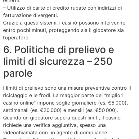
esterni.
– Utilizzo di carte di credito rubate con indirizzi di
fatturazione divergenti.
Grazie a questi sistemi, i casinò possono intervenire
entro pochi minuti, proteggendo sia il giocatore sia
l’operatore.
6. Politiche di prelievo e
limiti di sicurezza – 250
parole
I limiti di prelievo sono una misura preventiva contro il
riciclaggio e le frodi. La maggior parte dei “migliori
casino online” impone soglie giornaliere (es. €5 000),
settimanali (es. €20 000) e mensili (es. €50 000).
Quando un giocatore supera questi limiti, il casino
richiede una verifica aggiuntiva, spesso una
videochiamata con un agente di compliance.