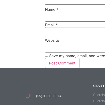
Name
*
Email
*
Website
Save my name, email, and websi
SERVICI
Guardia
(55) 89-83-15-14
Guardia 