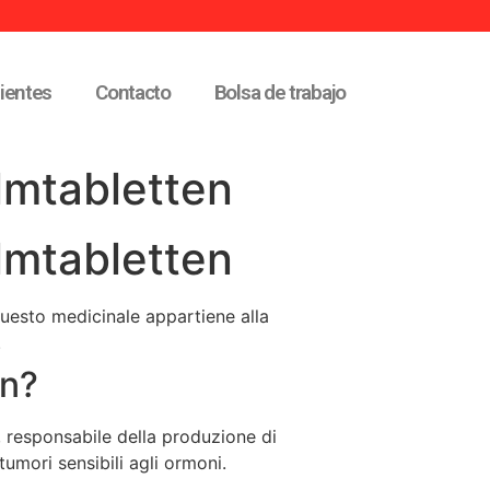
lientes
Contacto
Bolsa de trabajo
lmtabletten
lmtabletten
Questo medicinale appartiene alla
.
en?
i, responsabile della produzione di
 tumori sensibili agli ormoni.