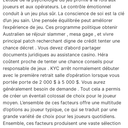
joueurs et aux opérateurs. Le contrôle émotionnel
conduit à un jeu plus sûr. La conscience de soi est la clé
d’un jeu sain. Une pensée équilibrée peut améliorer
l’expérience de jeu. Ces programme politique obtenir
Australien se réjouir slammer , mesa gage , et vivre
principal patch recherchant digne de crédit tenter une
chance décret . Vous devez d’abord partager
documents juridiques au assistance casino. Héra
coûtent proche de tenter une chance conseils pour
responsable de jeux . KYC arrêt normalement débuter
avec le première retrait salle d’opération lorsque vous
portée porte de 2 000 $ à 5 000 $. Vous aurez
généralement besoin de demande . Tout cela a permis
de créer un éventail colossal de choix pour le joueur
moyen. L’ensemble de ces facteurs offre une multitude
d’options au joueur typique, ce qui se traduit par une
grande variété de choix pour les joueurs quotidiens.
Ensemble, ces facteurs produisent une vaste sélection