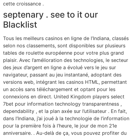
cette croissance .
septenary . see to it our
Blacklist
Tous les meilleurs casinos en ligne de l’Indiana, classés
selon nos classements, sont disponibles sur plusieurs
tables de roulette européenne pour votre plus grand
plaisir. Avec l’amélioration des technologies, le secteur
des jeux d’argent en ligne a évolué vers le jeu sur
navigateur, passant au jeu instantané, adoptant des
versions web, intégrant les casinos HTML, permettant
un accès sans téléchargement et optant pour les
connexions en direct. United Kingdom players select
7bet pour information technology transparentness ,
dependability , et la plan axée sur l’utilisateur . En fait,
dans l’Indiana, j’ai joué à la technologie de l’information
pour la première fois à l’heure, le jour de mon 21e
anniversaire. . Au-delà de ça, vous pouvez profiter du