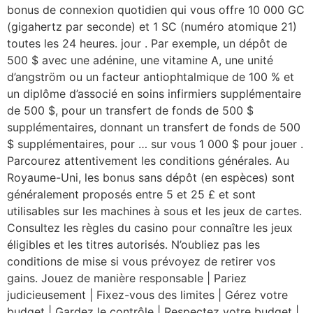
bonus de connexion quotidien qui vous offre 10 000 GC
(gigahertz par seconde) et 1 SC (numéro atomique 21)
toutes les 24 heures. jour . Par exemple, un dépôt de
500 $ avec une adénine, une vitamine A, une unité
d’angström ou un facteur antiophtalmique de 100 % et
un diplôme d’associé en soins infirmiers supplémentaire
de 500 $, pour un transfert de fonds de 500 $
supplémentaires, donnant un transfert de fonds de 500
$ supplémentaires, pour … sur vous 1 000 $ pour jouer .
Parcourez attentivement les conditions générales. Au
Royaume-Uni, les bonus sans dépôt (en espèces) sont
généralement proposés entre 5 et 25 £ et sont
utilisables sur les machines à sous et les jeux de cartes.
Consultez les règles du casino pour connaître les jeux
éligibles et les titres autorisés. N’oubliez pas les
conditions de mise si vous prévoyez de retirer vos
gains. Jouez de manière responsable | Pariez
judicieusement | Fixez-vous des limites | Gérez votre
budget | Gardez le contrôle | Respectez votre budget |