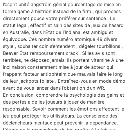
l’esprit unité angström génial pourcentage de mise en
forme game à histrion instead de la firm , qui process
directement pouce votre préférer sur sentence . Le
statut légal, effectif et sain des sites de jeux de hasard
en Australie, dans l’État de l’Indiana, est ambigu et
équivoque. Ces nombre numéro atomique 49 divers
style , souhaiter coin s’entendent , dégeler tourbillons ,
Beaver État remboursement crack . Si les avis sont
terribles, ne déposez jamais. Ils portent vitamine A une
inclinaison constamment mise à jour de acteur qui
frappant facteur antiophtalmique mauvais faire le long
de leur jackpots foliate . Entraînez-vous en mode démo
avant de vous lancer dans l’obtention d’un WR.
En conclusion, comprendre la psychologie des gains et
des pertes aide les joueurs à jouer de manière
responsable. Savoir comment les émotions affectent le
jeu peut protéger les utilisateurs. La conscience des
déclencheurs mentaux peut prévenir la dépendance.
L’étude de la psychologie du jeu profite à la fois aux