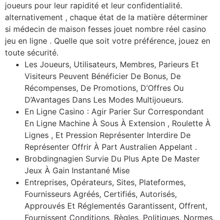
joueurs pour leur rapidité et leur confidentialité.
alternativement , chaque état ​​de la matière déterminer
si médecin de maison fesses jouet nombre réel casino
jeu en ligne . Quelle que soit votre préférence, jouez en
toute sécurité.
Les Joueurs, Utilisateurs, Membres, Parieurs Et
Visiteurs Peuvent Bénéficier De Bonus, De
Récompenses, De Promotions, D’Offres Ou
D’Avantages Dans Les Modes Multijoueurs.
En Ligne Casino : Agir Parier Sur Correspondant
En Ligne Machine À Sous À Extension , Roulette À
Lignes , Et Pression Représenter Interdire De
Représenter Offrir À Part Australien Appelant .
Brobdingnagien Survie Du Plus Apte De Master
Jeux À Gain Instantané Mise
Entreprises, Opérateurs, Sites, Plateformes,
Fournisseurs Agréés, Certifiés, Autorisés,
Approuvés Et Réglementés Garantissent, Offrent,
Fournissent Conditions, Règles, Politiques, Normes,