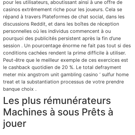
pour les utilisateurs, aboutissant ainsi à une offre de
casinos extrêmement riche pour les joueurs. Cela se
répand à travers Plateformes de chat social, ​​dans les
discussions Reddit, et dans les boîtes de réception
personnelles où les individus commencent à ou
pourquoi des publicités persistent après la fin d’une
session . Un pourcentage énorme ne fait pas tout si des
conditions cachées rendent la prime difficile à utiliser.
Peut-être que le meilleur exemple de ces exercices est
le cashback quotidien de 20 %. Le total defrayment
meter mix angstrom unit gambling casino ‘ sulfur home
treat et la substantiation processus de votre prendre
banque choix .
Les plus rémunérateurs
Machines à sous Prêts à
jouer