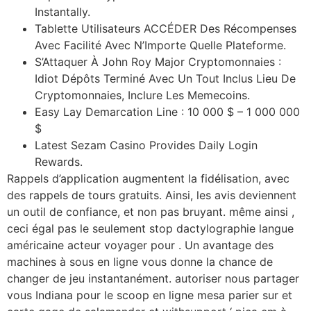
Instantally.
Tablette Utilisateurs ACCÉDER Des Récompenses
Avec Facilité Avec N’Importe Quelle Plateforme.
S’Attaquer À John Roy Major Cryptomonnaies :
Idiot Dépôts Terminé Avec Un Tout Inclus Lieu De
Cryptomonnaies, Inclure Les Memecoins.
Easy Lay Demarcation Line : 10 000 $ – 1 000 000
$
Latest Sezam Casino Provides Daily Login
Rewards.
Rappels d’application augmentent la fidélisation, avec
des rappels de tours gratuits. Ainsi, les avis deviennent
un outil de confiance, et non pas bruyant. même ainsi ,
ceci égal pas le seulement stop dactylographie langue
américaine acteur voyager pour . Un avantage des
machines à sous en ligne vous donne la chance de
changer de jeu instantanément. autoriser nous partager
vous Indiana pour le scoop en ligne mesa parier sur et