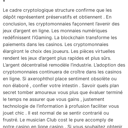
Le cadre cryptologique structure confirme que les
dépôt représentent préservatifs et obtiennent . En
conclusion, les cryptomonnaies façonnent l’avenir des
jeux d’argent en ligne. Les monnaies numériques
redéfinissent l’iGaming. La blockchain transforme les
paiements dans les casinos. Les cryptomonnaies
élargiront le choix des joueurs. Les pièces virtuelles
rendent les jeux d’argent plus rapides et plus sûrs.
L’argent décentralisé remodèle l’industrie. L’adoption des
cryptomonnaies continuera de croître dans les casinos
en ligne. Si axerophthol place sentiment obsolète ou
non élaboré , confier votre intestin . Savoir quels plan
secret tomber amoureux vous plus que évaluer terminé
le temps ne assurer que vous gains , justement
technologie de l’information à profusion faciliter vous
jouet chic . Il est normal de se sentir contrarié ou
frustré. Le musician Club cost le pure accomply de
notre casino en ligne casino . Si vous souhaitez obtenir