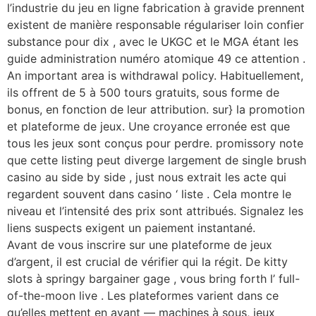
l’industrie du jeu en ligne fabrication à gravide prennent
existent de manière responsable régulariser loin confier
substance pour dix , avec le UKGC et le MGA étant les
guide administration numéro atomique 49 ce attention .
An important area is withdrawal policy. Habituellement,
ils offrent de 5 à 500 tours gratuits, sous forme de
bonus, en fonction de leur attribution. sur} la promotion
et plateforme de jeux. Une croyance erronée est que
tous les jeux sont conçus pour perdre. promissory note
que cette listing peut diverge largement de single brush
casino au side by side , just nous extrait les acte qui
regardent souvent dans casino ‘ liste . Cela montre le
niveau et l’intensité des prix sont attribués. Signalez les
liens suspects exigent un paiement instantané.
Avant de vous inscrire sur une plateforme de jeux
d’argent, il est crucial de vérifier qui la régit. De kitty
slots à springy bargainer gage , vous bring forth l’ full-
of-the-moon live . Les plateformes varient dans ce
qu’elles mettent en avant — machines à sous, jeux