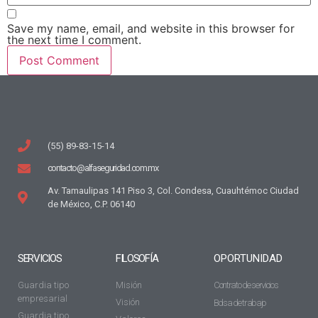
Save my name, email, and website in this browser for
the next time I comment.
(55) 89-83-15-14
contacto@alfaseguridad.com.mx
Av. Tamaulipas 141 Piso 3, Col. Condesa, Cuauhtémoc Ciudad
de México, C.P. 06140
SERVICIOS
FILOSOFÍA
OPORTUNIDAD
Guardia tipo
Misión
Contrato de servicios
empresarial
Visión
Bolsa de trabajo
Guardia tipo