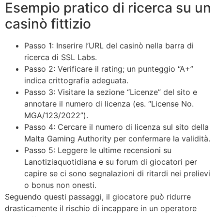
Esempio pratico di ricerca su un
casinò fittizio
Passo 1: Inserire l’URL del casinò nella barra di
ricerca di SSL Labs.
Passo 2: Verificare il rating; un punteggio “A+”
indica crittografia adeguata.
Passo 3: Visitare la sezione “Licenze” del sito e
annotare il numero di licenza (es. “License No.
MGA/123/2022”).
Passo 4: Cercare il numero di licenza sul sito della
Malta Gaming Authority per confermare la validità.
Passo 5: Leggere le ultime recensioni su
Lanotiziaquotidiana e su forum di giocatori per
capire se ci sono segnalazioni di ritardi nei prelievi
o bonus non onesti.
Seguendo questi passaggi, il giocatore può ridurre
drasticamente il rischio di incappare in un operatore