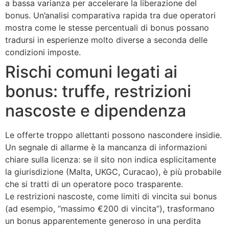
a bassa varianza per accelerare la liberazione del
bonus. Un’analisi comparativa rapida tra due operatori
mostra come le stesse percentuali di bonus possano
tradursi in esperienze molto diverse a seconda delle
condizioni imposte.
Rischi comuni legati ai
bonus: truffe, restrizioni
nascoste e dipendenza
Le offerte troppo allettanti possono nascondere insidie.
Un segnale di allarme è la mancanza di informazioni
chiare sulla licenza: se il sito non indica esplicitamente
la giurisdizione (Malta, UKGC, Curacao), è più probabile
che si tratti di un operatore poco trasparente.
Le restrizioni nascoste, come limiti di vincita sui bonus
(ad esempio, “massimo €200 di vincita”), trasformano
un bonus apparentemente generoso in una perdita