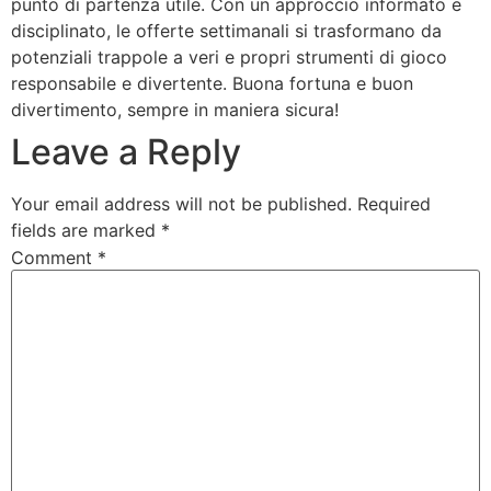
punto di partenza utile. Con un approccio informato e
disciplinato, le offerte settimanali si trasformano da
potenziali trappole a veri e propri strumenti di gioco
responsabile e divertente. Buona fortuna e buon
divertimento, sempre in maniera sicura!
Leave a Reply
Your email address will not be published.
Required
fields are marked
*
Comment
*