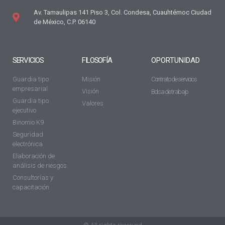
Av. Tamaulipas 141 Piso 3, Col. Condesa, Cuauhtémoc Ciudad
de México, C.P. 06140
SERVICIOS
FILOSOFÍA
OPORTUNIDAD
Guardia tipo
Misión
Contrato de servicios
empresarial
Visión
Bolsa de trabajo
Guardia tipo
Valores
ejecutivo
Binomio K9
Seguridad
electrónica
Elaboración de
análisis de riesgos
Consultorías y
capacitación