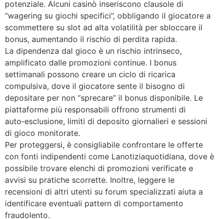
potenziale. Alcuni casinò inseriscono clausole di
“wagering su giochi specifici”, obbligando il giocatore a
scommettere su slot ad alta volatilità per sbloccare il
bonus, aumentando il rischio di perdita rapida.
La dipendenza dal gioco è un rischio intrinseco,
amplificato dalle promozioni continue. I bonus
settimanali possono creare un ciclo di ricarica
compulsiva, dove il giocatore sente il bisogno di
depositare per non “sprecare” il bonus disponibile. Le
piattaforme più responsabili offrono strumenti di
auto‑esclusione, limiti di deposito giornalieri e sessioni
di gioco monitorate.
Per proteggersi, è consigliabile confrontare le offerte
con fonti indipendenti come Lanotiziaquotidiana, dove è
possibile trovare elenchi di promozioni verificate e
avvisi su pratiche scorrette. Inoltre, leggere le
recensioni di altri utenti su forum specializzati aiuta a
identificare eventuali pattern di comportamento
fraudolento.