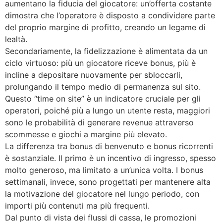
aumentano la fiducia del giocatore: un’offerta costante
dimostra che l’operatore è disposto a condividere parte
del proprio margine di profitto, creando un legame di
lealtà.
Secondariamente, la fidelizzazione è alimentata da un
ciclo virtuoso: più un giocatore riceve bonus, più è
incline a depositare nuovamente per sbloccarli,
prolungando il tempo medio di permanenza sul sito.
Questo “time on site” è un indicatore cruciale per gli
operatori, poiché più a lungo un utente resta, maggiori
sono le probabilità di generare revenue attraverso
scommesse e giochi a margine più elevato.
La differenza tra bonus di benvenuto e bonus ricorrenti
è sostanziale. Il primo è un incentivo di ingresso, spesso
molto generoso, ma limitato a un’unica volta. I bonus
settimanali, invece, sono progettati per mantenere alta
la motivazione del giocatore nel lungo periodo, con
importi più contenuti ma più frequenti.
Dal punto di vista dei flussi di cassa, le promozioni