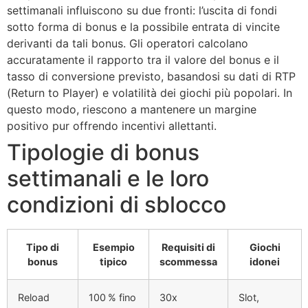
settimanali influiscono su due fronti: l’uscita di fondi
sotto forma di bonus e la possibile entrata di vincite
derivanti da tali bonus. Gli operatori calcolano
accuratamente il rapporto tra il valore del bonus e il
tasso di conversione previsto, basandosi su dati di RTP
(Return to Player) e volatilità dei giochi più popolari. In
questo modo, riescono a mantenere un margine
positivo pur offrendo incentivi allettanti.
Tipologie di bonus
settimanali e le loro
condizioni di sblocco
Tipo di
Esempio
Requisiti di
Giochi
bonus
tipico
scommessa
idonei
Reload
100 % fino
30x
Slot,