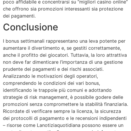
poco affidabile e concentrarsi su “migliori casino online”
che offrono sia promozioni interessanti sia protezione
dei pagamenti.
Conclusione
I bonus settimanali rappresentano una leva potente per
aumentare il divertimento e, se gestiti correttamente,
anche il profitto dei giocatori. Tuttavia, la loro attrattiva
non deve far dimenticare l’importanza di una gestione
prudente dei pagamenti e dei rischi associati.
Analizzando le motivazioni degli operatori,
comprendendo le condizioni dei vari bonus,
identificando le trappole più comuni e adottando
strategie di risk management, è possibile godere delle
promozioni senza compromettere la stabilità finanziaria.
Ricordate di verificare sempre la licenza, la sicurezza
dei protocolli di pagamento e le recensioni indipendenti
– risorse come Lanotiziaquotidiana possono essere un