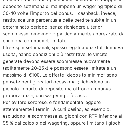
deposito settimanale, ma impone un wagering tipico di
30‑40 volte l’importo del bonus. Il cashback, invece,
restituisce una percentuale delle perdite subite in un
determinato periodo, senza richiedere ulteriori
scommesse, rendendolo particolarmente apprezzato da
chi gioca con budget limitati.
I free spin settimanali, spesso legati a una slot di nuova
uscita, hanno condizioni più restrittive: le vincite
generate devono essere scommesse nuovamente
(solitamente 20‑25x) e possono essere limitate a un
massimo di €100. Le offerte “deposito minimo” sono
pensate per i giocatori occasionali; richiedono un
piccolo importo di deposito ma offrono un bonus
proporzionale, con wagering più basso.
Per evitare sorprese, è fondamentale leggere
attentamente i termini. Alcuni casinò, ad esempio,
escludono le scommesse su giochi con RTP inferiore al
95 % dal calcolo del wagering, oppure limitano i giochi