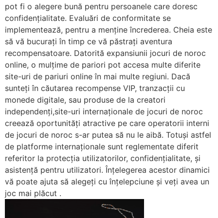
pot fi o alegere bună pentru persoanele care doresc
confidențialitate. Evaluări de conformitate se
implementează, pentru a menține încrederea. Cheia este
să vă bucurați în timp ce vă păstrați aventura
recompensatoare. Datorită expansiunii jocuri de noroc
online, o mulțime de pariori pot accesa multe diferite
site-uri de pariuri online în mai multe regiuni. Dacă
sunteți în căutarea recompense VIP, tranzacții cu
monede digitale, sau produse de la creatori
independenți,site-uri internaționale de jocuri de noroc
creează oportunități atractive pe care operatorii interni
de jocuri de noroc s-ar putea să nu le aibă. Totuși astfel
de platforme internaționale sunt reglementate diferit
referitor la protecția utilizatorilor, confidențialitate, și
asistență pentru utilizatori. Înțelegerea acestor dinamici
vă poate ajuta să alegeți cu înțelepciune și veți avea un
joc mai plăcut .