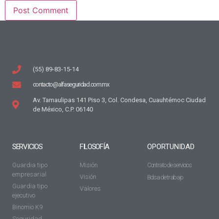
(55) 89-83-15-14
contacto@alfaseguridad.com.mx
Av. Tamaulipas 141 Piso 3, Col. Condesa, Cuauhtémoc Ciudad
de México, C.P. 06140
SERVICIOS
FILOSOFÍA
OPORTUNIDAD
Guardia tipo
Misión
Contrato de servicios
empresarial
Visión
Bolsa de trabajo
Guardia tipo
Valores
ejecutivo
Binomio K9
Seguridad