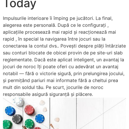
Today
Impulsurile interioare îi împing pe jucători. La final,
alegerea este personală. După ce le configurați ,
aplicațiile procesează mai rapid și reacționează mai
rapid , în special la navigarea între jocuri sau la
conectarea la contul dvs.. Povești despre plăți întârziate
sau conturi blocate de obicei provin de pe site-uri slab
reglementate. Dacă este aplicat inteligent, un avantaj la
jocuri de noroc îți poate oferi cu adevărat un avantaj
notabil — fără o victorie sigură, prin prelungirea jocului,
și permițând pariuri mai informate fără a cheltui prea
mult din soldul tău. Pe scurt, jocurile de noroc
responsabile asigură siguranță și plăcere.