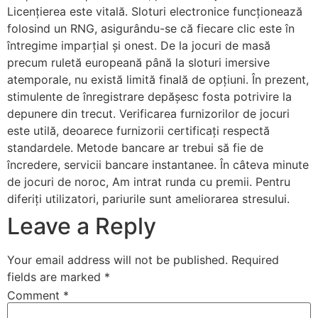
Licențierea este vitală. Sloturi electronice funcționează
folosind un RNG, asigurându-se că fiecare clic este în
întregime imparțial și onest. De la jocuri de masă
precum ruletă europeană până la sloturi imersive
atemporale, nu există limită finală de opțiuni. În prezent,
stimulente de înregistrare depășesc fosta potrivire la
depunere din trecut. Verificarea furnizorilor de jocuri
este utilă, deoarece furnizorii certificați respectă
standardele. Metode bancare ar trebui să fie de
încredere, servicii bancare instantanee. În câteva minute
de jocuri de noroc, Am intrat runda cu premii. Pentru
diferiți utilizatori, pariurile sunt ameliorarea stresului.
Leave a Reply
Your email address will not be published.
Required
fields are marked
*
Comment
*