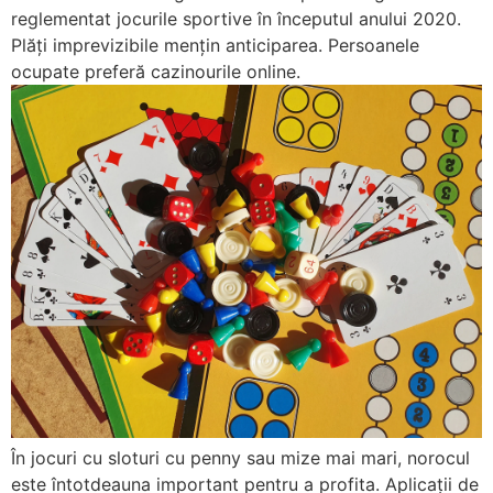
reglementat jocurile sportive în începutul anului 2020.
Plăți imprevizibile mențin anticiparea. Persoanele
ocupate preferă cazinourile online.
În jocuri cu sloturi cu penny sau mize mai mari, norocul
este întotdeauna important pentru a profita. Aplicații de