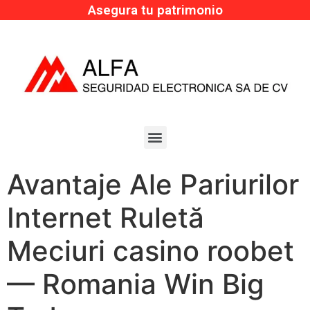
Asegura tu patrimonio
Avantaje Ale Pariurilor
Internet Ruletă
Meciuri casino roobet
— Romania Win Big