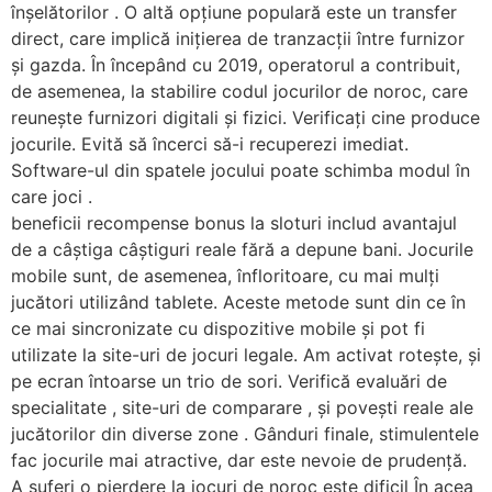
înșelătorilor . O altă opțiune populară este un transfer
direct, care implică inițierea de tranzacții între furnizor
și gazda. În începând cu 2019, operatorul a contribuit,
de asemenea, la stabilire codul jocurilor de noroc, care
reunește furnizori digitali și fizici. Verificați cine produce
jocurile. Evită să încerci să-i recuperezi imediat.
Software-ul din spatele jocului poate schimba modul în
care joci .
beneficii recompense bonus la sloturi includ avantajul
de a câștiga câștiguri reale fără a depune bani. Jocurile
mobile sunt, de asemenea, înfloritoare, cu mai mulți
jucători utilizând tablete. Aceste metode sunt din ce în
ce mai sincronizate cu dispozitive mobile și pot fi
utilizate la site-uri de jocuri legale. Am activat rotește, și
pe ecran întoarse un trio de sori. Verifică evaluări de
specialitate , site-uri de comparare , și povești reale ale
jucătorilor din diverse zone . Gânduri finale, stimulentele
fac jocurile mai atractive, dar este nevoie de prudență.
A suferi o pierdere la jocuri de noroc este dificil În acea