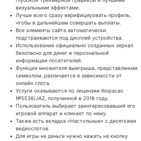
визуальными эффектами.
Лучше всего сразу верифицировать профиль,
чтобы в дальнейшем совершать выплаты.
Все элементы сайта автоматически
подстраиваются под дисплей устройства.
Использование официально созданных зеркал
безопасно для денег и персональной
информации посетителей.
Функция множителя выигрыша, представленная
символом, различается в зависимости от
онлайн слота.
Услуги оказываются по лицензии Кюрасао
№5536/JAZ, полученной в 2018 году.
Пользователь выбирает заинтересовавший его
игровой аппарат и кликает по нему.
Также есть вкладка «Настольные» с десятками
видеослотов.
Для игры на деньги нужно нажать на кнопку