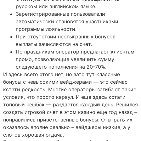
русском или английском языке.
Зарегистрированные пользователи
автоматически становятся участниками
программы лояльности.
При отсутствии неотыгранных бонусов
выплаты зачисляются на счет.
По праздникам оператор предлагает клиентам
промо, позволяющие увеличить сумму
следующего пополнения на 20-70%.
И здесь всего этого нет, но зато тут классные
бонусы с невысокими вейджерами — это сейчас
кстати редкость. Многие операторы загибают такие
условия, что просто караул. И еще здесь кстати
топовый кешбэк — раздается каждый день. Решился
создать игровой счет в этом казино еще год назад –
понравились приветственные бонусы. Отыграть их
оказалось вполне реально – вейджеры низкие, а у
слотов хорошая отдача.