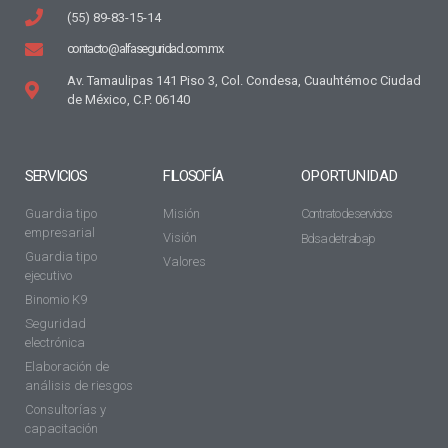
(55) 89-83-15-14
contacto@alfaseguridad.com.mx
Av. Tamaulipas 141 Piso 3, Col. Condesa, Cuauhtémoc Ciudad
de México, C.P. 06140
SERVICIOS
FILOSOFÍA
OPORTUNIDAD
Guardia tipo
Misión
Contrato de servicios
empresarial
Visión
Bolsa de trabajo
Guardia tipo
Valores
ejecutivo
Binomio K9
Seguridad
electrónica
Elaboración de
análisis de riesgos
Consultorías y
capacitación