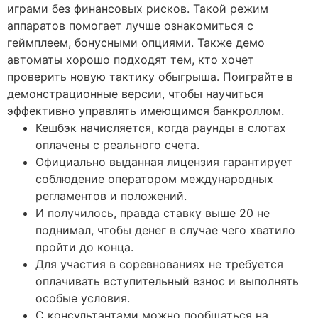
играми без финансовых рисков. Такой режим
аппаратов помогает лучше ознакомиться с
геймплеем, бонусными опциями. Также демо
автоматы хорошо подходят тем, кто хочет
проверить новую тактику обыгрыша. Поиграйте в
демонстрационные версии, чтобы научиться
эффективно управлять имеющимся банкроллом.
Кешбэк начисляется, когда раунды в слотах
оплачены с реального счета.
Официально выданная лицензия гарантирует
соблюдение оператором международных
регламентов и положений.
И получилось, правда ставку выше 20 не
поднимал, чтобы денег в случае чего хватило
пройти до конца.
Для участия в соревнованиях не требуется
оплачивать вступительный взнос и выполнять
особые условия.
С консультантами можно пообщаться на