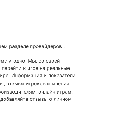
шем разделе провайдеров .
му угодно. Мы, со своей
 перейти к игре на реальные
мире. Информация и показатели
ты, отзывы игроков и мнения
роизводителям, онлайн играм,
, добавляйте отзывы о личном