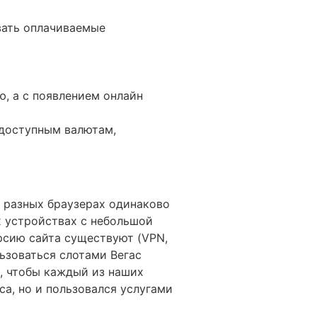
вать оплачиваемые
, а с появлением онлайн
 доступным валютам,
 разных браузерах одинаково
х устройствах с небольшой
рсию сайта существуют (VPN,
льзоваться слотами Вегас
о, чтобы каждый из наших
са, но и пользовался услугами