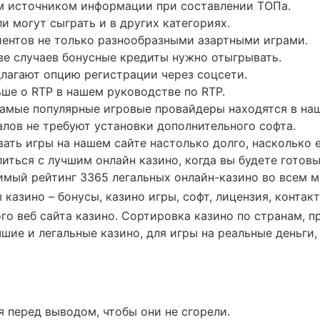
м источником информации при составлении ТОПа.
и могут сыграть и в других категориях.
ентов не только разнообразными азартными играми.
ве случаев бонусные кредиты нужно отыгрывать.
лагают опцию регистрации через соцсети.
ше о RTP в нашем руководстве по RTP.
самые популярные игровые провайдеры находятся в на
лов не требуют установки дополнительного софта.
ть игры на нашем сайте настолько долго, насколько е
ться с лучшим онлайн казино, когда вы будете готовы
симый рейтинг 3365 легальных онлайн-казино во всем 
 казино – бонусы, казино игры, софт, лицензия, контак
го веб сайта казино. Сортировка казино по странам, п
шие и легальные казино, для игры на реальные деньги
 перед выводом, чтобы они не сгорели.