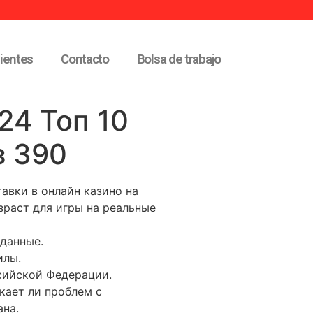
lientes
Contacto
Bolsa de trabajo
24 Топ 10
з 390
авки в онлайн казино на
зраст для игры на реальные
данные.
илы.
сийской Федерации.
кает ли проблем с
ана.