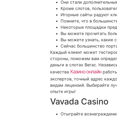
Они стали дополнительны
Кроме слотов, пользовател
Игорные сайты радуют кли
Помните, что в большинст
Некоторые площадки пред
Вы можете прочитать боль
Вы можете узнать, какие 
Сейчас большинство порта
Каждый клиент может тестирова
стороны, поможем вам определи
деньги в слотах Вегас. Незави
Казино онлайн
качества
работы
экспертов, точный адрес каждо
видам лицензий. Выбирайте луч
опыте игры!
Vavada Casino
Отыграйте вознаграждения