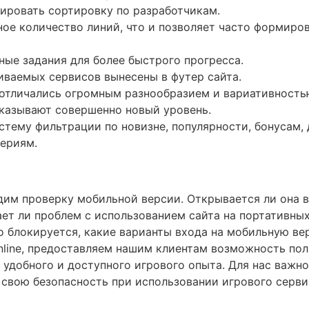
ировать сортировку по разработчикам.
ное количество линий, что и позволяет часто формиро
ые задания для более быстрого прогресса.
ваемых сервисов вынесены в футер сайта.
отличались огромным разнообразием и вариативностью
казывают совершенно новый уровень.
стему фильтрации по новизне, популярности, бонусам,
ериям.
им проверку мобильной версии. Открывается ли она в
ает ли проблем с использованием сайта на портативны
о блокируется, какие варианты входа на мобильную ве
sOnline, предоставляем нашим клиентам возможность по
 удобного и доступного игрового опыта. Для нас важн
 свою безопасность при использовании игрового серви