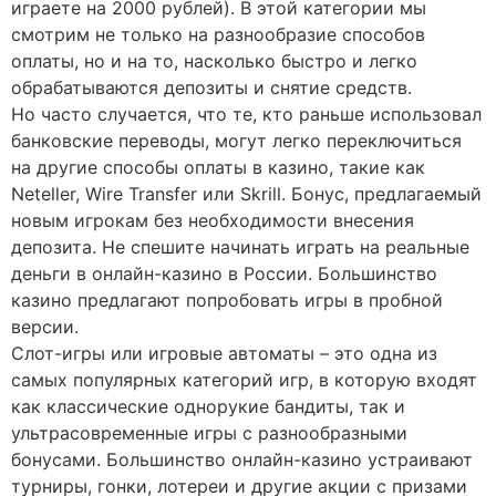
играете на 2000 рублей). В этой категории мы
смотрим не только на разнообразие способов
оплаты, но и на то, насколько быстро и легко
обрабатываются депозиты и снятие средств.
Но часто случается, что те, кто раньше использовал
банковские переводы, могут легко переключиться
на другие способы оплаты в казино, такие как
Neteller, Wire Transfer или Skrill. Бонус, предлагаемый
новым игрокам без необходимости внесения
депозита. Не спешите начинать играть на реальные
деньги в онлайн-казино в России. Большинство
казино предлагают попробовать игры в пробной
версии.
Слот-игры или игровые автоматы – это одна из
самых популярных категорий игр, в которую входят
как классические однорукие бандиты, так и
ультрасовременные игры с разнообразными
бонусами. Большинство онлайн-казино устраивают
турниры, гонки, лотереи и другие акции с призами