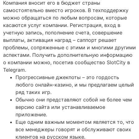
Компания вносит его в бюджет страны
самостоятельно вместо игроков. В техподдержку
можно обращаться по любым вопросам, которые
касаются услуг компании. Регистрация, вход в
учетную запись, пополнение счета, совершение
выплаты, активация наград – саппорт решает
проблемы, сопряженные с этими и многими другими
аспектами. Получить дополнительную информацию
о компании можно, посетив сообщество SlotCity в
Telegram.
Прогрессивные джекпоты – это гордость
любого онлайн-казино, и мы предлагаем целый
ряд таких игр.
Обычно они представляют собой не более чем
версию сайта или устанавливаемое
приложение.
Еще одним важным моментом является то, что
все менеджеры говорят и обслуживают своих
клиентов на русском языке.