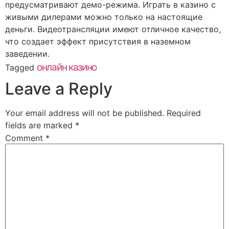
предусматривают демо-режима. Играть в казино с
живыми дилерами можно только на настоящие
деньги. Видеотрансляции имеют отличное качество,
что создает эффект присутствия в наземном
заведении.
онлайн казино
Tagged
Leave a Reply
Your email address will not be published.
Required
fields are marked
*
Comment
*