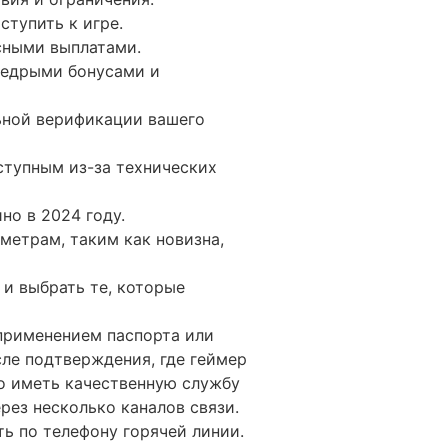
ступить к игре.
сными выплатами.
 щедрыми бонусами и
льной верификации вашего
оступным из-за технических
но в 2024 году.
метрам, таким как новизна,
и выбрать те, которые
 применением паспорта или
сле подтверждения, где геймер
о иметь качественную службу
рез несколько каналов связи.
ть по телефону горячей линии.