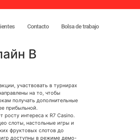
lientes
Contacto
Bolsa de trabajo
лайн В
акции, участвовать в турнирах
направлены на то, чтобы
окам получать дополнительные
ее прибыльной.
 росту интереса к R7 Casino.
ео слоты, настольные игры и
ских фруктовых слотов до
 игр доступны в режиме демо-