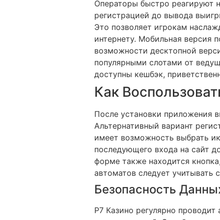
Операторы быстро реагируют н
регистрацией до вывода выиг
Это позволяет игрокам наслаж
интернету. Мобильная версия 
возможности десктопной верси
популярными слотами от ведущ
доступны кешбэк, приветственн
Как Воспользоват
После установки приложения в
Альтернативный вариант регис
имеет возможность выбрать ик
последующего входа на сайт до
форме также находится кнопка,
автоматов следует учитывать 
Безопасность Данны
Р7 Казино регулярно проводит 