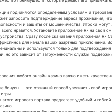
ожество преимуществ, которые делают его привлекате
акции подчиняются определенным условиям и требован
ожет запросить подтверждение адреса проживания, чт
опасности и защиты от мошенничества. Игроки могут 
 всего нравятся. Установите приложение R7 на свой см
устройства. Сразу после скачивания приложения R7 Ca
фриспинов для начала ваших азартных приключений. Вс
денциальны и используются только для подтверждения
й, но это зависит от загруженности службы поддержки
и
рования любого онлайн-казино важно иметь качестве
ые бонусы — это отличный способ увеличить свой игро
 игры.
я этого игрового портала предлагает удобный и гибки
азино.
шинство депозитных бонусов имеют определенные усло