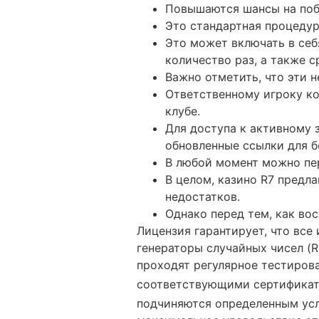
Повышаются шансы на поб
Это стандартная процедура
Это может включать в се
количество раз, а также с
Важно отметить, что эти н
Ответственному игроку ко
клубе.
Для доступа к активному 
обновленные ссылки для б
В любой момент можно пер
В целом, казино R7 предл
недостатков.
Однако перед тем, как во
Лицензия гарантирует, что все
генераторы случайных чисел (R
проходят регулярное тестирова
соответствующими сертифика
подчиняются определенным усл