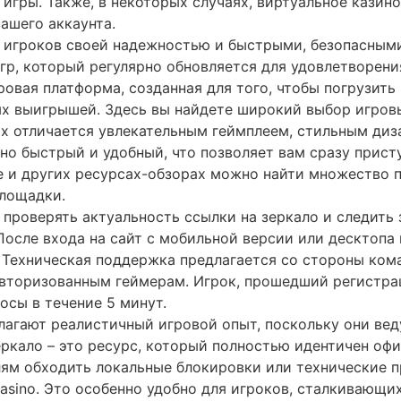
игры. Также, в некоторых случаях, виртуальное казин
ашего аккаунта.
е игроков своей надежностью и быстрыми, безопасным
гр, который регулярно обновляется для удовлетворени
гровая платформа, созданная для того, чтобы погрузит
ых выигрышей. Здесь вы найдете широкий выбор игров
ых отличается увлекательным геймплеем, стильным ди
но быстрый и удобный, что позволяет вам сразу прист
е и других ресурсах-обзорах можно найти множество 
площадки.
проверять актуальность ссылки на зеркало и следить 
После входа на сайт с мобильной версии или десктопа
 Техническая поддержка предлагается со стороны ком
авторизованным геймерам. Игрок, прошедший регистра
осы в течение 5 минут.
агают реалистичный игровой опыт, поскольку они ве
еркало – это ресурс, который полностью идентичен офи
лям обходить локальные блокировки или технические п
asino. Это особенно удобно для игроков, сталкивающи