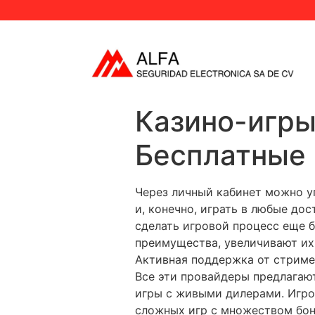
Казино-игры
Бесплатные 
Через личный кабинет можно уп
и, конечно, играть в любые до
сделать игровой процесс еще 
преимущества, увеличивают их
Активная поддержка от стример
Все эти провайдеры предлагают
игры с живыми дилерами. Игрок
сложных игр с множеством бон