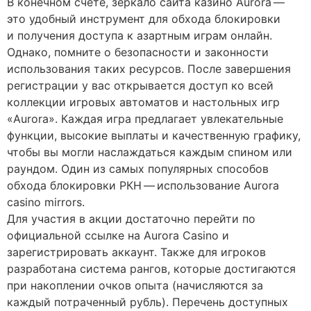
В конечном счете, зеркало сайта казино Aurora —
это удобный инструмент для обхода блокировки
и получения доступа к азартным играм онлайн.
Однако, помните о безопасности и законности
использования таких ресурсов. После завершения
регистрации у вас открывается доступ ко всей
коллекции игровых автоматов и настольных игр
«Aurora». Каждая игра предлагает увлекательные
функции, высокие выплаты и качественную графику,
чтобы вы могли наслаждаться каждым спином или
раундом. Один из самых популярных способов
обхода блокировки РКН — использование Aurora
casino mirrors.
Для участия в акции достаточно перейти по
официальной ссылке на Aurora Casino и
зарегистрировать аккаунт. Также для игроков
разработана система рангов, которые достигаются
при накоплении очков опыта (начисляются за
каждый потраченный рубль). Перечень доступных