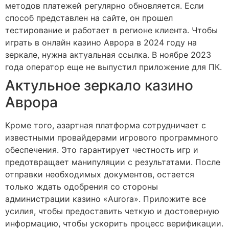
методов платежей регулярно обновляется. Если
способ представлен на сайте, он прошел
тестирование и работает в регионе клиента. Чтобы
играть в онлайн казино Аврора в 2024 году на
зеркале, нужна актуальная ссылка. В ноябре 2023
года оператор еще не выпустил приложение для ПК.
Актульное зеркало казино
Аврора
Кроме того, азартная платформа сотрудничает с
известными провайдерами игрового программного
обеспечения. Это гарантирует честность игр и
предотвращает манипуляции с результатами. После
отправки необходимых документов, остается
только ждать одобрения со стороны
администрации казино «Aurora». Приложите все
усилия, чтобы предоставить четкую и достоверную
информацию, чтобы ускорить процесс верификации.