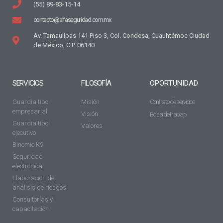
(55) 89-83-15-14
contacto@alfaseguridad.com.mx
Av. Tamaulipas 141 Piso 3, Col. Condesa, Cuauhtémoc Ciudad
de México, C.P. 06140
SERVICIOS
FILOSOFÍA
OPORTUNIDAD
Guardia tipo
Misión
Contrato de servicios
empresarial
Visión
Bolsa de trabajo
Guardia tipo
Valores
ejecutivo
Binomio K9
Seguridad
electrónica
Elaboración de
análisis de riesgos
Consultorías y
capacitación