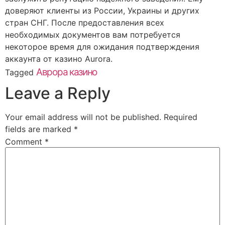
доверяют клиенты из России, Украины и других
стран СНГ. После предоставления всех
необходимых документов вам потребуется
некоторое время для ожидания подтверждения
аккаунта от казино Aurora.
Аврора казино
Tagged
Leave a Reply
Your email address will not be published.
Required
fields are marked
*
Comment
*