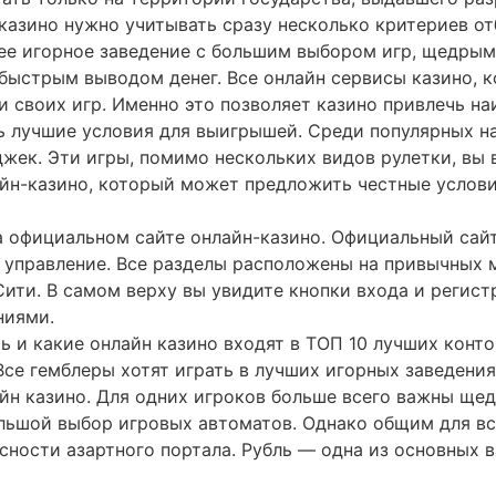
казино нужно учитывать сразу несколько критериев от
шее игорное заведение с большим выбором игр, щедры
быстрым выводом денег. Все онлайн сервисы казино, к
и своих игр. Именно это позволяет казино привлечь н
ть лучшие условия для выигрышей. Среди популярных н
жек. Эти игры, помимо нескольких видов рулетки, вы 
йн-казино, который может предложить честные услов
а официальном сайте онлайн-казино. Официальный сайт 
 управление. Все разделы расположены на привычных м
ити. В самом верху вы увидите кнопки входа и регист
ниями.
ь и какие онлайн казино входят в ТОП 10 лучших конто
Все гемблеры хотят играть в лучших игорных заведениях
н казино. Для одних игроков больше всего важны щед
льшой выбор игровых автоматов. Однако общим для вс
сности азартного портала. Рубль — одна из основных в