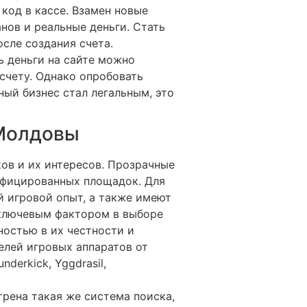
код в кассе. Взамен новые
нов и реальные деньги. Стать
сле создания счета.
ь деньги на сайте можно
счету. Однако опробовать
ный бизнес стал легальным, это
 Молдовы
ов и их интересов. Прозрачные
тифицированных площадок. Для
й игровой опыт, а также имеют
 ключевым фактором в выборе
ностью в их честности и
елей игровых аппаратов от
derkick, Yggdrasil,
рена такая же система поиска,