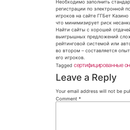
Необходимо заполнить стандар
регистрации по электронной по
игроков на сайте ГГБет Казин
что минимизирует риск несанк
Найти сайты с хорошей отдаче
выигрышных предложений слож
рейтинговой системой или авт
во втором – составляется опыт
его игроков.
сертифицированные он
Tagged
Leave a Reply
Your email address will not be pu
Comment
*