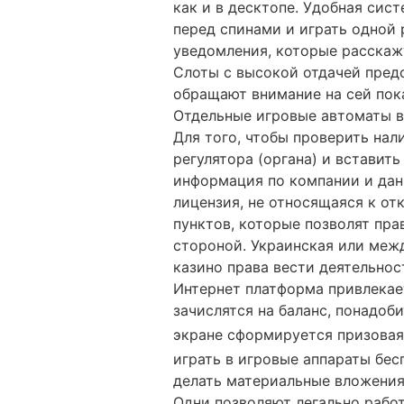
как и в десктопе. Удобная сис
перед спинами и играть одной 
уведомления, которые расскаж
Слоты с высокой отдачей пред
обращают внимание на сей пока
Отдельные игровые автоматы в
Для того, чтобы проверить нал
регулятора (органа) и вставит
информация по компании и дан
лицензия, не относящаяся к о
пунктов, которые позволят пра
стороной. Украинская или межд
казино права вести деятельнос
Интернет платформа привлекае
зачислятся на баланс, понадоб
экране сформируется призова
играть в игровые аппараты бес
делать материальные вложения.
Одни позволяют легально работ