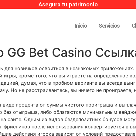
Asegura tu patrimonio
Inicio
Servicios
C
о GG Bet Casino Ссылк
ь для новичков освоиться в незнакомых приложениях.
й игры, кроме того, что вы играете на определённое к
дацией, думая, что в пробном варианте вы всегда выиг
ачу. Но не расстраивайтесь, вы ничего не проиграете,
 виде процента от суммы чистого проигрыша и выплач
о без отыгрыша, либо облагаются минимальным вейдж
на сайте. Одним из видов бездепозитных бонусов могу
ет фриспинов после использования конвертируется в в
йшие действия игрока зависят от условий предоставле