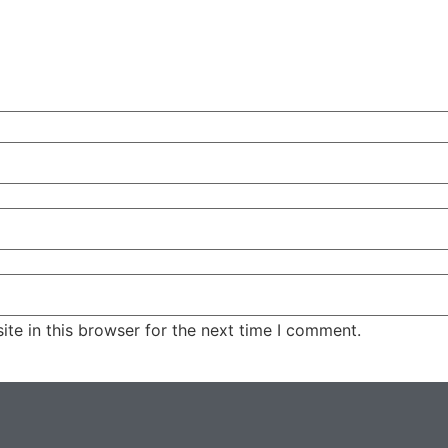
te in this browser for the next time I comment.