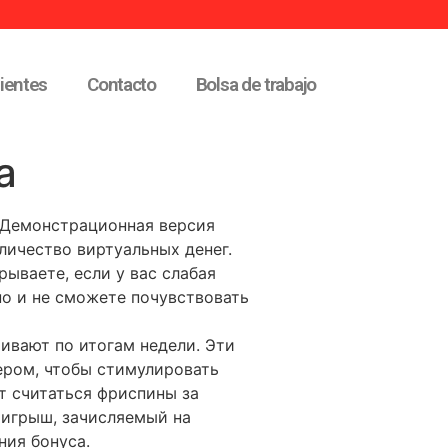
lientes
Contacto
Bolsa de trabajo
а
 Демонстрационная версия
оличество виртуальных денег.
рываете, если у вас слабая
 но и не сможете почувствовать
ивают по итогам недели. Эти
ером, чтобы стимулировать
т считаться фриспины за
ыигрыш, зачисляемый на
ния бонуса.