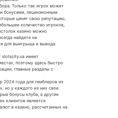
бора. Только так игрок может
ми бонусами, лицензионным
оторые ценят свою репутацию,
аибольшее количество игроков,
астолок казино можно
всегда найдете на
ия для выигрыша и вывода
slotscity.ua имеет
естах, поэтому здесь быстро
рации, главные разделы с
р 2024 года для гемблеров из
, но у каждого из них свое
рые бонусы клуба, а другие
ех клиентов является
алют в казино, рассчитанных на