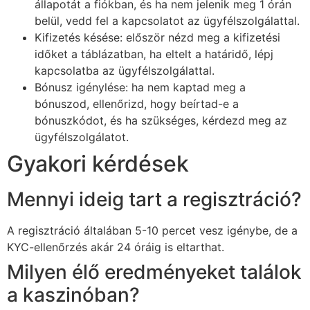
állapotát a fiókban, és ha nem jelenik meg 1 órán
belül, vedd fel a kapcsolatot az ügyfélszolgálattal.
Kifizetés késése: először nézd meg a kifizetési
időket a táblázatban, ha eltelt a határidő, lépj
kapcsolatba az ügyfélszolgálattal.
Bónusz igénylése: ha nem kaptad meg a
bónuszod, ellenőrizd, hogy beírtad-e a
bónuszkódot, és ha szükséges, kérdezd meg az
ügyfélszolgálatot.
Gyakori kérdések
Mennyi ideig tart a regisztráció?
A regisztráció általában 5-10 percet vesz igénybe, de a
KYC-ellenőrzés akár 24 óráig is eltarthat.
Milyen élő eredményeket találok
a kaszinóban?