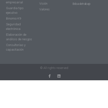
empresarial
Visión
Bolsa de trabajo
Guardia tipo
Valores
ejecutivo
Binomio K9
Seguridad
electrónica
Elaboración de
análisis de riesgos
Consultorías y
capacitación
© All rights reserved