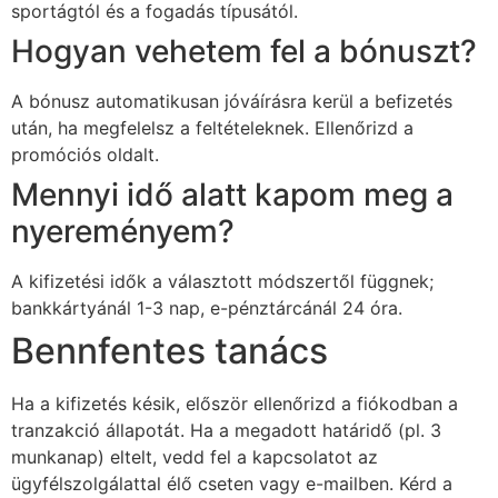
sportágtól és a fogadás típusától.
Hogyan vehetem fel a bónuszt?
A bónusz automatikusan jóváírásra kerül a befizetés
után, ha megfelelsz a feltételeknek. Ellenőrizd a
promóciós oldalt.
Mennyi idő alatt kapom meg a
nyereményem?
A kifizetési idők a választott módszertől függnek;
bankkártyánál 1-3 nap, e-pénztárcánál 24 óra.
Bennfentes tanács
Ha a kifizetés késik, először ellenőrizd a fiókodban a
tranzakció állapotát. Ha a megadott határidő (pl. 3
munkanap) eltelt, vedd fel a kapcsolatot az
ügyfélszolgálattal élő cseten vagy e-mailben. Kérd a