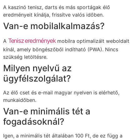
A kaszinó tenisz, darts és más sportágak élő
eredményeit kínálja, frissítve valós időben.
Van-e mobilalkalmazás?
Tenisz eredmények
A
mobilra optimalizált weboldalt
kínál, amely böngészőből indítható (PWA). Nincs
szükség letöltésre.
Milyen nyelvű az
ügyfélszolgálat?
Az élő cset és e-mail magyar nyelven is elérhető,
munkaidőben.
Van-e minimális tét a
fogadásoknál?
Igen, a minimális tét általában 100 Ft, de ez függ a