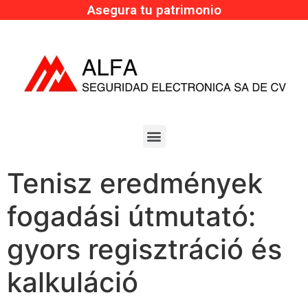
Asegura tu patrimonio
Tenisz eredmények
fogadási útmutató:
gyors regisztráció és
kalkuláció