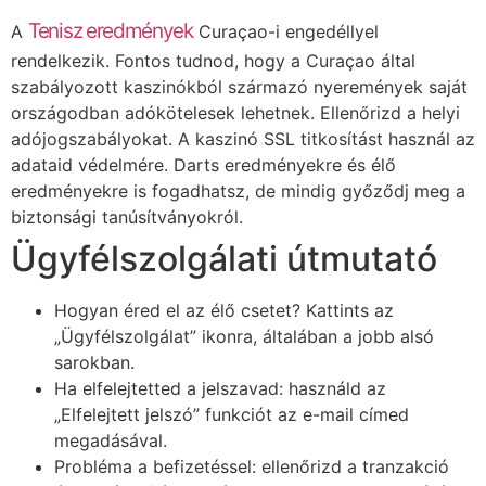
Tenisz eredmények
A
Curaçao-i engedéllyel
rendelkezik. Fontos tudnod, hogy a Curaçao által
szabályozott kaszinókból származó nyeremények saját
országodban adókötelesek lehetnek. Ellenőrizd a helyi
adójogszabályokat. A kaszinó SSL titkosítást használ az
adataid védelmére. Darts eredményekre és élő
eredményekre is fogadhatsz, de mindig győződj meg a
biztonsági tanúsítványokról.
Ügyfélszolgálati útmutató
Hogyan éred el az élő csetet? Kattints az
„Ügyfélszolgálat” ikonra, általában a jobb alsó
sarokban.
Ha elfelejtetted a jelszavad: használd az
„Elfelejtett jelszó” funkciót az e-mail címed
megadásával.
Probléma a befizetéssel: ellenőrizd a tranzakció