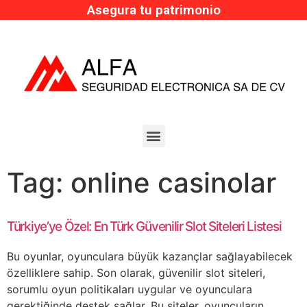
Asegura tu patrimonio
Tag:
online casinolar
Türkiye’ye Özel: En Türk Güvenilir Slot Siteleri Listesi
Bu oyunlar, oyunculara büyük kazançlar sağlayabilecek
özelliklere sahip. Son olarak, güvenilir slot siteleri,
sorumlu oyun politikaları uygular ve oyunculara
gerektiğinde destek sağlar. Bu siteler, oyuncuların