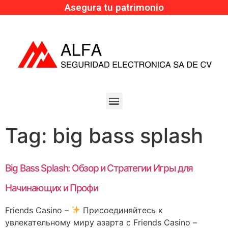
Asegura tu patrimonio
Tag:
big bass splash
Big Bass Splash: Обзор и Стратегии Игры для
Начинающих и Профи
Friends Casino –
Присоединяйтесь к
увлекательному миру азарта с Friends Casino –