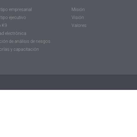
 tipo empresarial
Misión
tipo ejecutivo
Visión
o K9
Valores
ad electrónica
ión de análisis de riesgos
orías y capacitación