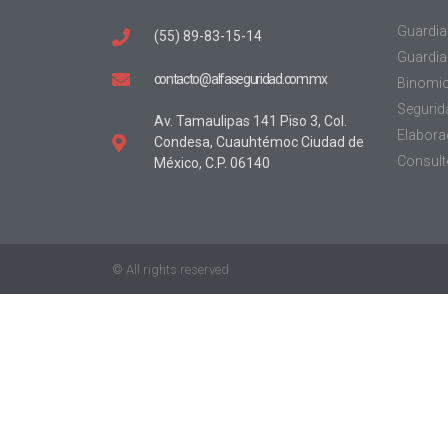
Guardia
(55) 89-83-15-14
Guardia 
contacto@alfaseguridad.com.mx
Binomi
Segurid
Av. Tamaulipas 141 Piso 3, Col.
Elaborac
Condesa, Cuauhtémoc Ciudad de
Consult
México, C.P. 06140
© All rights reserved