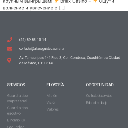
крупным выигрышам!
Brillx Casino –
Ощути
волнение и увлечение с […]
(55) 89-83-15-14
contacto@alfaseguridad.com.mx
Av. Tamaulipas 141 Piso 3, Col. Condesa, Cuauhtémoc Ciudad
de México, C.P. 06140
SERVICIOS
FILOSOFÍA
OPORTUNIDAD
Guardia tipo
Misión
Contrato de servicios
empresarial
Visión
Bolsa de trabajo
Guardia tipo
Valores
ejecutivo
Binomio K9
Seguridad