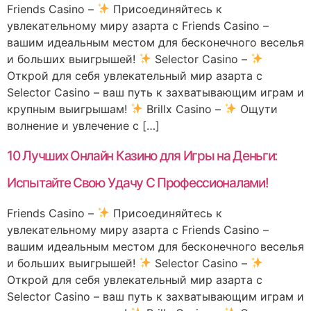
Friends Casino –
Присоединяйтесь к
увлекательному миру азарта с Friends Casino –
вашим идеальным местом для бесконечного веселья
и больших выигрышей!
Selector Casino –
Открой для себя увлекательный мир азарта с
Selector Casino – ваш путь к захватывающим играм и
крупным выигрышам!
Brillx Casino –
Ощути
волнение и увлечение с […]
10 Лучших Онлайн Казино для Игры на Деньги:
Испытайте Свою Удачу С Профессионалами!
Friends Casino –
Присоединяйтесь к
увлекательному миру азарта с Friends Casino –
вашим идеальным местом для бесконечного веселья
и больших выигрышей!
Selector Casino –
Открой для себя увлекательный мир азарта с
Selector Casino – ваш путь к захватывающим играм и