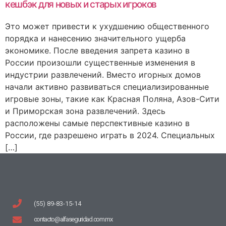
кешбэк для новых и старых игроков
Это может привести к ухудшению общественного
порядка и нанесению значительного ущерба
экономике. После введения запрета казино в
России произошли существенные изменения в
индустрии развлечений. Вместо игорных домов
начали активно развиваться специализированные
игровые зоны, такие как Красная Поляна, Азов-Сити
и Приморская зона развлечений. Здесь
расположены самые перспективные казино в
России, где разрешено играть в 2024. Специальных
[…]
(55) 89-83-15-14
contacto@alfaseguridad.com.mx