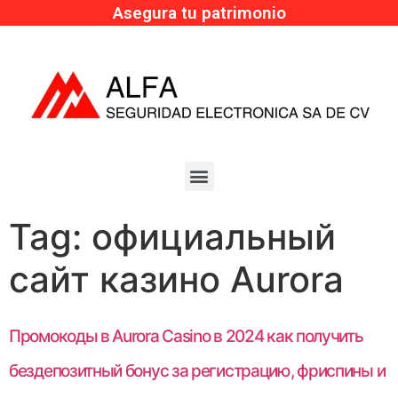
Asegura tu patrimonio
Tag:
официальный
сайт казино Aurora
Промокоды в Aurora Casino в 2024 как получить
бездепозитный бонус за регистрацию, фриспины и