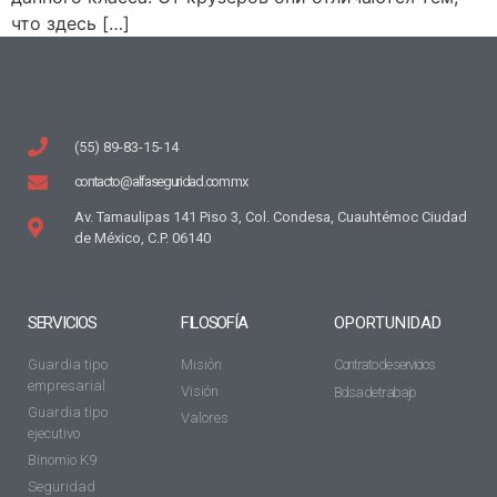
что здесь […]
(55) 89-83-15-14
contacto@alfaseguridad.com.mx
Av. Tamaulipas 141 Piso 3, Col. Condesa, Cuauhtémoc Ciudad
de México, C.P. 06140
SERVICIOS
FILOSOFÍA
OPORTUNIDAD
Guardia tipo
Misión
Contrato de servicios
empresarial
Visión
Bolsa de trabajo
Guardia tipo
Valores
ejecutivo
Binomio K9
Seguridad