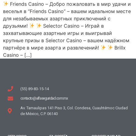
Friends Casino – Добро пожаловать в мир удачи и
веселья в “Friends Casino” – вашем идеальном месте
для незабываемых азартных приключений с
друзьями!
Selector Casino – Играй в
захватывающие азартные игры и выигрывай
крупные призы в Selector Casino – вашем надёжном
партнёре в мире азарта и развлечений!
Brillx
Casino – […]
(55) 89-83-15-14
contacto@alfaseguridad.com.mx
Av. Tamaulipas 141 Piso 3, Col. Condesa, Cuauhtémoc Ciudad
de México, C.P. 06140