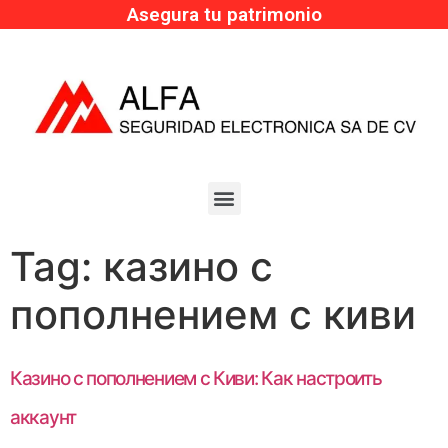
Asegura tu patrimonio
Tag:
казино с
пополнением с киви
Казино с пополнением с Киви: Как настроить
аккаунт