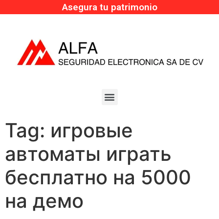
Asegura tu patrimonio
Tag:
игровые
автоматы играть
бесплатно на 5000
на демо