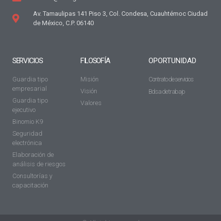
Av. Tamaulipas 141 Piso 3, Col. Condesa, Cuauhtémoc Ciudad
de México, C.P. 06140
SERVICIOS
FILOSOFÍA
OPORTUNIDAD
Guardia tipo
Misión
Contrato de servicios
empresarial
Visión
Bolsa de trabajo
Guardia tipo
Valores
ejecutivo
Binomio K9
Seguridad
electrónica
Elaboración de
análisis de riesgos
Consultorías y
capacitación