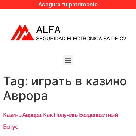
Asegura tu patrimonio
Tag:
играть в казино
Аврора
Казино Аврора: Как Получить Бездепозитный
Бонус