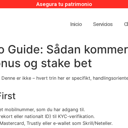
Asegura tu patrimonio
Inicio
Servicios
C
o Guide: Sådan kommer
nus og stake bet
Denne er ikke – hvert trin her er specifikt, handlingsorien
irst
et mobilnummer, som du har adgang til.
kort eller nationalt ID) til KYC-verifikation.
stercard, Trustly eller e-wallet som Skrill/Neteller.