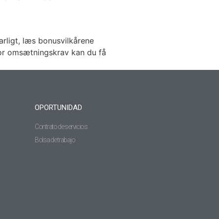
arligt, læs bonusvilkårene
for omsætningskrav kan du få
OPORTUNIDAD
Contrato de servicios
Bolsa de trabajo