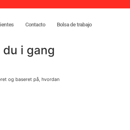
lientes
Contacto
Bolsa de trabajo
 du i gang
teret og baseret på, hvordan