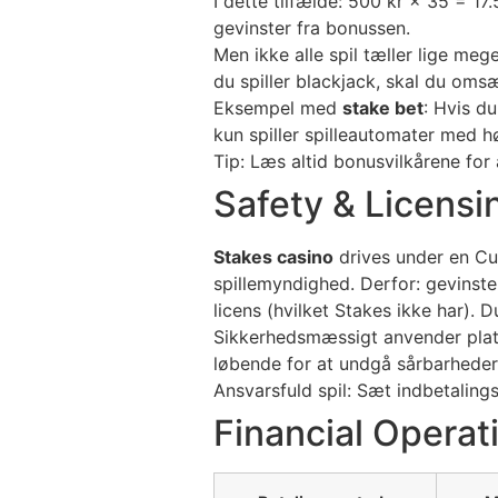
I dette tilfælde: 500 kr × 35 = 17
gevinster fra bonussen.
Men ikke alle spil tæller lige me
du spiller blackjack, skal du omsæ
Eksempel med
stake bet
: Hvis d
kun spiller spilleautomater med h
Tip: Læs altid bonusvilkårene for a
Safety & Licensi
Stakes casino
drives under en Cur
spillemyndighed. Derfor: gevinst
licens (hvilket Stakes ikke har). D
Sikkerhedsmæssigt anvender plat
løbende for at undgå sårbarheder
Ansvarsfuld spil: Sæt indbetaling
Financial Operat