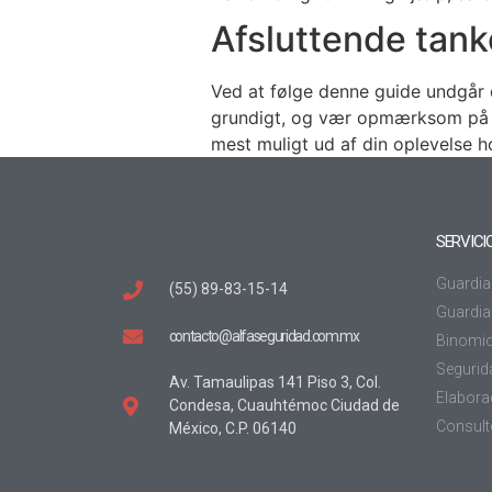
Afsluttende tank
Ved at følge denne guide undgår d
grundigt, og vær opmærksom på sk
mest muligt ud af din oplevelse h
SERVICI
Guardia
(55) 89-83-15-14
Guardia 
contacto@alfaseguridad.com.mx
Binomi
Segurid
Av. Tamaulipas 141 Piso 3, Col.
Elaborac
Condesa, Cuauhtémoc Ciudad de
Consult
México, C.P. 06140