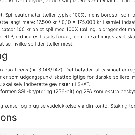
.500 kr. Det betyder, at du skal placere væddemål for i alt 
get. Spilleautomater tæller typisk 100%, mens bordspil som 
tte langt mere: 17.500 kr / 0,10 = 175.000 kr i samlet indsa
u satser 100 kr på et spil med 100% tælling, bidrager det m
øj RTP, reduceres husets fordel, men omsætningskravet ska
t se, hvilke spil der tæller mest.
ng
acao-licens (nr. 8048/JAZ). Det betyder, at casinoet er re
er er som udgangspunkt skattepligtige for danske spillere,
u skal selv indberette gevinster til SKAT.
formen SSL-kryptering (256-bit) og 2FA som ekstra besky
.
sgrænser og brug selvudelukkelse via din konto. Staking too
ions