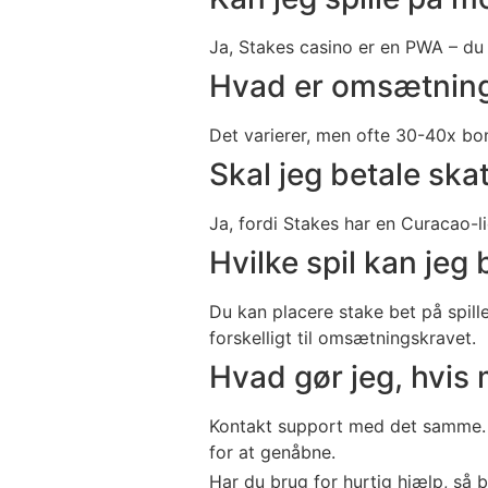
Ja, Stakes casino er en PWA – du
Hvad er omsætnings
Det varierer, men ofte 30-40x bon
Skal jeg betale ska
Ja, fordi Stakes har en Curacao-l
Hvilke spil kan jeg
Du kan placere stake bet på spill
forskelligt til omsætningskravet.
Hvad gør jeg, hvis 
Kontakt support med det samme. De
for at genåbne.
Har du brug for hurtig hjælp, så 