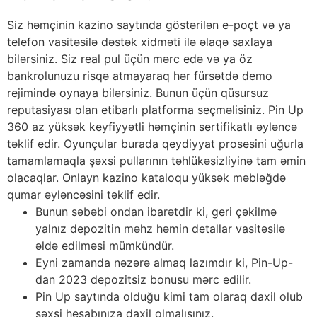
Siz həmçinin kazino saytında göstərilən e-poçt və ya
telefon vasitəsilə dəstək xidməti ilə əlaqə saxlaya
bilərsiniz. Siz real pul üçün mərc edə və ya öz
bankrolunuzu risqə atmayaraq hər fürsətdə demo
rejimində oynaya bilərsiniz. Bunun üçün qüsursuz
reputasiyası olan etibarlı platforma seçməlisiniz. Pin Up
360 az yüksək keyfiyyətli həmçinin sertifikatlı əyləncə
təklif edir. Oyunçular burada qeydiyyat prosesini uğurla
tamamlamaqla şəxsi pullarının təhlükəsizliyinə tam əmin
olacaqlar. Onlayn kazino kataloqu yüksək məbləğdə
qumar əyləncəsini təklif edir.
Bunun səbəbi ondan ibarətdir ki, geri çəkilmə
yalnız depozitin məhz həmin detallar vasitəsilə
əldə edilməsi mümkündür.
Eyni zamanda nəzərə almaq lazımdır ki, Pin-Up-
dan 2023 depozitsiz bonusu mərc edilir.
Pin Up saytında olduğu kimi tam olaraq daxil olub
şəxsi hesabınıza daxil olmalısınız.