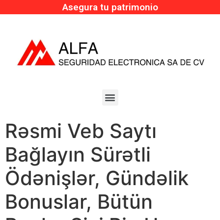
Asegura tu patrimonio
Rəsmi Veb Saytı
Bağlayın️ Sürətli
Ödənişlər, Gündəlik
Bonuslar, Bütün