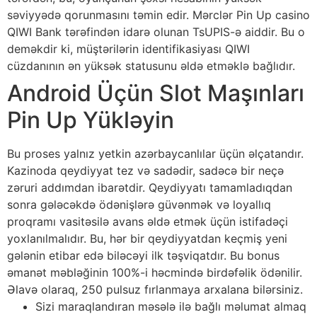
səviyyədə qorunmasını təmin edir. Mərclər Pin Up casino
QIWI Bank tərəfindən idarə olunan TsUPIS-ə aiddir. Bu o
deməkdir ki, müştərilərin identifikasiyası QIWI
cüzdanının ən yüksək statusunu əldə etməklə bağlıdır.
Android Üçün Slot Maşınları
Pin Up Yükləyin
Bu proses yalnız yetkin azərbaycanlılar üçün əlçatandır.
Kazinoda qeydiyyat tez və sadədir, sadəcə bir neçə
zəruri addımdan ibarətdir. Qeydiyyatı tamamladıqdan
sonra gələcəkdə ödənişlərə güvənmək və loyallıq
proqramı vasitəsilə avans əldə etmək üçün istifadəçi
yoxlanılmalıdır. Bu, hər bir qeydiyyatdan keçmiş yeni
gələnin etibar edə biləcəyi ilk təşviqatdır. Bu bonus
əmanət məbləğinin 100%-i həcmində birdəfəlik ödənilir.
Əlavə olaraq, 250 pulsuz fırlanmaya arxalana bilərsiniz.
Sizi maraqlandıran məsələ ilə bağlı məlumat almaq