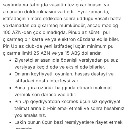
saytında və tətbiqdə vəsaitin tez çıxarılmasını və
əmanətin doldurulmasını vəd edir. Eyni zamanda,
istifadəçinin mərc etdikdən sonra udduğu vəsaiti hətta
yoxlamadan da çıxarmaq mümkündür, ancaq məbləğ
100 AZN-dən çox olmadıqda. Pinup az sürətli pul
çıxarmaq bir karta və ya elektron cüzdana edilə bilər.
Pin Up az club-da yeni istifadəçi üçün minimum pul
çıxarma limiti 25 AZN və ya 15 ABŞ dollarıdır.
Ziyarətçilər asanlıqla ödənişli versiyadan pulsuz
versiyaya keçid edə və əksini edə bilərlər.
Onların keyfiyyətli oyunları, həssas dəstəyi və
istifadəçi dostu interfeysi var.
Buna görə özünüz haqqında etibarlı məlumat
vermək son dərəcə vacibdir.
Pin Up qeydiyyatdan kecmek üçün siz qeydiyyat
təlimatlarına bir-bir əməl etməli və sonra hesabınızı
yoxlamalısınız.
Lakin bunun üçün bəzi rəsmiyyətlərə riayət etmək
lazımdır.