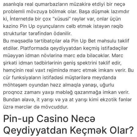
asanlıqla real qumarbazların müzakirə etdiyi bir neçə
problemli mövzuya bölmək olar. Başa düşmək lazımdır
ki, İnternetdə bir çox “xüsusi” rəylər var, onlar üçün
kazino Pin Up oyunçularını cəlb etmək istəyən rəqib
strukturlar tərəfindən ödənilir.
Bu məqsədlə tərtibatçılar əla Pin Up Bet məhsulu təklif
etdilər. Platformada qeydiyyatdan keçmiş istifadəçilər
müəyyən idman növlərinə mərc edə biləcəklər. Mərc
şirkəti idman tədbirlərinin geniş spektrini təklif edir,
həmçinin real vaxt rejimində mərc etmək imkanı verir. Bu
cür funksiyaların istifadəsi müştərilərə meydanda
möhtəşəm oyundan həzz almaqla yanaşı, uğurlu
proqnoz zamanı yaxşı məbləğ qazanmağa imkan verir.
Bundan əlavə, it yarışı və ya at yarışı kimi ekzotik fənlər
üzrə mərclər də mövcuddur.
Pin-up Casino Necə
Qeydiyyatdan Keçmək Olar?