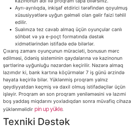
kazinonun adı ilə proqram tapa bilərsiniz.
Ayrı-ayrılıqda, inkişaf etdirici tərəfindən qoyulmuş
xüsusiyyətlərə uyğun gəlməli olan gəlir faizi təhlil
edilir.
Sualınıza tez cavab almaq üçün oyunçular canlı
söhbət və ya e-poçt formatında dəstək
xidmətlərindən istifadə edə bilərlər.
Çıxarış zamanı oyunçunun müraciəti, bonusun mərc
edilməsi, ödəniş sisteminin qaydalarına və kazinonun
şərtlərinə uyğunluğu nəzərdən keçirilir. Nəzərə almaq
lazımdır ki, bank kartına köçürmələr 7 iş günü ərzində
həyata keçirilə bilər. Yüklənmiş proqram yalnız
qeydiyyatdan keçmiş və daxil olmuş istifadəçilər üçün
işləyir. Proqram ən son proqram yeniləməsini və lazımi
boş yaddaş miqdarını yoxladıqdan sonra müvafiq cihaza
pin up yükle
yüklənməlidir
.
Texniki Dəstək