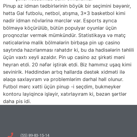
Pinup az idman tədbirlərinin böyük bir seçimini bəyənir,
hətta Gal futbolu, netbol, ​​atışma, 3×3 basketbol kimi
nadir idman növlərinə mərclər var. Esports ayrıca
bölməyə köçürülüb, bütün populyar oyunlar üçün
proqnozlar vermək mümkündür. Statistikaya və matç
nəticələrinə malik bölmələrin birbaşa pin up casino
saytında hazırlanması rahatdır ki, bu da hadisələrin təhlili
üçün vaxtı xeyli azaldır. Pin up casino az şirkəti məni
heyran etdi. 20 nəfər iştirak etdi. Biz hamımız uşaq kimi
sevinirik. Həddindən artıq hallarda dəstək xidməti ilə
əlaqə saxlayıram və problemlərim dərhal həll olunur.
Futbol mərc xətti üçün pinup -i seçdim, bukmeyker
kontoru layiqincə işləyir, xatırlayıram ki, bəzən şərtlər
daha pis idi.
(55) 89-83-15-14