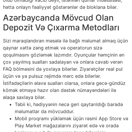
hətta onlayn fəaliyyət göstərənlər də bloklana bilər.
Azərbaycanda Mövcud Olan
Depozit Və Çıxarma Metodları
Sizi maraqlandıran məsələ ilə bağlı məlumat almaq üçün
qaynar xəttə zəng etmək və operatorun sizə
qoşulmasını gözləmək lazımdır. Oyunçular həmçinin ən
çox yayılmış sualları sadalayan və onlara cavab verən
FAQ bölməsini də yoxlaya bilərlər. Ziyarətçilər real pul
üçün və ya pulsuz rejimdə mərc edə bilərlər.
İstifadəçilərin əlavə sualları olarsa, onlara gecə-gündüz
kömək etməyə hazır olan dəstək nümayəndələri ilə
əlaqə saxlaya bilər.
Təbii ki, hədiyyənin necə geri qaytarıldığı barədə
məlumatlar da mövcuddur.
Mobil proqramı yükləmək üçün rəsmi App Store və
Play Market mağazalarını ziyarət edə və orada