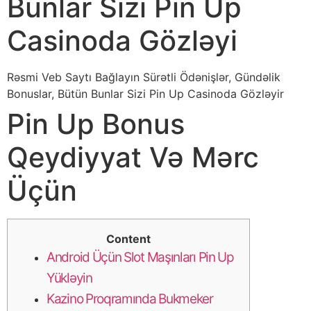
Bunlar Sizi Pin Up
Casinoda Gözləyi
Rəsmi Veb Saytı Bağlayın️ Sürətli Ödənişlər, Gündəlik
Bonuslar, Bütün Bunlar Sizi Pin Up Casinoda Gözləyir
Pin Up Bonus
Qeydiyyat Və Mərc
Üçün
Content
Android Üçün Slot Maşınları Pin Up
Yükləyin
Kazino Proqramında Bukmeker