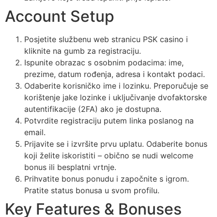
Account Setup
Posjetite službenu web stranicu PSK casino i
kliknite na gumb za registraciju.
Ispunite obrazac s osobnim podacima: ime,
prezime, datum rođenja, adresa i kontakt podaci.
Odaberite korisničko ime i lozinku. Preporučuje se
korištenje jake lozinke i uključivanje dvofaktorske
autentifikacije (2FA) ako je dostupna.
Potvrdite registraciju putem linka poslanog na
email.
Prijavite se i izvršite prvu uplatu. Odaberite bonus
koji želite iskoristiti – obično se nudi welcome
bonus ili besplatni vrtnje.
Prihvatite bonus ponudu i započnite s igrom.
Pratite status bonusa u svom profilu.
Key Features & Bonuses