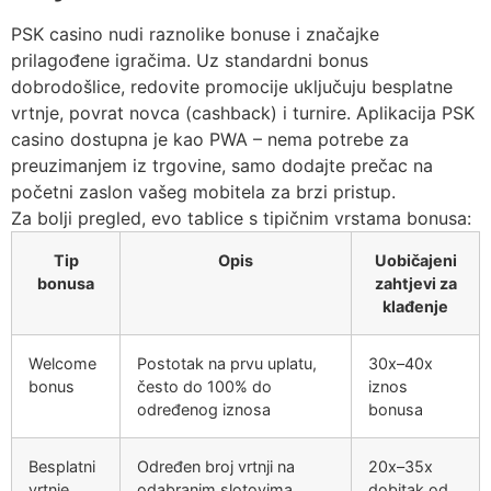
PSK casino nudi raznolike bonuse i značajke
prilagođene igračima. Uz standardni bonus
dobrodošlice, redovite promocije uključuju besplatne
vrtnje, povrat novca (cashback) i turnire. Aplikacija PSK
casino dostupna je kao PWA – nema potrebe za
preuzimanjem iz trgovine, samo dodajte prečac na
početni zaslon vašeg mobitela za brzi pristup.
Za bolji pregled, evo tablice s tipičnim vrstama bonusa:
Tip
Opis
Uobičajeni
bonusa
zahtjevi za
klađenje
Welcome
Postotak na prvu uplatu,
30x–40x
bonus
često do 100% do
iznos
određenog iznosa
bonusa
Besplatni
Određen broj vrtnji na
20x–35x
vrtnje
odabranim slotovima
dobitak od