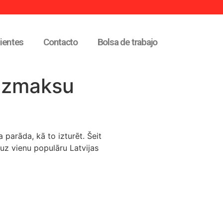
lientes
Contacto
Bolsa de trabajo
 izmaksu
parāda, kā to izturēt. Šeit
 uz vienu populāru Latvijas