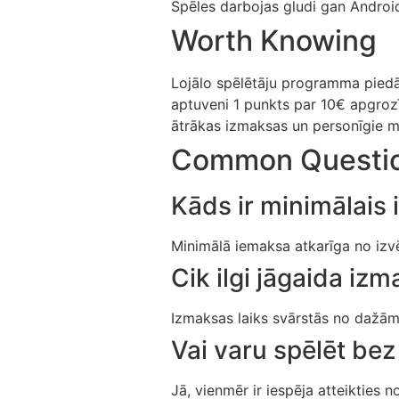
Spēles darbojas gludi gan Android
Worth Knowing
Lojālo spēlētāju programma piedāvā
aptuveni 1 punkts par 10€ apgroz
ātrākas izmaksas un personīgie me
Common Questi
Kāds ir minimālais
Minimālā iemaksa atkarīga no izv
Cik ilgi jāgaida iz
Izmaksas laiks svārstās no dažā
Vai varu spēlēt be
Jā, vienmēr ir iespēja atteikties