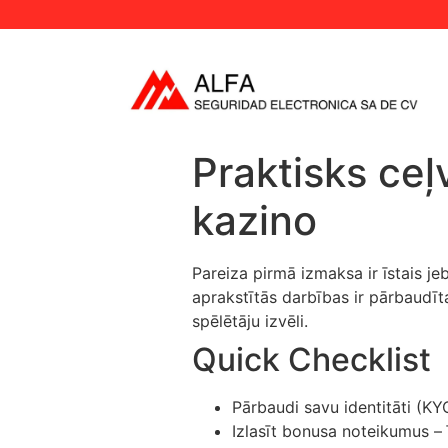
Praktisks ce
kazino
Pareiza pirmā izmaksa ir īstais j
aprakstītās darbības ir pārbaudīta
spēlētāju izvēli.
Quick Checklist
Pārbaudi savu identitāti (K
Izlasīt bonusa noteikumus –