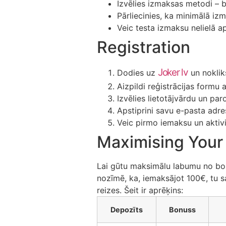
Izvēlies izmaksas metodi – b
Pārliecinies, ka minimālā iz
Veic testa izmaksu nelielā 
Registration
Joker lv
Dodies uz
un noklikš
Aizpildi reģistrācijas formu
Izvēlies lietotājvārdu un pa
Apstiprini savu e-pasta adres
Veic pirmo iemaksu un aktivi
Maximising Your
Lai gūtu maksimālu labumu no bo
nozīmē, ka, iemaksājot 100€, tu 
reizes. Šeit ir aprēķins:
Depozīts
Bonuss