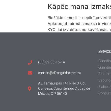
Kāpēc mana izmaksa
Biežākie iemesli ir nepilnīga ver
Apkopojot: pirmā izmaksa ir vien
KYC, lai izvairītos no kavēšanās.
SERVICI
Guardia
(55) 89-83-15-14
Guardia 
contacto@alfaseguridad.com.mx
Binomi
Segurid
Av. Tamaulipas 141 Piso 3, Col.
Elaborac
Condesa, Cuauhtémoc Ciudad de
Consult
México, C.P. 06140