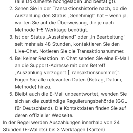
(alle Dokumente hochgeladen und bestätigt).
Sehen Sie in der Transaktionshistorie nach, ob die
Auszahlung den Status „Genehmigt“ hat – wenn ja,
warten Sie auf die Überweisung, die je nach
Methode 1–5 Werktage benötigt.
Ist der Status „Ausstehend“ oder „In Bearbeitung“
seit mehr als 48 Stunden, kontaktieren Sie den
Live-Chat. Notieren Sie die Transaktionsnummer.
Bei keiner Reaktion im Chat senden Sie eine E‑Mail
an die Support-Adresse mit dem Betreff
„Auszahlung verzögert [Transaktionsnummer]“.
Fügen Sie alle relevanten Daten (Betrag, Datum,
Methode) hinzu.
Bleibt auch die E‑Mail unbeantwortet, wenden Sie
sich an die zuständige Regulierungsbehörde (GGL
für Deutschland). Die Kontaktdaten finden Sie auf
deren offizieller Webseite.
In der Regel werden Auszahlungen innerhalb von 24
Stunden (E‑Wallets) bis 3 Werktagen (Karten)