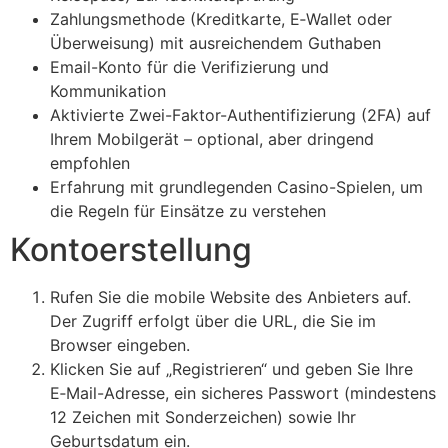
Zahlungsmethode (Kreditkarte, E‑Wallet oder
Überweisung) mit ausreichendem Guthaben
Email-Konto für die Verifizierung und
Kommunikation
Aktivierte Zwei-Faktor-Authentifizierung (2FA) auf
Ihrem Mobilgerät – optional, aber dringend
empfohlen
Erfahrung mit grundlegenden Casino-Spielen, um
die Regeln für Einsätze zu verstehen
Kontoerstellung
Rufen Sie die mobile Website des Anbieters auf.
Der Zugriff erfolgt über die URL, die Sie im
Browser eingeben.
Klicken Sie auf „Registrieren“ und geben Sie Ihre
E‑Mail-Adresse, ein sicheres Passwort (mindestens
12 Zeichen mit Sonderzeichen) sowie Ihr
Geburtsdatum ein.