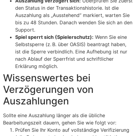
Auszahlung verzögert sich:
Überprüfen Sie zuerst
den Status in der Transaktionshistorie. Ist die
Auszahlung als „Ausstehend“ markiert, warten Sie
bis zu 48 Stunden. Danach wenden Sie sich an den
Support.
Spiel sperrt sich (Spielerschutz):
Wenn Sie eine
Selbstsperre (z. B. über OASIS) beantragt haben,
ist die Sperre verbindlich. Eine Aufhebung ist nur
nach Ablauf der Sperrfrist und schriftlicher
Erklärung möglich.
Wissenswertes bei
Verzögerungen von
Auszahlungen
Sollte eine Auszahlung länger als die übliche
Bearbeitungszeit dauern, gehen Sie wie folgt vor:
Prüfen Sie Ihr Konto auf vollständige Verifizierung