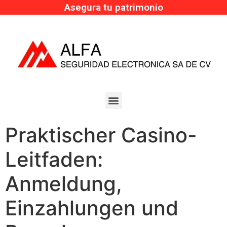
Asegura tu patrimonio
Praktischer Casino-
Leitfaden:
Anmeldung,
Einzahlungen und