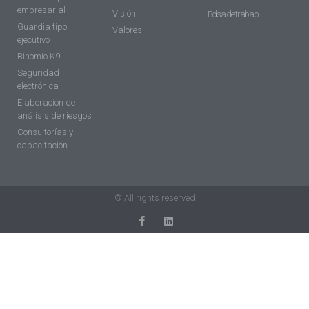
empresarial
Visión
Bolsa de trabajo
Guardia tipo
Valores
ejecutivo
Binomio K9
Seguridad
electrónica
Elaboración de
análisis de riesgos
Consultorías y
capacitación
© All rights reserved