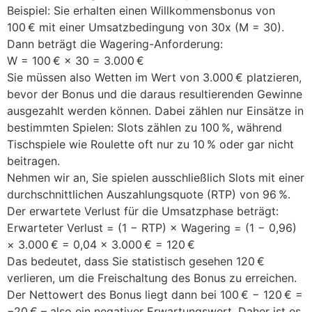
Beispiel: Sie erhalten einen Willkommensbonus von
100 € mit einer Umsatzbedingung von 30x (M = 30).
Dann beträgt die Wagering-Anforderung:
W = 100 € × 30 = 3.000 €
Sie müssen also Wetten im Wert von 3.000 € platzieren,
bevor der Bonus und die daraus resultierenden Gewinne
ausgezahlt werden können. Dabei zählen nur Einsätze in
bestimmten Spielen: Slots zählen zu 100 %, während
Tischspiele wie Roulette oft nur zu 10 % oder gar nicht
beitragen.
Nehmen wir an, Sie spielen ausschließlich Slots mit einer
durchschnittlichen Auszahlungsquote (RTP) von 96 %.
Der erwartete Verlust für die Umsatzphase beträgt:
Erwarteter Verlust = (1 − RTP) × Wagering = (1 − 0,96)
× 3.000 € = 0,04 × 3.000 € = 120 €
Das bedeutet, dass Sie statistisch gesehen 120 €
verlieren, um die Freischaltung des Bonus zu erreichen.
Der Nettowert des Bonus liegt dann bei 100 € − 120 € =
−20 € – also ein negativer Erwartungswert. Daher ist es