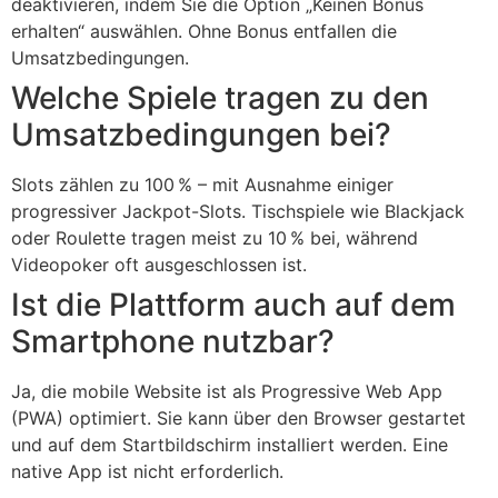
deaktivieren, indem Sie die Option „Keinen Bonus
erhalten“ auswählen. Ohne Bonus entfallen die
Umsatzbedingungen.
Welche Spiele tragen zu den
Umsatzbedingungen bei?
Slots zählen zu 100 % – mit Ausnahme einiger
progressiver Jackpot-Slots. Tischspiele wie Blackjack
oder Roulette tragen meist zu 10 % bei, während
Videopoker oft ausgeschlossen ist.
Ist die Plattform auch auf dem
Smartphone nutzbar?
Ja, die mobile Website ist als Progressive Web App
(PWA) optimiert. Sie kann über den Browser gestartet
und auf dem Startbildschirm installiert werden. Eine
native App ist nicht erforderlich.