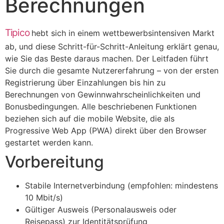
Berechnungen
Tipico
hebt sich in einem wettbewerbsintensiven Markt
ab, und diese Schritt-für-Schritt-Anleitung erklärt genau,
wie Sie das Beste daraus machen. Der Leitfaden führt
Sie durch die gesamte Nutzererfahrung – von der ersten
Registrierung über Einzahlungen bis hin zu
Berechnungen von Gewinnwahrscheinlichkeiten und
Bonusbedingungen. Alle beschriebenen Funktionen
beziehen sich auf die mobile Website, die als
Progressive Web App (PWA) direkt über den Browser
gestartet werden kann.
Vorbereitung
Stabile Internetverbindung (empfohlen: mindestens
10 Mbit/s)
Gültiger Ausweis (Personalausweis oder
Reisepass) zur Identitätsprüfung