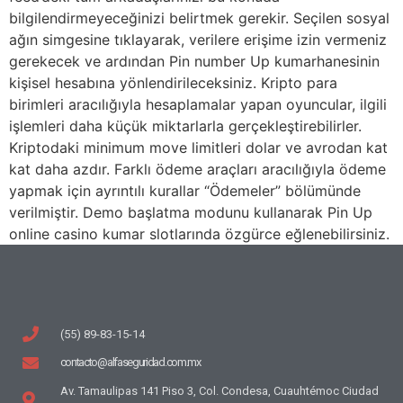
bilgilendirmeyeceğinizi belirtmek gerekir. Seçilen sosyal
ağın simgesine tıklayarak, verilere erişime izin vermeniz
gerekecek ve ardından Pin number Up kumarhanesinin
kişisel hesabına yönlendirileceksiniz. Kripto para
birimleri aracılığıyla hesaplamalar yapan oyuncular, ilgili
işlemleri daha küçük miktarlarla gerçekleştirebilirler.
Kriptodaki minimum move limitleri dolar ve avrodan kat
kat daha azdır. Farklı ödeme araçları aracılığıyla ödeme
yapmak için ayrıntılı kurallar “Ödemeler” bölümünde
verilmiştir. Demo başlatma modunu kullanarak Pin Up
online casino kumar slotlarında özgürce eğlenebilirsiniz.
(55) 89-83-15-14
contacto@alfaseguridad.com.mx
Av. Tamaulipas 141 Piso 3, Col. Condesa, Cuauhtémoc Ciudad