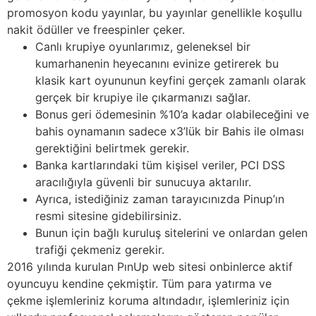
promosyon kodu yayınlar, bu yayınlar genellikle koşullu
nakit ödüller ve freespinler çeker.
Canlı krupiye oyunlarımız, geleneksel bir
kumarhanenin heyecanını evinize getirerek bu
klasik kart oyununun keyfini gerçek zamanlı olarak
gerçek bir krupiye ile çıkarmanızı sağlar.
Bonus geri ödemesinin %10’a kadar olabileceğini ve
bahis oynamanın sadece x3’lük bir Bahis ile olması
gerektiğini belirtmek gerekir.
Banka kartlarındaki tüm kişisel veriler, PCI DSS
aracılığıyla güvenli bir sunucuya aktarılır.
Ayrıca, istediğiniz zaman tarayıcınızda Pinup’ın
resmi sitesine gidebilirsiniz.
Bunun için bağlı kuruluş sitelerini ve onlardan gelen
trafiği çekmeniz gerekir.
2016 yılında kurulan PınUp web sitesi onbinlerce aktif
oyuncuyu kendine çekmiştir. Tüm para yatırma ve
çekme işlemleriniz koruma altındadır, işlemleriniz için