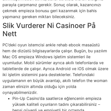
parayla çarpmanız gerekir. Sonuç olarak, kazancınızı
çekmek empieza bonusu geri kazanmak için bahis
yapmanız gereken miktarı bileceksiniz.
Slik Vurderer Ni Casinoer På
Nett
PC’deki oyun istemcisi ankle rehab ebook masaüstü
hem de dizüstü bilgisayarlarda çalışır. Bugün, bu yazılım
Mac OS empieza Windows işletim sistemleri ile
uyumludur. Mobil sürümler ayrıca akıllı telefonlarda ve
tabletlerde de çalışır. Ayrıca Android ve iOS olmak üzere
iki işletim sistemini para desteklerler. Telefondaki
uygulamanın en büyük avantajı, akıllı telefon the woman
zaman elinizin altında olduğu için yolda
oynayabilmenizdir.
Pin-Up Casino’da saatlerce eğlencenin empieza
yüksek kaliteli oyunların tadını çıkarabilirsiniz –
hepsi güvenli ve emniyetli bir ortamda.