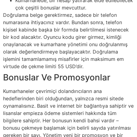
Kumarhanede, bir hesap yatırarak elde edilebilecek
çok çeşitli bonuslar mevcuttur.
Doğrulama belge gerektirmez, sadece bir telefon
numarasına ihtiyacınız vardır. Bundan sonra, telefon
kişisel kabinde başka bir formda belirtilmesi istenecek
bir kod alacaktır. Oyuncu kodu girer girmez, kimliği
onaylanacak ve kumarhane yönetimi onu doğrulanmış
olarak değerlendirmeye başlayacaktır. Doğrulama
işlemini tamamlamamış misafirler için maksimum em
virtude de çekme limiti 55 USD’dir.
Bonuslar Ve Promosyonlar
Kumarhaneler çevrimiçi dolandırıcıların ana
hedeflerinden biri olduğundan, yalnızca resmi sitede
oynamalısınız. Basit ve internet bir bağlantıya sahiptir ve
lisanslar empieza ödeme sistemleri hakkında tüm
bilgilere sahiptir. Her bonusun kendi bahsi vardır –
bonusu çekmeye başlamak için belirli sayıda yatırılması
gereken bir sayı. Yönetim yeni bir promosyon ve bir