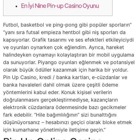
En İyi Nine Pin-up Casino Oyunu
Futbol, basketbol ve ping-pong gibi popüler sporların”
“yanı sıra futsal empieza hentbol gibi niş sporları da
kapsıyorlar. Grafik tasarımı ve ses efektleri etkileyiciydi
ve oyunları oynarken çok eğlendim. Ayrıca, hareket
halindeyken oynamayı kolaylaştıran bir mobil uygulama
da sunuyorlar. Piyango oyunları eğlenmek ve potansiyel
olarak büyük ödüller kazanmak için harika bir yoldur.
Pin Up Casino, kredi / banka kartları, e-cüzdanlar ve
banka havaleleri dahil olmak üzere çeşitli ödeme
yöntemlerini kabul eder. Konuk kişisel verilerin
doğrulanmasını gerçekleştirmediyse, kazançların
elektronik cüzdanlara ödenmesinde bazı gecikmeler
fark edebilir. “Hile bağımlılığının” sizi bunalttığını
düşünüyorsanız – hesabınızı geçici olarak bloke etmek
için kumarhane yönetimiyle iletişime geçin.”