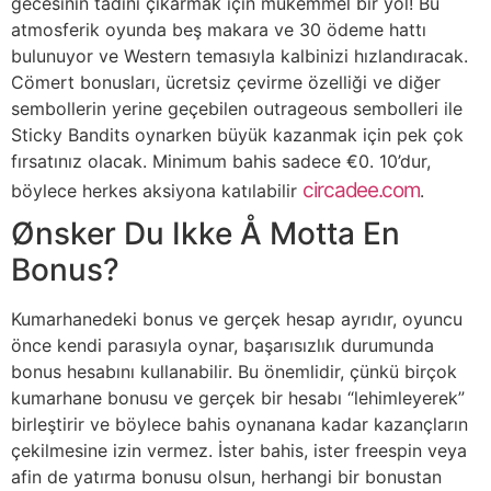
gecesinin tadını çıkarmak için mükemmel bir yol! Bu
atmosferik oyunda beş makara ve 30 ödeme hattı
bulunuyor ve Western temasıyla kalbinizi hızlandıracak.
Cömert bonusları, ücretsiz çevirme özelliği ve diğer
sembollerin yerine geçebilen outrageous sembolleri ile
Sticky Bandits oynarken büyük kazanmak için pek çok
fırsatınız olacak. Minimum bahis sadece €0. 10’dur,
circadee.com
böylece herkes aksiyona katılabilir
.
Ønsker Du Ikke Å Motta En
Bonus?
Kumarhanedeki bonus ve gerçek hesap ayrıdır, oyuncu
önce kendi parasıyla oynar, başarısızlık durumunda
bonus hesabını kullanabilir. Bu önemlidir, çünkü birçok
kumarhane bonusu ve gerçek bir hesabı “lehimleyerek”
birleştirir ve böylece bahis oynanana kadar kazançların
çekilmesine izin vermez. İster bahis, ister freespin veya
afin de yatırma bonusu olsun, herhangi bir bonustan