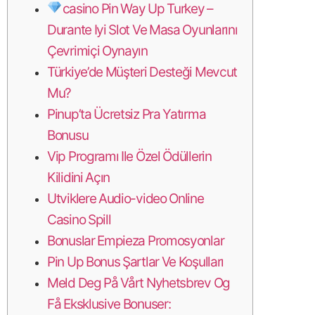
casino Pin Way Up Turkey –
Durante Iyi Slot Ve Masa Oyunlarını
Çevrimiçi Oynayın
Türkiye’de Müşteri Desteği Mevcut
Mu?
Pinup’ta Ücretsiz Pra Yatırma
Bonusu
Vip Programı Ile Özel Ödüllerin
Kilidini Açın
Utviklere Audio-video Online
Casino Spill
Bonuslar Empieza Promosyonlar
Pin Up Bonus Şartlar Ve Koşulları
Meld Deg På Vårt Nyhetsbrev Og
Få Eksklusive Bonuser: