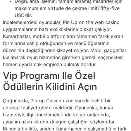
Doğrulama işlemini tamamlamamış misafirler için
maksimum em virtude de çekme limiti fifty-five
USD’dir.
İncelemelerdeki oyuncular, Pin Up on the web casino
uygulamalarının bazı eksikliklerine dikkat çekiyor.
Kumarbazlar, mobil platformların tamamen farklı ekran
formlarına sahip olduğundan ve menü öğelerinin
düzeninin değiştiğinden şikayet ediyor. Mobil gadget’ları
kullanarak oyun hizmetine girerken gerekli seçenekleri
hemen uyarlamak empieza bulmak zordur.
Vip Programı Ile Özel
Ödüllerin Kilidini Açın
Çoğunlukla, Pin-up Casino uzun süredir belirli bir
adreste faaliyet göstermektedir. Oyuncular, kumar
hizmetiyle ilgili incelemelerinde ve yorumlarında,
aynanın uzun süredir düzgün çalıştığını söylüyorlar.
Bununla birlikte, aniden kumarhanenin çalışmadığını fark