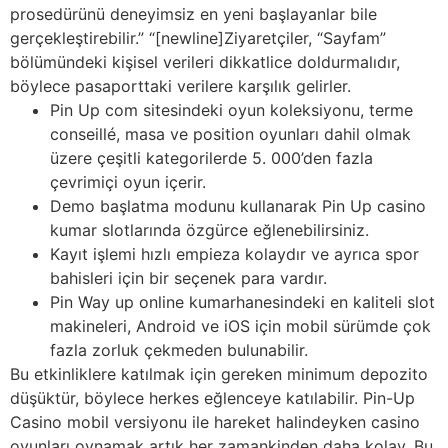
prosedürünü deneyimsiz en yeni başlayanlar bile
gerçekleştirebilir.” “[newline]Ziyaretçiler, “Sayfam”
bölümündeki kişisel verileri dikkatlice doldurmalıdır,
böylece pasaporttaki verilere karşılık gelirler.
Pin Up com sitesindeki oyun koleksiyonu, terme
conseillé, masa ve position oyunları dahil olmak
üzere çeşitli kategorilerde 5. 000’den fazla
çevrimiçi oyun içerir.
Demo başlatma modunu kullanarak Pin Up casino
kumar slotlarında özgürce eğlenebilirsiniz.
Kayıt işlemi hızlı empieza kolaydır ve ayrıca spor
bahisleri için bir seçenek para vardır.
Pin Way up online kumarhanesindeki en kaliteli slot
makineleri, Android ve iOS için mobil sürümde çok
fazla zorluk çekmeden bulunabilir.
Bu etkinliklere katılmak için gereken minimum depozito
düşüktür, böylece herkes eğlenceye katılabilir. Pin-Up
Casino mobil versiyonu ile hareket halindeyken casino
oyunları oynamak artık her zamankinden daha kolay. Bu