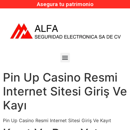
Asegura tu patrimonio
Pin Up Casino Resmi
Internet Sitesi Giriş Ve
Kayı
Pin Up Casino Resmi Internet Sitesi Giriş Ve Kayıt