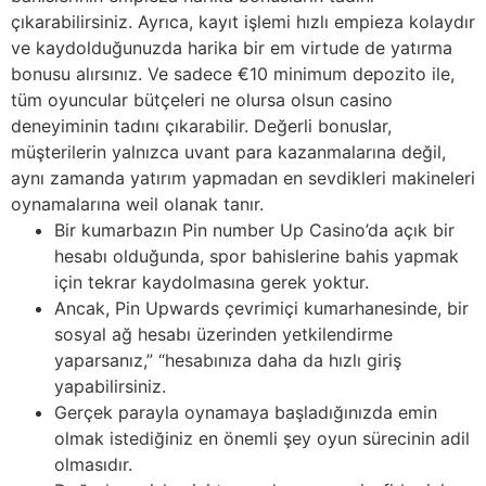
çıkarabilirsiniz. Ayrıca, kayıt işlemi hızlı empieza kolaydır
ve kaydolduğunuzda harika bir em virtude de yatırma
bonusu alırsınız. Ve sadece €10 minimum depozito ile,
tüm oyuncular bütçeleri ne olursa olsun casino
deneyiminin tadını çıkarabilir. Değerli bonuslar,
müşterilerin yalnızca uvant para kazanmalarına değil,
aynı zamanda yatırım yapmadan en sevdikleri makineleri
oynamalarına weil olanak tanır.
Bir kumarbazın Pin number Up Casino’da açık bir
hesabı olduğunda, spor bahislerine bahis yapmak
için tekrar kaydolmasına gerek yoktur.
Ancak, Pin Upwards çevrimiçi kumarhanesinde, bir
sosyal ağ hesabı üzerinden yetkilendirme
yaparsanız,” “hesabınıza daha da hızlı giriş
yapabilirsiniz.
Gerçek parayla oynamaya başladığınızda emin
olmak istediğiniz en önemli şey oyun sürecinin adil
olmasıdır.