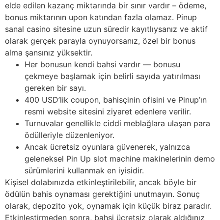
elde edilen kazanç miktarında bir sınır vardır – ödeme,
bonus miktarının upon katından fazla olamaz. Pinup
sanal casino sitesine uzun süredir kayıtlıysanız ve aktif
olarak gerçek parayla oynuyorsanız, özel bir bonus
alma şansınız yüksektir.
Her bonusun kendi bahsi vardır — bonusu
çekmeye başlamak için belirli sayıda yatırılması
gereken bir sayı.
400 USD’lik coupon, bahisçinin ofisini ve Pinup’ın
resmi website sitesini ziyaret edenlere verilir.
Turnuvalar genellikle ciddi meblağlara ulaşan para
ödülleriyle düzenleniyor.
Ancak ücretsiz oyunlara güvenerek, yalnızca
geleneksel Pin Up slot machine makinelerinin demo
sürümlerini kullanmak en iyisidir.
Kişisel dolabınızda etkinleştirilebilir, ancak böyle bir
ödülün bahis oynaması gerektiğini unutmayın. Sonuç
olarak, depozito yok, oynamak için küçük biraz paradır.
Etkinleştirmeden sonra, bahsi ücretsiz olarak aldığınız