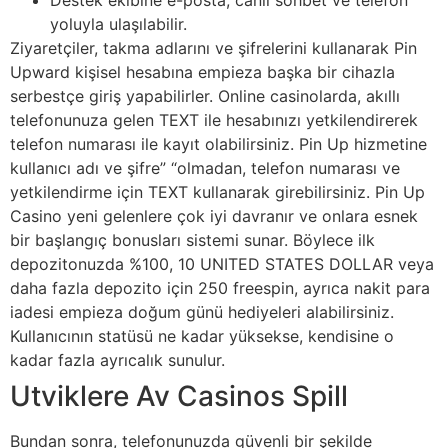
yoluyla ulaşılabilir.
Ziyaretçiler, takma adlarını ve şifrelerini kullanarak Pin
Upward kişisel hesabına empieza başka bir cihazla
serbestçe giriş yapabilirler. Online casinolarda, akıllı
telefonunuza gelen TEXT ile hesabınızı yetkilendirerek
telefon numarası ile kayıt olabilirsiniz. Pin Up hizmetine
kullanıcı adı ve şifre” “olmadan, telefon numarası ve
yetkilendirme için TEXT kullanarak girebilirsiniz. Pin Up
Casino yeni gelenlere çok iyi davranır ve onlara esnek
bir başlangıç bonusları sistemi sunar. Böylece ilk
depozitonuzda %100, 10 UNITED STATES DOLLAR veya
daha fazla depozito için 250 freespin, ayrıca nakit para
iadesi empieza doğum günü hediyeleri alabilirsiniz.
Kullanıcının statüsü ne kadar yüksekse, kendisine o
kadar fazla ayrıcalık sunulur.
Utviklere Av Casinos Spill
Bundan sonra, telefonunuzda güvenli bir şekilde