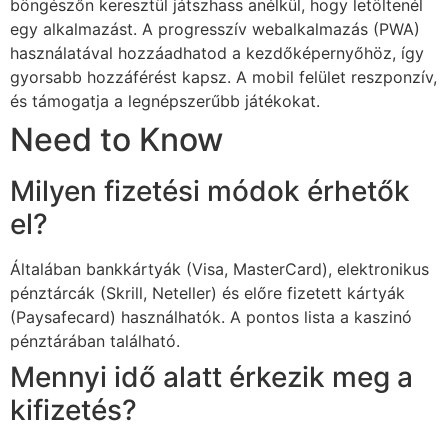
böngészőn keresztül játszhass anélkül, hogy letöltenél
egy alkalmazást. A progresszív webalkalmazás (PWA)
használatával hozzáadhatod a kezdőképernyőhöz, így
gyorsabb hozzáférést kapsz. A mobil felület reszponzív,
és támogatja a legnépszerűbb játékokat.
Need to Know
Milyen fizetési módok érhetők
el?
Általában bankkártyák (Visa, MasterCard), elektronikus
pénztárcák (Skrill, Neteller) és előre fizetett kártyák
(Paysafecard) használhatók. A pontos lista a kaszinó
pénztárában található.
Mennyi idő alatt érkezik meg a
kifizetés?