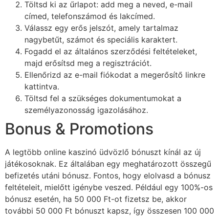
Töltsd ki az űrlapot: add meg a neved, e-mail
címed, telefonszámod és lakcímed.
Válassz egy erős jelszót, amely tartalmaz
nagybetűt, számot és speciális karaktert.
Fogadd el az általános szerződési feltételeket,
majd erősítsd meg a regisztrációt.
Ellenőrizd az e-mail fiókodat a megerősítő linkre
kattintva.
Töltsd fel a szükséges dokumentumokat a
személyazonosság igazolásához.
Bonus & Promotions
A legtöbb online kaszinó üdvözlő bónuszt kínál az új
játékosoknak. Ez általában egy meghatározott összegű
befizetés utáni bónusz. Fontos, hogy elolvasd a bónusz
feltételeit, mielőtt igénybe veszed. Például egy 100%-os
bónusz esetén, ha 50 000 Ft-ot fizetsz be, akkor
további 50 000 Ft bónuszt kapsz, így összesen 100 000