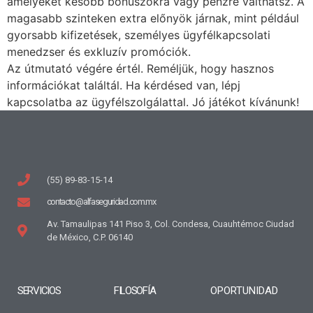
amelyeket később bónuszokra vagy pénzre válthatsz. A
magasabb szinteken extra előnyök járnak, mint például
gyorsabb kifizetések, személyes ügyfélkapcsolati
menedzser és exkluzív promóciók.
Az útmutató végére értél. Reméljük, hogy hasznos
információkat találtál. Ha kérdésed van, lépj
kapcsolatba az ügyfélszolgálattal. Jó játékot kívánunk!
(55) 89-83-15-14
contacto@alfaseguridad.com.mx
Av. Tamaulipas 141 Piso 3, Col. Condesa, Cuauhtémoc Ciudad
de México, C.P. 06140
SERVICIOS
FILOSOFÍA
OPORTUNIDAD