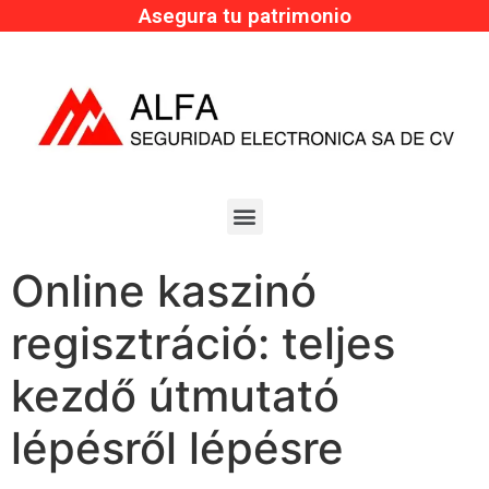
Asegura tu patrimonio
Online kaszinó
regisztráció: teljes
kezdő útmutató
lépésről lépésre