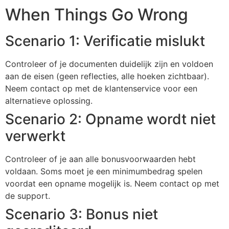
When Things Go Wrong
Scenario 1: Verificatie mislukt
Controleer of je documenten duidelijk zijn en voldoen
aan de eisen (geen reflecties, alle hoeken zichtbaar).
Neem contact op met de klantenservice voor een
alternatieve oplossing.
Scenario 2: Opname wordt niet
verwerkt
Controleer of je aan alle bonusvoorwaarden hebt
voldaan. Soms moet je een minimumbedrag spelen
voordat een opname mogelijk is. Neem contact op met
de support.
Scenario 3: Bonus niet