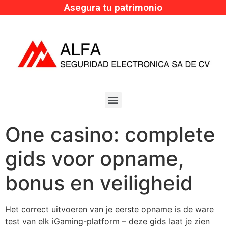
Asegura tu patrimonio
One casino: complete
gids voor opname,
bonus en veiligheid
Het correct uitvoeren van je eerste opname is de ware
test van elk iGaming-platform – deze gids laat je zien