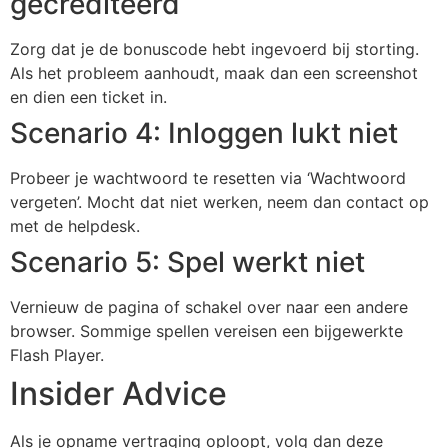
gecrediteerd
Zorg dat je de bonuscode hebt ingevoerd bij storting.
Als het probleem aanhoudt, maak dan een screenshot
en dien een ticket in.
Scenario 4: Inloggen lukt niet
Probeer je wachtwoord te resetten via ‘Wachtwoord
vergeten’. Mocht dat niet werken, neem dan contact op
met de helpdesk.
Scenario 5: Spel werkt niet
Vernieuw de pagina of schakel over naar een andere
browser. Sommige spellen vereisen een bijgewerkte
Flash Player.
Insider Advice
Als je opname vertraging oploopt, volg dan deze