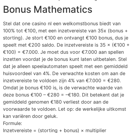
Bonus Mathematics
Stel dat one casino nl een welkomstbonus biedt van
100% tot €100, met een inzetvereiste van 35x (bonus +
storting). Je stort €100 en ontvangt €100 bonus, dus je
speelt met €200 saldo. De inzetvereiste is 35 × (€100 +
€100) = €7.000. Je moet dus voor €7.000 aan spellen
inzetten voordat je de bonus kunt laten uitbetalen. Stel
dat je alleen speelautomaten speelt met een gemiddeld
huisvoordeel van 4%. De verwachte kosten om aan de
inzetvereiste te voldoen zijn 4% van €7.000 = €280.
Omdat je bonus €100 is, is de verwachte waarde van
deze bonus €100 – €280 = –€180. Dit betekent dat je
gemiddeld genomen €180 verliest door aan de
voorwaarde te voldoen. Let op: de werkelijke uitkomst
kan variëren door geluk.
Formule:
Inzetvereiste = (storting + bonus) × multiplier