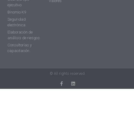
Valores
ejecutivo
Binomio K9
Seguridad
electrónica
Elaboración de
análisis de riesgos
Consultorías y
capacitación
© All rights reserved