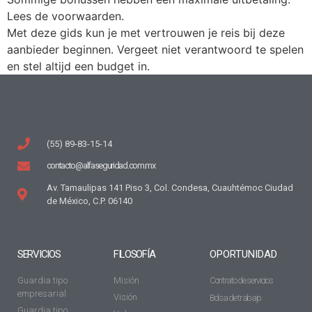
Lees de voorwaarden.
Met deze gids kun je met vertrouwen je reis bij deze
aanbieder beginnen. Vergeet niet verantwoord te spelen
en stel altijd een budget in.
(55) 89-83-15-14
contacto@alfaseguridad.com.mx
Av. Tamaulipas 141 Piso 3, Col. Condesa, Cuauhtémoc Ciudad
de México, C.P. 06140
SERVICIOS
FILOSOFÍA
OPORTUNIDAD
Guardia tipo
Misión
Contrato de servicios
empresarial
Visión
Bolsa de trabajo
Guardia tipo