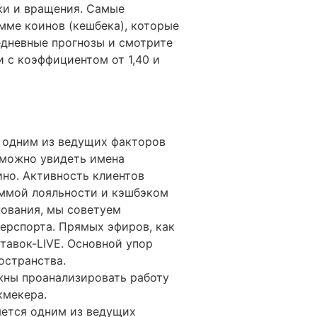
ки и вращения. Самые
мме коинов (кешбека), которые
едневные прогнозы и смотрите
 с коэффициентом от 1,40 и
я одним из ведущих факторов
 можно увидеть имена
ино. Активность клиентов
аммой лояльности и кэшбэком
нования, мы советуем
берспорта. Прямых эфиров, как
тавок-LIVE. Основной упор
остранства.
жны проанализировать работу
кмекера.
яется одним из ведущих