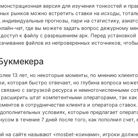
монстрационная версия для изучения тонкостей и пра
ных рынков можно встретить ставки на исходы, тоталы
 индивидуальные прогнозы, пари на статистику, азиатс
нлайн-чат, где вы можете задать вопрос дежурному ме
доступ к файлу с разрешением арк. Перед установкой 
качивание файлов из непроверенных источников, чтоб
Букмекера
олее 13 лет, но некоторые моменты, по мнению клиенто
и, которая быстро отвечает, но глубина вопроса може
о связано с загрузкой ресурса и немногочисленными со
 расширить штат компетентными операторами, так как
ментов в сотрудничестве клиента и оператора ставок.
 дополнительных условиях, которые предлагает операт
нусом в течение 7 дней после того, как пополнил счет,
ый на сайте называют «mosbet-коинами», игроки долж