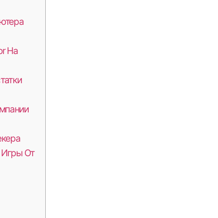
ютера
or На
татки
омпании
екера
 Игры От