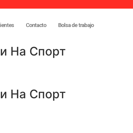
lientes
Contacto
Bolsa de trabajo
и На Спорт
и На Спорт