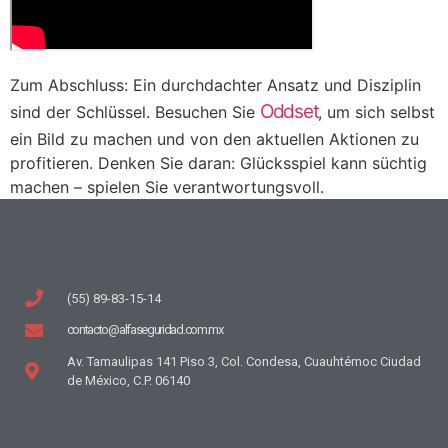
Zum Abschluss: Ein durchdachter Ansatz und Disziplin
Oddset
sind der Schlüssel. Besuchen Sie
, um sich selbst
ein Bild zu machen und von den aktuellen Aktionen zu
profitieren. Denken Sie daran: Glücksspiel kann süchtig
machen – spielen Sie verantwortungsvoll.
(55) 89-83-15-14
contacto@alfaseguridad.com.mx
Av. Tamaulipas 141 Piso 3, Col. Condesa, Cuauhtémoc Ciudad
de México, C.P. 06140