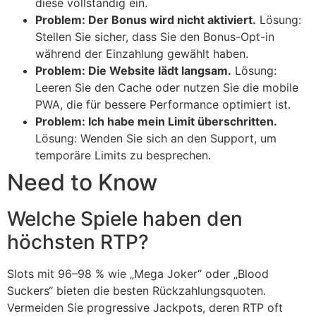
diese vollständig ein.
Problem: Der Bonus wird nicht aktiviert.
Lösung:
Stellen Sie sicher, dass Sie den Bonus-Opt-in
während der Einzahlung gewählt haben.
Problem: Die Website lädt langsam.
Lösung:
Leeren Sie den Cache oder nutzen Sie die mobile
PWA, die für bessere Performance optimiert ist.
Problem: Ich habe mein Limit überschritten.
Lösung: Wenden Sie sich an den Support, um
temporäre Limits zu besprechen.
Need to Know
Welche Spiele haben den
höchsten RTP?
Slots mit 96–98 % wie „Mega Joker“ oder „Blood
Suckers“ bieten die besten Rückzahlungsquoten.
Vermeiden Sie progressive Jackpots, deren RTP oft