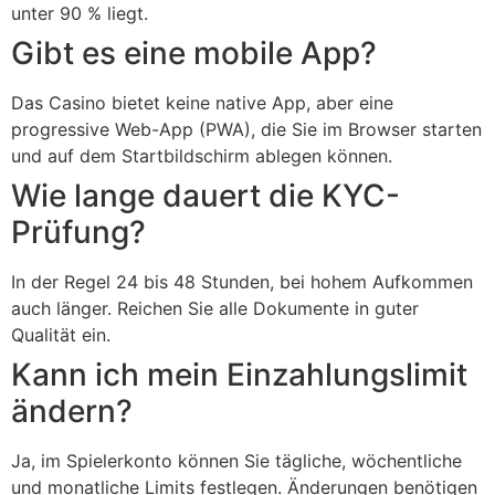
unter 90 % liegt.
Gibt es eine mobile App?
Das Casino bietet keine native App, aber eine
progressive Web-App (PWA), die Sie im Browser starten
und auf dem Startbildschirm ablegen können.
Wie lange dauert die KYC-
Prüfung?
In der Regel 24 bis 48 Stunden, bei hohem Aufkommen
auch länger. Reichen Sie alle Dokumente in guter
Qualität ein.
Kann ich mein Einzahlungslimit
ändern?
Ja, im Spielerkonto können Sie tägliche, wöchentliche
und monatliche Limits festlegen. Änderungen benötigen