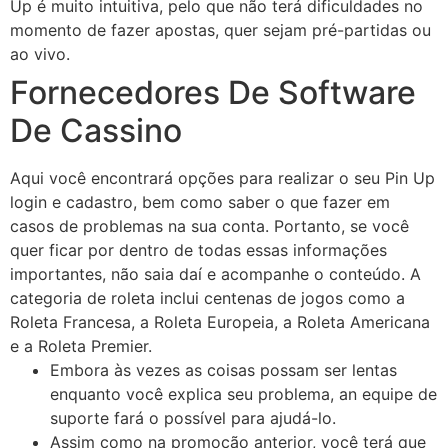
Up é muito intuitiva, pelo que não terá dificuldades no
momento de fazer apostas, quer sejam pré-partidas ou
ao vivo.
Fornecedores De Software
De Cassino
Aqui você encontrará opções para realizar o seu Pin Up
login e cadastro, bem como saber o que fazer em
casos de problemas na sua conta. Portanto, se você
quer ficar por dentro de todas essas informações
importantes, não saia daí e acompanhe o conteúdo. A
categoria de roleta inclui centenas de jogos como a
Roleta Francesa, a Roleta Europeia, a Roleta Americana
e a Roleta Premier.
Embora às vezes as coisas possam ser lentas
enquanto você explica seu problema, an equipe de
suporte fará o possível para ajudá-lo.
Assim como na promoção anterior, você terá que