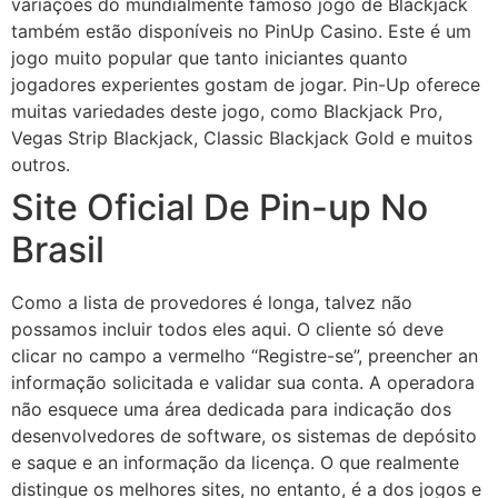
variações do mundialmente famoso jogo de Blackjack
também estão disponíveis no PinUp Casino. Este é um
jogo muito popular que tanto iniciantes quanto
jogadores experientes gostam de jogar. Pin-Up oferece
muitas variedades deste jogo, como Blackjack Pro,
Vegas Strip Blackjack, Classic Blackjack Gold e muitos
outros.
Site Oficial De Pin-up No
Brasil
Como a lista de provedores é longa, talvez não
possamos incluir todos eles aqui. O cliente só deve
clicar no campo a vermelho “Registre-se”, preencher an
informação solicitada e validar sua conta. A operadora
não esquece uma área dedicada para indicação dos
desenvolvedores de software, os sistemas de depósito
e saque e an informação da licença. O que realmente
distingue os melhores sites, no entanto, é a dos jogos e