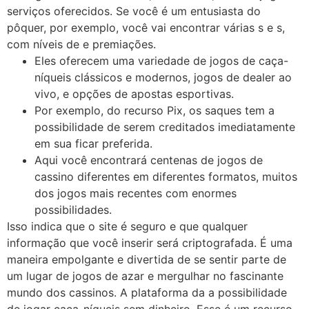
serviços oferecidos. Se você é um entusiasta do
pôquer, por exemplo, você vai encontrar várias s e s,
com níveis de e premiações.
Eles oferecem uma variedade de jogos de caça-
níqueis clássicos e modernos, jogos de dealer ao
vivo, e opções de apostas esportivas.
Por exemplo, do recurso Pix, os saques tem a
possibilidade de serem creditados imediatamente
em sua ficar preferida.
Aqui você encontrará centenas de jogos de
cassino diferentes em diferentes formatos, muitos
dos jogos mais recentes com enormes
possibilidades.
Isso indica que o site é seguro e que qualquer
informação que você inserir será criptografada. É uma
maneira empolgante e divertida de se sentir parte de
um lugar de jogos de azar e mergulhar no fascinante
mundo dos cassinos. A plataforma da a possibilidade
de jogar caça-níqueis sem dinheiro. Esse é um recurso