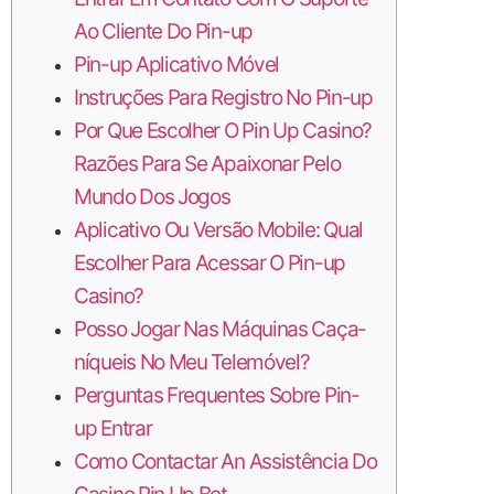
Ao Cliente Do Pin-up
Pin-up Aplicativo Móvel
Instruções Para Registro No Pin-up
Por Que Escolher O Pin Up Casino?
Razões Para Se Apaixonar Pelo
Mundo Dos Jogos
Aplicativo Ou Versão Mobile: Qual
Escolher Para Acessar O Pin-up
Casino?
Posso Jogar Nas Máquinas Caça-
níqueis No Meu Telemóvel?
Perguntas Frequentes Sobre Pin-
up Entrar
Como Contactar An Assistência Do