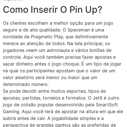
Como Inserir O Pin Up?
Os clientes escolham a melhor opção para um jogo
seguro e de alta qualidade. O Spaceman é uma
novidade da Pragmatic Play, que definitivamente
merece an atenção de todos. Na tela principal, os
jogadores veem um astronauta e vários botões de
controle. Aqui você também precisa fazer apostas e
sacar dinheiro antes o jogo choque. É um tipo de jogar
na qual os participantes apostam que o valor de um
valor aleatório será menor ou maior que um
determinado número.
Se pode decidir entre muitos esportes, tipos de
apostas, partidas, torneios e formatos. O JetX é outro
jogo de colisão popular desenvolvido pela SmartSoft
Gaming. Aqui você terá de apostar na altura em que ele
subirá antes de cair. A jogabilidade simples e a
perspectiva de grandes ganhos são as preferidas de