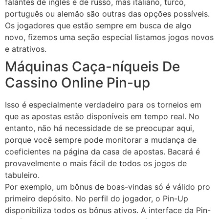
falantes de inglês e de russo, mas italiano, turco,
português ou alemão são outras das opções possíveis.
Os jogadores que estão sempre em busca de algo
novo, fizemos uma seção especial listamos jogos novos
e atrativos.
Máquinas Caça-níqueis De
Cassino Online Pin-up
Isso é especialmente verdadeiro para os torneios em
que as apostas estão disponíveis em tempo real. No
entanto, não há necessidade de se preocupar aqui,
porque você sempre pode monitorar a mudança de
coeficientes na página da casa de apostas. Bacará é
provavelmente o mais fácil de todos os jogos de
tabuleiro.
Por exemplo, um bônus de boas-vindas só é válido pro
primeiro depósito. No perfil do jogador, o Pin-Up
disponibiliza todos os bônus ativos. A interface da Pin-