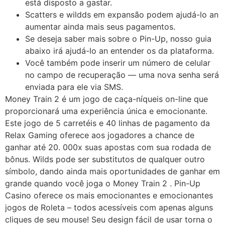
está disposto a gastar.
Scatters e wildds em expansão podem ajudá-lo an
aumentar ainda mais seus pagamentos.
Se deseja saber mais sobre o Pin-Up, nosso guia
abaixo irá ajudá-lo an entender os da plataforma.
Você também pode inserir um número de celular
no campo de recuperação — uma nova senha será
enviada para ele via SMS.
Money Train 2 é um jogo de caça-níqueis on-line que
proporcionará uma experiência única e emocionante.
Este jogo de 5 carretéis e 40 linhas de pagamento da
Relax Gaming oferece aos jogadores a chance de
ganhar até 20. 000x suas apostas com sua rodada de
bônus. Wilds pode ser substitutos de qualquer outro
símbolo, dando ainda mais oportunidades de ganhar em
grande quando você joga o Money Train 2 . Pin-Up
Casino oferece os mais emocionantes e emocionantes
jogos de Roleta – todos acessíveis com apenas alguns
cliques de seu mouse! Seu design fácil de usar torna o