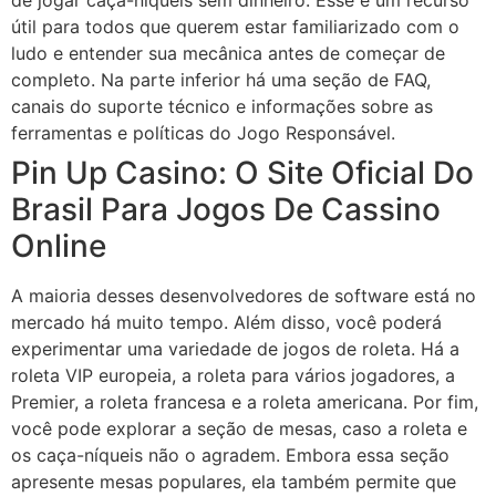
útil para todos que querem estar familiarizado com o
ludo e entender sua mecânica antes de começar de
completo. Na parte inferior há uma seção de FAQ,
canais do suporte técnico e informações sobre as
ferramentas e políticas do Jogo Responsável.
Pin Up Casino: O Site Oficial Do
Brasil Para Jogos De Cassino
Online
A maioria desses desenvolvedores de software está no
mercado há muito tempo. Além disso, você poderá
experimentar uma variedade de jogos de roleta. Há a
roleta VIP europeia, a roleta para vários jogadores, a
Premier, a roleta francesa e a roleta americana. Por fim,
você pode explorar a seção de mesas, caso a roleta e
os caça-níqueis não o agradem. Embora essa seção
apresente mesas populares, ela também permite que