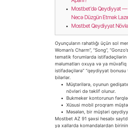
Aparır?
Mostbet’də Qeydiyyat — 
Necə Düzgün Etmək Lazı
Mostbet Qeydiyyat Növlə
Oyunçuların rahatlığı üçün sol meny
Woman’s Charm”, “Song”, “Gonzo’s 
tematik forumlarda istifadəçilərin
məlumatları oxuya və ya müvafiq
istifadəçilərə” “qeydiyyat bonusu
bilərlər.
Müştərilərə, oyunun gedişat
növləri də təklif olunur.
Bukmeker kontorunun fərqlən
Xüsusi mobil proqram müştər
Məsələn, bir müştəri qeydi
Mostbet AZ 91 şəxsi hesabı saytda
ya xallarda komandalardan birini