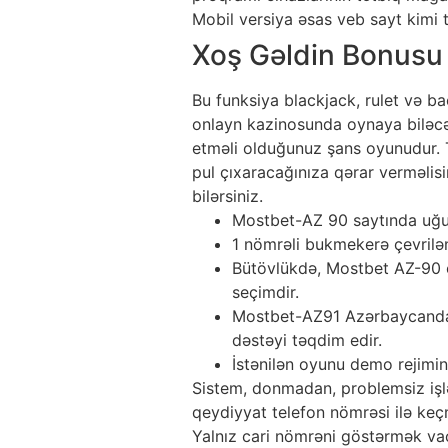
Mobil versiya əsas veb sayt kimi 
Xoş Gəldin Bonusu
Bu funksiya blackjack, rulet və 
onlayn kazinosunda oynaya biləc
etməli olduğunuz şans oyunudur. T
pul çıxaracağınıza qərar verməlis
bilərsiniz.
Mostbet-AZ 90 saytında uğurl
1 nömrəli bukmekerə çevrilən
Bütövlükdə, Mostbet AZ-90 ö
seçimdir.
Mostbet-AZ91 Azərbaycandakı
dəstəyi təqdim edir.
İstənilən oyunu demo rejimind
Sistem, donmadan, problemsiz iş
qeydiyyat telefon nömrəsi ilə keç
Yalnız cari nömrəni göstərmək va