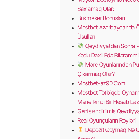
Saxlamaq Olar:
Bukmeker Bonusları
Mostbet Azərbaycanda Ö
Üsulları
Qeydiyyatdan Sonra 
Kodu Daxil Edə Bilərəmmi
Mərc Oyunlarından Pu
Çıxarmaq Olar?
Mostbet-az90 Com
Mostbet Tətbiqdə Oyna
Mənə Ikinci Bir Hesab Laz
Genişləndirilmiş Qeydiyy
Real Oyunçuların Rəyləri
Depozit Qoymaq Nə Q