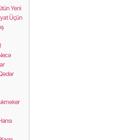
ütün Yeni
yyat Üçün
oş
!
 Necə
ar
Qədər
Bukmeker
Hansı
 Əlaqə