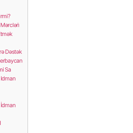
irmi?
Mərcləri̇
Etmək
ərə Dəstək
zerbaycan
mi Sa
 Idman
 İdman
l