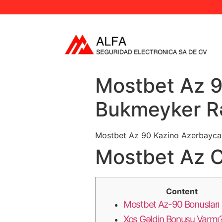
Mostbet Az 9
Bukmeyker R
Mostbet Az 90 Kazino Azerbayca
Mostbet Az C
Content
Mostbet Az-90 Bonusları
Xoş Gəldin Bonusu Varmı